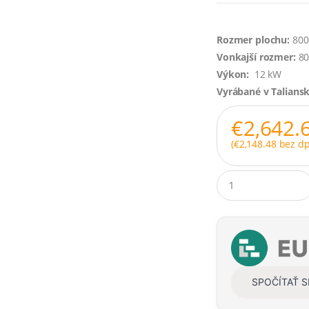
Rozmer plochu:
800
Vonkajší rozmer:
80
Výkon:
12 kW
Vyrábané v Talians
€
2,642.
(
€
2,148.48
bez dp
Q
u
a
n
t
i
t
y
SPOČÍTAŤ 