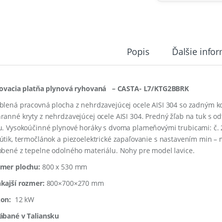
Popis
Ďalšie info
lovacia platňa plynová ryhovaná – CASTA- L7/KTG2BBRK
blená pracovná plocha z nehrdzavejúcej ocele AISI 304 so zadným k
ranné kryty z nehrdzavejúcej ocele AISI 304. Predný žľab na tuk s 
u. Vysokoúčinné plynové horáky s dvoma plameňovými trubicami: č. 
útik, termočlánok a piezoelektrické zapaľovanie s nastavením min – 
obené z tepelne odolného materiálu. Nohy pre model lavice.
mer plochu:
800 x 530 mm
kajší rozmer:
800×700×270 mm
on:
12 kW
ábané v Taliansku