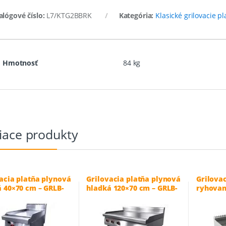
alógové číslo:
L7/KTG2BBRK
Kategória:
Klasické grilovacie p
Hmotnosť
84 kg
iace produkty
acia platňa plynová
Grilovacia platňa plynová
Grilova
 40×70 cm – GRLB-
hladká 120×70 cm – GRLB-
ryhovan
700-3
L7/KTG