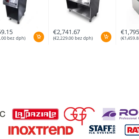
59.15
€
2,741.67
€
1,795
.00
bez dph)
(
€
2,229.00
bez dph)
(
€
1,459.8