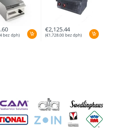
.60
€
2,125.44
4
bez dph)
(
€
1,728.00
bez dph)