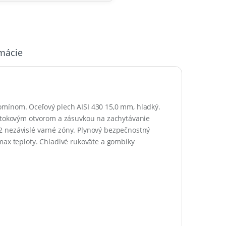
rmácie
omínom. Oceľový plech AISI 430 15,0 mm, hladký.
odtokovým otvorom a zásuvkou na zachytávanie
2 nezávislé varné zóny. Plynový bezpečnostný
max teploty. Chladivé rukoväte a gombíky