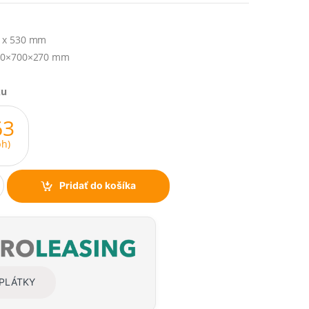
 x 530 mm
0×700×270 mm
ku
63
h)
Pridať do košíka
SPLÁTKY