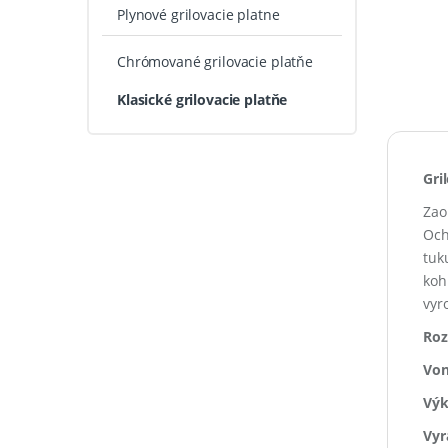
Plynové grilovacie platne
Chrómované grilovacie platňe
Klasické grilovacie platňe
Gri
Zao
Och
tuk
koh
vyr
Roz
Von
Výk
Vyr