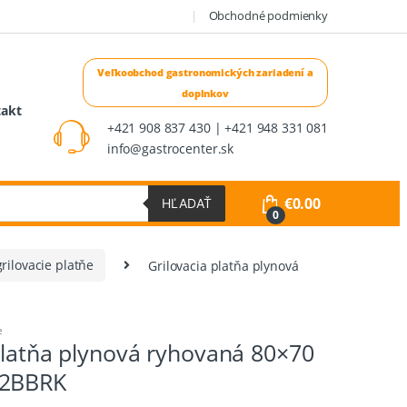
Obchodné podmienky
takt
+421 908 837 430 | +421 948 331 081
info@gastrocenter.sk
€
0.00
HĽADAŤ
0
grilovacie platňe
Grilovacia platňa plynová
e
platňa plynová ryhovaná 80×70
G2BBRK