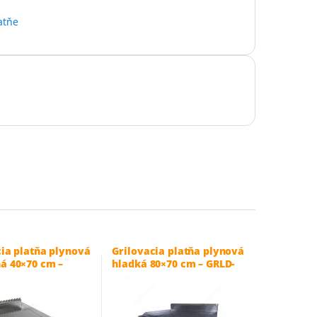
latňe
cia platňa plynová
Grilovacia platňa plynová
á 40×70 cm –
hladká 80×70 cm – GRLD-
1BBRK
ASZ