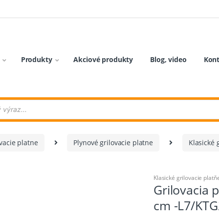
Produkty
Akciové produkty
Blog, video
Kon
vacie platne
Plynové grilovacie platne
Klasické 
Klasické grilovacie platň
Grilovacia 
cm -L7/KT