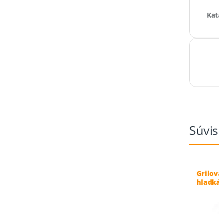
Kat
Súvis
Grilov
hladká
700-1