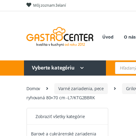
Skip
Skip
Môj zoznam želaní
to
to
navigation
content
Úvod
O nás
Products
Vyberte kategóriu
search
Domov
Varné zariadenia, pece
Grilo
ryhovaná 80×70 cm -L7/KTG2BBRK
Zobraziť všetky kategórie
Barové a cukrárenské zariadenia