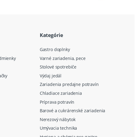
Kategórie
Gastro doplnky
dmienky
Varné zariadenia, pece
Stolové spotrebiče
ačky
Výdaj jedál
Zariadenia predajne potravín
Chladiace zariadenia
Príprava potravín
Barové a cukrárenské zariadenia
Nerezový nábytok
Umývacia technika
Hygiena a chémia pre gastro