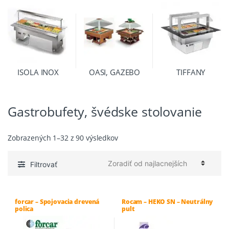
ISOLA INOX
OASI, GAZEBO
TIFFANY
Gastrobufety, švédske stolovanie
Zoradené
Zobrazených 1–32 z 90 výsledkov
podľa
ceny:
Filtrovať
od
najnižšej
po
forcar – Spojovacia drevená
Rocam – HEKO SN – Neutrálny
najvyššiu
polica
pult