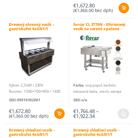
range:
produkt
nábytková doska
€
1,672.80
€1,567.02
(
€
1,360.00
bez dph)
through
Materiál hygienickej nadstavby:
má
€1,722.00
polykarbonát
viacero
Na kolieskach, výška koliesok:
Drevený ohrevný vozík –
forcar CL 2770N – Ohrievaný
variantov.
gastrobufet 4xGN1/1
vozík na varené a pečené
126 mm, priemer koliesok: 100
Možnosti
mäso
mm
si
Nerezový materiál: kryt,
môžete
pracovná plocha a noha z
vybrať
AISI304
na
stránke
produktu.
Výkon: 2,3 kW / 230V
Farba
: sivý popol, karbón,
Rozmer: 1500×700×850 / 1400
lakovaná biela, orech, wenge
mm
Výkon – W
: 2000
SKU: 09010102001
SKU: n/a
Materiál poťahu: laminovaná
Jednofázové napájanie
: 230V –
nábytková doska
50Hz
€
1,672.80
€
1,766.48
–
Price
€
1,922.34
(
€
1,360.00
bez dph)
Materiál hygienickej nadstavby:
Pracovná teplota
: +30°C / +90°C
Tento
range:
polykarbonát
Počet plechov / tácky
: 3 x
produkt
€1,766.48
Na kolieskach, výška koliesok:
GN1/1 – 150(h) mm
through
Drevený chladiaci vozík –
Drevený chladiaci vozík –
má
gastrobufet 4xGN1/1
gastrobufet 4xGN1/1
126 mm, priemer koliesok: 100
Rozmery zariadenia
: 123 x 65 x
€1,922.34
viacero