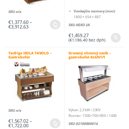
produktu.
Vonkajšie rozmery (mm):
SKU: n/a
1800 × 654 × 887
€
1,377.60
–
Hmotnosť (kg):
80
SKU: HEKO LN
Price
€
3,912.63
Tento
Rozmery balenia (cm):
155 ×
range:
produkt
92 × 115
€
1,459.27
€1,377.60
(
€
1,186.40
bez dph)
through
má
€3,912.63
viacero
Tecfrigo ISOLA TAVOLO –
Drevený ohrevný vozík –
variantov.
Gastrobufet
gastrobufet 4xGN1/1
Možnosti
si
môžete
vybrať
na
stránke
produktu.
Výkon: 2,3 kW / 230V
SKU: n/a
Rozmer: 1500×700×850 / 1400
€
1,567.02
–
mm
SKU: 02100000014
Price
€
1,722.00
Tento
Materiál poťahu: laminovaná