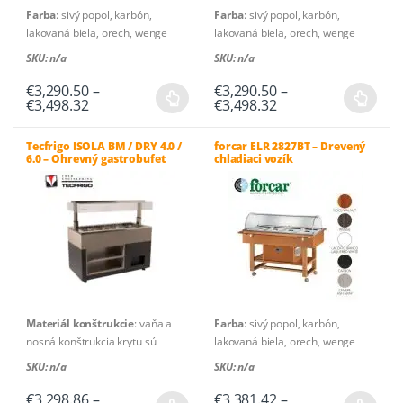
stránke
Farba
: sivý popol, karbón,
Farba
: sivý popol, karbón,
produktu.
lakovaná biela, orech, wenge
lakovaná biela, orech, wenge
Jednofázové napájanie
: 230V –
Jednofázové napájanie
: 230V –
SKU: n/a
SKU: n/a
50Hz
50Hz
Pracovná teplota
: +2°C / +10°C
Pracovná teplota
: -5°C / +5°C
€
3,290.50
–
€
3,290.50
–
Price
Price
€
3,498.32
€
3,498.32
Typ plynu
: R600a
Typ plynu
: R600a
Tento
Tento
range:
range:
Počet plechov / tácky
: 4 x
Počet plechov / tácky
: 4 x
produkt
produkt
€3,290.50
€3,290.50
GN1/1 – 150(h) mm
GN1/1 – 150(h) mm
through
through
Tecfrigo ISOLA BM / DRY 4.0 /
forcar ELR 2827BT – Drevený
má
má
6.0 – Ohrevný gastrobufet
chladiaci vozík
Hrubá hmotnosť
: 150 kg
Hrubá hmotnosť
: 150 kg
€3,498.32
€3,498.32
viacero
viacero
Čistá hmotnosť
: 125 kg
Čistá hmotnosť
: 125 kg
variantov.
variantov.
Možnosti
Možnosti
si
si
môžete
môžete
vybrať
vybrať
na
na
stránke
stránke
Materiál konštrukcie
: vaňa a
Farba
: sivý popol, karbón,
produktu.
produktu.
nosná konštrukcia krytu sú
lakovaná biela, orech, wenge
vyrobené z nehrdzavejúcej ocele
Jednofázové napájanie
: 230V –
SKU: n/a
SKU: n/a
AISI 304
.
50Hz
Materiál opláštenia
: vonkajšie
Pracovná teplota
: -5°C / +5°C
€
3,298.86
–
€
3,381.42
–