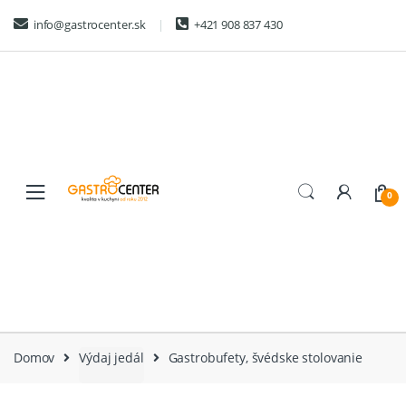
Skip
Skip
info@gastrocenter.sk
+421 908 837 430
to
to
navigation
content
0
Domov
Výdaj jedál
Gastrobufety, švédske stolovanie