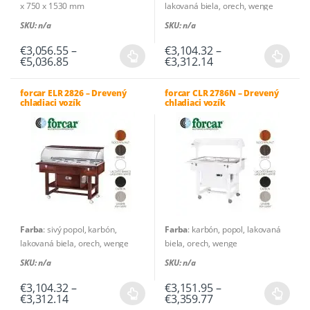
produktu.
produktu.
x 750 x 1530 mm
lakovaná biela, orech, wenge
Materiál vnútornej vane /
Jednofázové napájanie
: 230V –
SKU: n/a
SKU: n/a
plochy:
Nerezová oceľ vysokej
50Hz
kvality AISI 304
Pracovná teplota
: +2°C / +10°C
€
3,056.55
–
€
3,104.32
–
Price
Price
€
5,036.85
€
3,312.14
Vonkajšia konštrukcia:
Masívne
Typ plynu
: R600a
Tento
Tento
range:
range:
drevo (štandard: tmavý orech,
Počet plechov / tácky
: 4 x
produkt
produkt
€3,056.55
€3,104.32
svetlý orech)
GN1/1 – 150(h) mm
through
through
forcar ELR 2826 – Drevený
forcar CLR 2786N – Drevený
má
má
chladiaci vozík
chladiaci vozík
Hrubá hmotnosť
: 150 kg
€5,036.85
€3,312.14
viacero
viacero
Čistá hmotnosť
: 125 kg
variantov.
variantov.
Možnosti
Možnosti
si
si
môžete
môžete
vybrať
vybrať
na
na
stránke
stránke
Farba
: sivý popol, karbón,
Farba
: karbón, popol, lakovaná
produktu.
produktu.
lakovaná biela, orech, wenge
biela, orech, wenge
Jednofázové napájanie
: 230V –
Jednofázové napájanie
: 230V –
SKU: n/a
SKU: n/a
50Hz
50Hz
Typ plynu
: R600a
Pracovná teplota
: -5°C +5°C,
€
3,104.32
–
€
3,151.95
–
Price
Price
€
3,312.14
€
3,359.77
Počet plechov / tácky
: 4 x
+2°C / +10°C
Tento
Tento
range:
range: