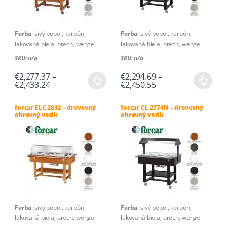
Farba
: sivý popol, karbón,
Farba
: sivý popol, karbón,
lakovaná biela, orech, wenge
lakovaná biela, orech, wenge
Výkon – W
: 2000
Výkon – W
: 2000
SKU: n/a
SKU: n/a
Jednofázové napájanie
: 230V –
Jednofázové napájanie
: 230V –
50Hz
50Hz
€
2,277.37
–
€
2,294.69
–
Price
Price
€
2,433.24
€
2,450.55
Pracovná teplota
: +30°C / +90°C
Pracovná teplota
: +30°C / +90°C
Tento
Tento
range:
range:
Počet plechov / tácky
: 3 x
Počet plechov / tácky
: 3 x
produkt
produkt
€2,277.37
€2,294.69
GN1/1 – 150(h) mm
GN1/1 – 150(h) mm
through
through
forcar ELC 2832 – drevevný
forcar CL 2774N – drevevný
má
má
ohrevný vozík
ohrevný vozík
€2,433.24
€2,450.55
viacero
viacero
variantov.
variantov.
Možnosti
Možnosti
si
si
môžete
môžete
vybrať
vybrať
na
na
stránke
stránke
Farba
: sivý popol, karbón,
Farba
: sivý popol, karbón,
produktu.
produktu.
lakovaná biela, orech, wenge
lakovaná biela, orech, wenge