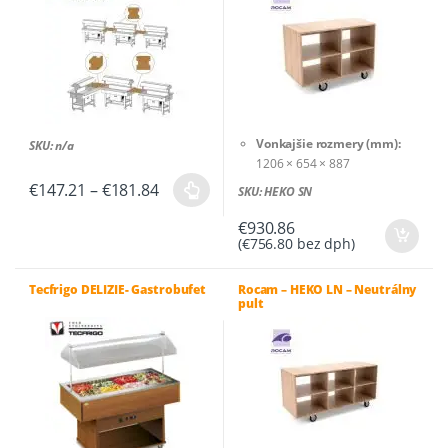
Vonkajšie rozmery (mm):
SKU: n/a
1206 × 654 × 887
Hmotnosť (kg):
70
Price
€
147.21
–
€
181.84
SKU: HEKO SN
Tento
range:
Rozmery balenia (cm):
135 ×
€147.21
produkt
92 × 115
€
930.86
through
(
€
756.80
bez dph)
má
€181.84
viacero
Tecfrigo DELIZIE- Gastrobufet
Rocam – HEKO LN – Neutrálny
variantov.
pult
Možnosti
si
môžete
vybrať
na
stránke