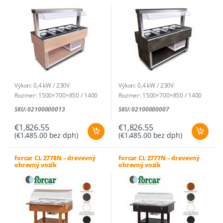
mm
95 (v)
variantov.
Nerezový materiál: kryt,
Možnosti
pracovná plocha a noha z
si
AISI304
môžete
vybrať
na
stránke
Výkon: 0,4 kW / 230V
Výkon: 0,4 kW / 230V
produktu.
Rozmer: 1500×700×850 / 1400
Rozmer: 1500×700×850 / 1400
mm
mm
SKU: 02100000013
SKU: 02100000007
Materiál poťahu: laminovaná
Materiál poťahu: laminovaná
nábytková doska
nábytková doska
€
1,826.55
€
1,826.55
(
€
1,485.00
bez dph)
(
€
1,485.00
bez dph)
Materiál hygienickej nadstavby:
Materiál hygienickej nadstavby:
polykarbonát
polykarbonát
Na kolieskach, výška koliesok:
Na kolieskach, výška koliesok:
forcar CL 2778N – drevevný
forcar CL 2777N – drevevný
ohrevný vozík
ohrevný vozík
126 mm, priemer koliesok: 100
126 mm, priemer koliesok: 100
mm
mm
Nerezový materiál: kryt,
Nerezový materiál: kryt,
pracovná plocha a noha z
pracovná plocha a noha z
AISI304
AISI304