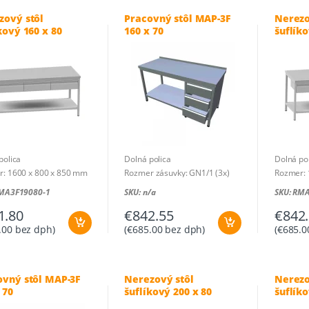
zový stôl
Pracovný stôl MAP-3F
Nerezo
kový 160 x 80
160 x 70
šuflíko
polica
Dolná polica
Dolná po
: 1600 x 800 x 850 mm
Rozmer zásuvky: GN1/1 (3x)
Rozmer: 
Rozmer: 1600 x 700 x 850 mm
RMA3F19080-1
SKU: n/a
SKU: RM
1.80
€
842.55
€
842
.00
bez dph)
(
€
685.00
bez dph)
(
€
685.0
ovný stôl MAP-3F
Nerezový stôl
Nerezo
 70
šuflíkový 200 x 80
šuflíko
dreven