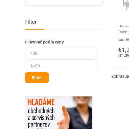
Filter
Dreve
Dolná 
Rozmer
SKU: 
Filtrovať podľa ceny
€
1,
Minimálna
Maximálna
cena
cena
(
€
1,0
Zobrazuj
Filter