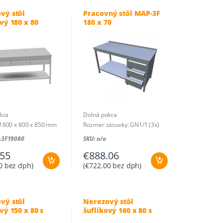
vý stôl
Pracovný stôl MAP-3F
vý 180 x 80
180 x 70
lica
Dolná polica
1800 x 800 x 850 mm
Rozmer zásuvky: GN1/1 (3x)
Rozmer: 1800 x 700 x 850 mm
A3F19080
SKU: n/a
.55
€
888.06
0
bez dph)
(
€
722.00
bez dph)
vý stôl
Nerezový stôl
vý 150 x 80 s
šuflíkový 160 x 80 s
ou pracovnou
drevenou pracovnou