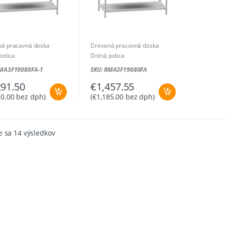
ná pracovná doska
Drevená pracovná doska
polica
Dolná polica
: 1800 x 800 x 850 mm
Rozmer: 2000 x 800 x 850 mm
RMA3F19080FA-1
SKU: RMA3F19080FA
291.50
€
1,457.55
50.00
bez dph)
(
€
1,185.00
bez dph)
Zoradené
e sa 14 výsledkov
podľa
ceny:
od
najnižšej
po
najvyššiu