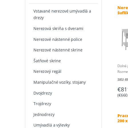
Nere
Vstavané nerezové umývadlá a
šuflí
drezy
Nerezová skriňa s dverami
Nerezové nástenné police
Nerezové nástenné skrine
Šatňové skrine
Dolná 
Nerezový regál
Rozmer
SKU: 
Manipulačné vozíky, stojany
€
81
Dvojdrezy
(
€
660
Trojdrezy
Jednodrezy
Prac
200 x
Umývadlá a výlevky