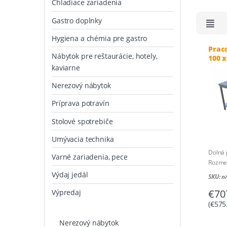
Chladiace zariadenia
Gastro doplnky
Hygiena a chémia pre gastro
Prac
Nábytok pre reštaurácie, hotely,
100 x
kaviarne
Nerezový nábytok
Príprava potravín
Stolové spotrebiče
Umývacia technika
Dolná 
Varné zariadenia, pece
Rozmer
Rozmer
Výdaj jedál
SKU: n
€
70
Výpredaj
(
€
575
Nerezový nábytok