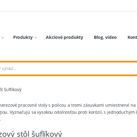
Produkty
Akciové produkty
Blog, video
Kon
l šuflíkový
 nerezové pracovné stoly s policou a tromi zásuvkami umiestnené n
iou. Vyznačujú sa vysokou odolnosťou proti korózií, s jednoduchým 
.
ový stôl šuflíkový