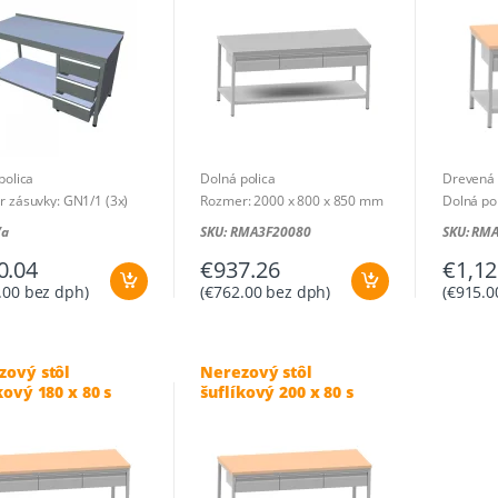
dosko
polica
Dolná polica
Drevená 
 zásuvky: GN1/1 (3x)
Rozmer: 2000 x 800 x 850 mm
Dolná po
: 2000 x 700 x 850 mm
Rozmer: 
/a
SKU: RMA3F20080
SKU: RM
0.04
€
937.26
€
1,12
.00
bez dph)
(
€
762.00
bez dph)
(
€
915.0
zový stôl
Nerezový stôl
kový 180 x 80 s
šuflíkový 200 x 80 s
enou pracovnou
drevenou pracovnou
ou
doskou