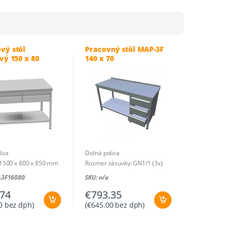
podľa
ceny:
od
najnižšej
vý stôl
Pracovný stôl MAP-3F
po
vý 150 x 80
140 x 70
najvyššiu
lica
Dolná polica
1500 x 800 x 850 mm
Rozmer zásuvky: GN1/1 (3x)
Rozmer: 1400 x 700 x 850 mm
A3F16080
SKU: n/a
.74
€
793.35
0
bez dph)
(
€
645.00
bez dph)