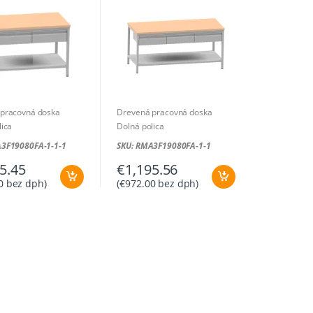
u
doskou
pracovná doska
Drevená pracovná doska
lica
Dolná polica
1500 x 800 x 850 mm
Rozmer: 1600 x 800 x 850 mm
A3F19080FA-1-1-1
SKU: RMA3F19080FA-1-1
5.45
€
1,195.56
0
bez dph)
(
€
972.00
bez dph)