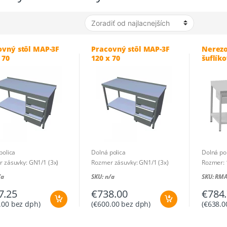
ovný stôl MAP-3F
Pracovný stôl MAP-3F
Nerezo
 70
120 x 70
šuflíko
polica
Dolná polica
Dolná po
 zásuvky: GN1/1 (3x)
Rozmer zásuvky: GN1/1 (3x)
Rozmer: 
: 1000 x 700 x 850 mm
Rozmer: 1200 x 700 x 850 mm
/a
SKU: n/a
SKU: RM
7.25
€
738.00
€
784
.00
bez dph)
(
€
600.00
bez dph)
(
€
638.0