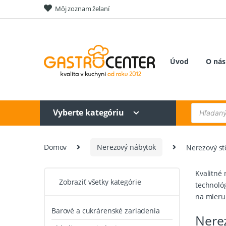
Skip
Skip
Môj zoznam želaní
to
to
navigation
content
Úvod
O nás
Products
Vyberte kategóriu
search
Domov
Nerezový nábytok
Nerezový stô
Kvalitné
Zobraziť všetky kategórie
technológ
na mieru
Barové a cukrárenské zariadenia
Nerez