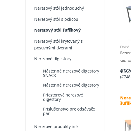
Nerezový stôl jednoduchý
Nerezový stôl s policou
Nerezový stôl šuflíkový
Nerezový stôl krytovaný s
Dolná 
posuvnými dverami
Rozmer
Nerezové digestory
Rozmer
SKU: n
€
92
Nástenné nerezové digestory
SNACK
(
€
748
Nástenné nerezové digestory
Priestorové nerezové
Nere
digestory
šuflí
drev
Príslušenstvo pre odsávače
pár
dosk
Nerezové produkty iné