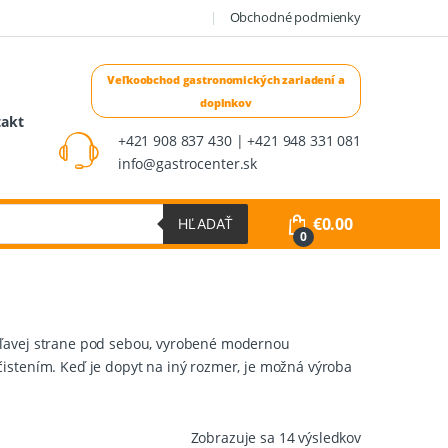
Obchodné podmienky
takt
+421 908 837 430 | +421 948 331 081
info@gastrocenter.sk
€
0.00
HĽADAŤ
0
a ľavej strane pod sebou, vyrobené modernou
čistením. Keď je dopyt na iný rozmer, je možná výroba
Zoradené
Zobrazuje sa 14 výsledkov