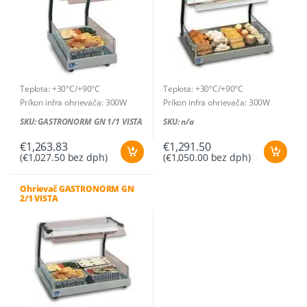
Možnosti
Možnosti
VULCANO 4/1 INFRA
si
si
Kapacita
: 4 GN 1/1 nádoby
Výkon
: 2500 W
môžete
môžete
Počet infračervených lámp:
4
vybrať
vybrať
Rozmery
: 1356 × 553 × 831 mm
na
na
stránke
stránke
Teplota: +30°C/+90°C
Teplota: +30°C/+90°C
produktu.
produktu.
Príkon infra ohrievača: 300W
Príkon infra ohrievača: 300W
Príkon sklokeramickej dosky:
Príkon sklokeramickej dosky:
SKU: GASTRONORM GN 1/1 VISTA
SKU: n/a
300W
400W
Celkový príkon: 600W / 230V-
Celkový príkon: 700W / 230V-
€
1,263.83
€
1,291.50
(
€
1,027.50
bez dph)
(
€
1,050.00
bez dph)
1N∼
1N∼
Rozmer: 375 x 655 x 552 mm
Rozmer: 650 x 525 x 540 mm
Hmotnosť: 19 kg
Hmotnosť: 20 kg
Ohrievač GASTRONORM GN
2/1 VISTA