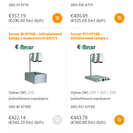
230V/50-60Hz
230V/50-60Hz
SKU: PI 4714
SKU: PIA 4715
Pracovná teplota
: +30°C / +90°C
Pracovná teplota
: +30°C / +90°C
Počet lámp
: 1
Počet lámp
: 2
€
357.19
€
400.49
(
€
290.40
bez dph)
(
€
325.60
bez dph)
Rozmery zariadenia (cm)
: 45 x
Rozmery zariadenia (cm)
: 85 x
55 x 70 (v)
68 x 25 (v)
Hrubá hmotnosť (kg)
: 9
Hrubá hmotnosť (kg)
: 12
forcar BI 4719D – Infračervené
forcar PCI 4718D –
lampy s Gastronorm GN1/1
Infračervené lampy s
Čistá hmotnosť (kg)
: 7,5
Čistá hmotnosť (kg)
: 10
nádobou
vyhrievanou platňou
Výkon (W)
: 250
Výkon (W)
: 250 + 250 + 250
Jednofázové napájanie
:
Jednofázové napájanie
:
230V/50-60Hz
230V/50-60Hz
SKU: BI 4719D
SKU: PCI 4718D
Pracovná teplota
: +30°C / +90°C
Pracovná teplota
: +30°C / +90°C
Počet lámp
: 2
Počet lámp
: 2
€
422.14
€
443.78
(
€
343.20
bez dph)
(
€
360.80
bez dph)
Rozmery zariadenia (cm)
: 60 x
Rozmery zariadenia (cm)
: 58 x
33 x 68 (v)
33 x 68 (v)