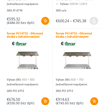
Jednofázové napájanie
:
Výkon:
500 W / 230 V
230V/50-60Hz
Kapacita:
2 GN 1/1
SKU: PI 4716
SKU: n/a
Pracovná teplota
: +30°C / +90°C
INFRA 3:
1030 × 495 × 713 mm
Počet lámp
: 3
Kapacita:
3 GN 1/1
€
595.32
Price
€
600.24
–
€
745.38
(
€
484.00
bez dph)
Rozmery zariadenia (cm)
: 127 x
Výkon:
750 W / 230 V
Tento
range:
55 x 70 (v)
€600.24
produkt
through
Hrubá hmotnosť (kg)
: 17
forcar PCI 4712 – Ohrevná
forcar PCI 4713 – Ohrevná
má
€745.38
doska s infračervenými
doska s infračervenými
Čistá hmotnosť (kg)
: 15
viacero
lampami
lampami
variantov.
Možnosti
si
môžete
vybrať
na
stránke
Výkon (W)
: 450 + 500
Výkon (W)
: 600 + 750
produktu.
Jednofázové napájanie
:
Jednofázové napájanie
:
230V/50-60Hz
230V/50-60Hz
SKU: PCI 4712
SKU: PCI 4713
Pracovná teplota
: +30°C / +90°C
Pracovná teplota
: +30°C / +90°C
Rozmery zariadenia (cm)
: 85 x
Rozmery zariadenia (cm)
: 127 x
€
676.50
€
914.63
(
€
550.00
bez dph)
(
€
743.60
bez dph)
64 x 80 (v)
68 x 80 (v)