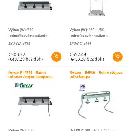
Výkon (W)
: 750
Výkon (W)
: 250 + 250
Jednofázové napájanie
:
Jednofázové napájanie
:
230V/50-60Hz
230V/50-60Hz
SKU: PIA 4716
SKU: PCI 4711
Pracovná teplota
: +30°C / +90°C
Pracovná teplota
: +30°C / +90°C
Počet lámp
: 3
Rozmery zariadenia (cm)
: 45 x
€
503.32
€
557.44
(
€
409.20
bez dph)
(
€
453.20
bez dph)
Rozmery zariadenia (cm)
: 128 x
64 x 80 (v)
68 x 25 (v)
Hrubá hmotnosť (kg)
: 13
Hrubá hmotnosť (kg)
: 17
Čistá hmotnosť (kg)
: 11
forcar PI 4716 – Rám s
Rocam – INFRA – Voľne stojaca
infračervenými lampami.
infra lampa
Čistá hmotnosť (kg)
: 15
Výkon (W)
: 750
INFRA 2:
700 × 495 × 713 mm