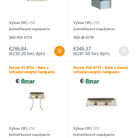
Výkon (W)
: 250
Výkon (W)
: 250
Jednofázové napájanie
:
Jednofázové napájanie
:
230V/50-60Hz
230V/50-60Hz
SKU: PIA 4714
SKU: BI 4719
Pracovná teplota
: +30°C / +90°C
Pracovná teplota
: +30°C / +90°C
Počet lámp
: 1
Počet lámp
: 1
€
286.84
€
346.37
(
€
233.20
bez dph)
(
€
281.60
bez dph)
Rozmery zariadenia (cm)
: 45 x
Rozmery zariadenia (cm)
: 60 x
68 x 25 (v)
33 x 68 (v)
Hrubá hmotnosť (kg)
: 9
Hrubá hmotnosť (kg)
: 15
forcar PI 4714 – Rám s
forcar PIA 4715 – Rám s visiaci
infračervenými lampami.
infračervenými lampami.
Čistá hmotnosť (kg)
: 7,5
Čistá hmotnosť (kg)
: 13
Výkon (W)
: 250
Výkon (W)
: 500
Jednofázové napájanie
:
Jednofázové napájanie
: