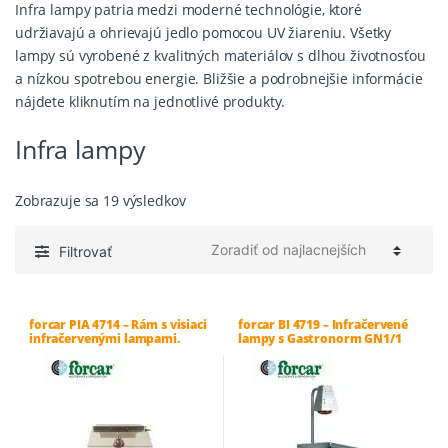
Infra lampy patria medzi moderné technológie, ktoré
udržiavajú a ohrievajú jedlo pomocou UV žiareniu. Všetky
lampy sú vyrobené z kvalitných materiálov s dlhou životnosťou
a nízkou spotrebou energie. Bližšie a podrobnejšie informácie
nájdete kliknutím na jednotlivé produkty.
Infra lampy
Zoradené
Zobrazuje sa 19 výsledkov
podľa
ceny:
Filtrovať
od
najnižšej
po
forcar PIA 4714 – Rám s visiaci
forcar BI 4719 – Infračervené
najvyššiu
infračervenými lampami.
lampy s Gastronorm GN1/1
nádobou