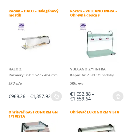
Hrubá hmotnosť (kg)
: 22
Hrubá hmotnosť (kg)
: 31
Čistá hmotnosť (kg)
: 19
Čistá hmotnosť (kg)
: 28
Rocam – HALO – Halogénový
Rocam – VULCANO INFRA –
mostík
Ohrevná doska s
infračervenými lampami
HALO 2:
VULCANO 2/1 INFRA
Rozmery:
796 x 527 x 464 mm
Kapacita:
2 GN 1/1 nádoby
HALO 3:
Výkon
: 1250 W
SKU: n/a
SKU: n/a
Rozmery:
1196 x 527 x 464 mm
Počet infračervených lámp
: 2
HALO 4:
Rozmery
: 706 × 553 × 831 mm
€
1,052.88
–
Price
€
968.26
–
€
1,357.92
Price
€
1,559.64
Rozmery
: 1597 x 527 x 464 mm
(šírka × hĺbka × výška)
Tento
Tento
range:
range:
VULCANO 3/1 INFRA
€968.26
produkt
produkt
€1,052.88
through
Kapacita:
3 GN 1/1 nádoby
through
Ohrievač GASTRONORM GN
Ohrievač EURONORM VISTA
má
má
€1,357.92
1/1 VISTA
Výkon
: 2250 W
€1,559.64
viacero
viacero
Počet infračervených lámp
: 3
variantov.
variantov.
Rozmery:
1036 × 553 × 831 mm