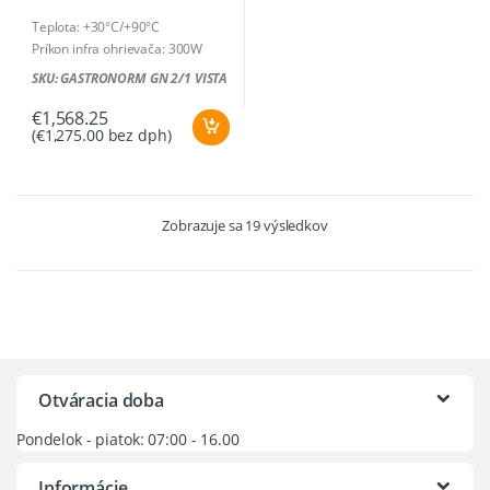
Teplota: +30°C/+90°C
Príkon infra ohrievača: 300W
Príkon sklokeramickej dosky:
SKU: GASTRONORM GN 2/1 VISTA
600W
Celkový príkon: 900W / 230V-
€
1,568.25
(
€
1,275.00
bez dph)
1N∼
Rozmer: 700 x 655 x 540 mm
Hmotnosť: 22 kg
Zoradené
Zobrazuje sa 19 výsledkov
podľa
ceny:
od
najnižšej
po
najvyššiu
Otváracia doba
Pondelok - piatok: 07:00 - 16.00
Informácie