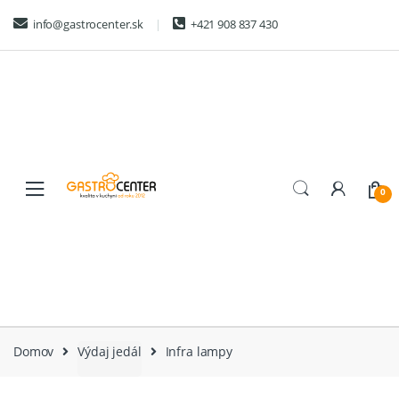
Skip
Skip
info@gastrocenter.sk
+421 908 837 430
to
to
navigation
content
0
Domov
Výdaj jedál
Infra lampy