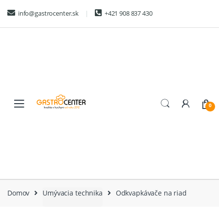
Skip
Skip
info@gastrocenter.sk
+421 908 837 430
to
to
navigation
content
0
Domov
Umývacia technika
Odkvapkávače na riad