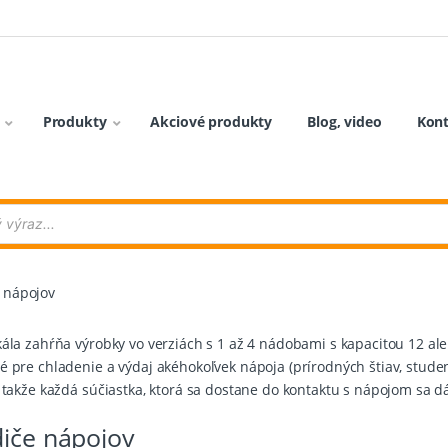
Produkty
Akciové produkty
Blog, video
Kon
 nápojov
ála zahŕňa výrobky vo verziách s 1 až 4 nádobami s kapacitou 12 ale
 pre chladenie a výdaj akéhokoľvek nápoja (prírodných štiav, studen
 takže každá súčiastka, ktorá sa dostane do kontaktu s nápojom sa dá
diče nápojov