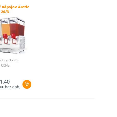
č nápojov Arctic
 20/3
doby: 3 x 20l
: R134a
0,65 kW 230V – 1N
540 x 470 x 670 mm
1.40
: 42 kg
ôvodu: Taliansko
.00
bez dph)