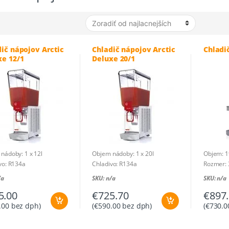
ič nápojov Arctic
Chladič nápojov Arctic
Chladi
xe 12/1
Deluxe 20/1
nádoby: 1 x 12l
Objem nádoby: 1 x 20l
Objem: 1
vo: R134a
Chladivo: R134a
Rozmer: 
: 230V – 1N
Príkon: 230V – 1N
Chladivo
/a
SKU: n/a
SKU: n/a
: 180 x 470 x 570 mm
Rozmer: 180 x 470 x 670 mm
Príkon: 0
5.00
€
725.70
€
897
sť: 17 kg
Hmotnosť: 26 kg
Hmotnosť
a pôvodu: Taliansko
Krajina pôvodu: Taliansko
Krajina p
.00
bez dph)
(
€
590.00
bez dph)
(
€
730.0