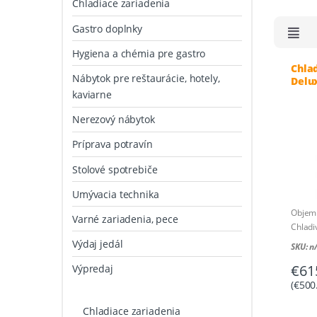
Chladiace zariadenia
Gastro doplnky
Hygiena a chémia pre gastro
Chlad
Nábytok pre reštaurácie, hotely,
Delu
kaviarne
Nerezový nábytok
Príprava potravín
Stolové spotrebiče
Umývacia technika
Objem 
Varné zariadenia, pece
Chladi
Príkon
Výdaj jedál
SKU: n
Rozmer
€
61
Výpredaj
Hmotno
Krajin
(
€
500
Chladiace zariadenia