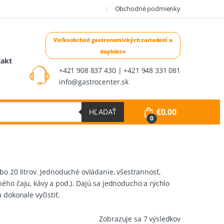
Obchodné podmienky
takt
+421 908 837 430 | +421 948 331 081
info@gastrocenter.sk
€
0.00
HĽADAŤ
0
bo 20 litrov. Jednoduché ovládanie, všestrannosť,
ého čaju, kávy a pod.). Dajú sa jednoducho a rýchlo
 dokonale vyčistiť.
Zoradené
Zobrazuje sa 7 výsledkov