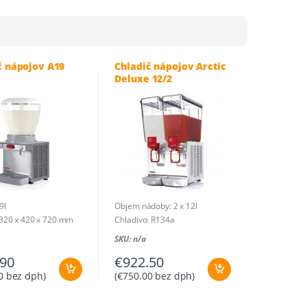
podľa
ceny:
od
najnižšej
č nápojov A19
Chladič nápojov Arctic
po
Deluxe 12/2
najvyššiu
9l
Objem nádoby: 2 x 12l
320 x 420 x 720 mm
Chladivo: R134a
: R134a
Príkon: 0,35 kW 230V – 1N
SKU: n/a
,3 kW 230 V – 1N
Rozmer: 360 x 470 x 570 mm
.90
€
922.50
: 22 kg
Hmotnosť: 23 kg
ôvodu: Taliansko
Krajina pôvodu: Taliansko
0
bez dph)
(
€
750.00
bez dph)