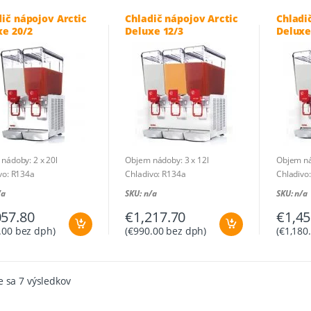
ič nápojov Arctic
Chladič nápojov Arctic
Chladi
xe 20/2
Deluxe 12/3
Deluxe
nádoby: 2 x 20l
Objem nádoby: 3 x 12l
Objem ná
vo: R134a
Chladivo: R134a
Chladivo
: 0,45 kW 230V – 1N
Príkon: 0,55 kW 230V – 1N
Príkon: 
/a
SKU: n/a
SKU: n/a
: 360 x 470 x 670 mm
Rozmer: 540 x 470 x 570 mm
Rozmer: 
057.80
€
1,217.70
€
1,45
sť: 26 kg
Hmotnosť: 37 kg
Hmotnosť
a pôvodu: Taliansko
Krajina pôvodu: Taliansko
Krajina p
.00
bez dph)
(
€
990.00
bez dph)
(
€
1,180
Zoradené
 sa 7 výsledkov
podľa
ceny:
od