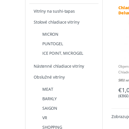
Chlad
Vitríny na sushi-tapas
Delu
Stolové chladiace vitríny
MICRON
PUNTOGEL
ICE POINT, MICROGEL
Nástenné chladiace vitríny
Objem 
Chladi
Obslužné vitríny
Príkon
SKU: n
Rozmer
€
1,
MEAT
Hmotno
Krajin
(
€
860
BARKLY
SAIGON
Zobrazuje
VR
SHOPPING