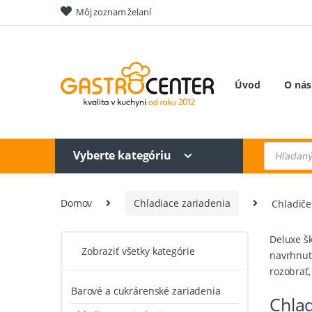
Skip
Skip
Môj zoznam želaní
to
to
navigation
content
Úvod
O nás
Products
Vyberte kategóriu
search
Domov
Chladiace zariadenia
Chladiče
Deluxe šk
Zobraziť všetky kategórie
navrhnuté
rozobrať,
Barové a cukrárenské zariadenia
Chla