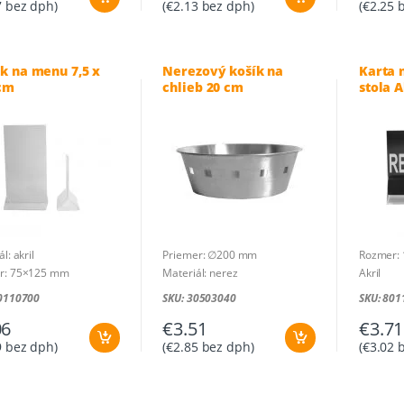
7
bez dph)
(
€
2.13
bez dph)
(
€
2.25
b
ak na menu 7,5 x
Nerezový košík na
Karta 
 cm
chlieb 20 cm
stola A
l: akril
Priemer: ∅200 mm
Rozmer:
r: 75×125 mm
Materiál: nerez
Akril
80110700
SKU: 30503040
SKU: 801
06
€
3.51
€
3.71
9
bez dph)
(
€
2.85
bez dph)
(
€
3.02
b