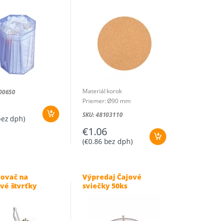
Materiál korok
00650
Priemer: Ø90 mm
SKU: 48103110
ez dph)
€
1.06
(
€
0.86
bez dph)
ovač na
Výpredaj Čajové
ové štvrťky
sviečky 50ks