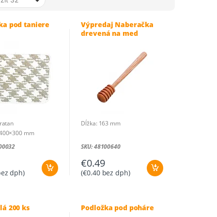
od
najnižšej
ka pod taniere
Výpredaj Naberačka
po
drevená na med
najvyššiu
 ratan
Dĺžka: 163 mm
 400×300 mm
00032
SKU: 48100640
€
0.49
ez dph)
(
€
0.40
bez dph)
lá 200 ks
Podložka pod poháre