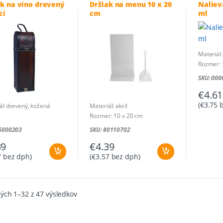
ak na víno drevený
Držiak na menu 10 x 20
Naliev
cí
cm
ml
Materiál:
Rozmer: 
SKU: 00
€
4.61
(
€
3.75
b
ál drevený, kožená
Materiál: akril
Rozmer: 10 x 20 cm
r: 370x110x110 mm
46000203
SKU: 80110702
39
€
4.39
7
bez dph)
(
€
3.57
bez dph)
Zoradené
ých 1–32 z 47 výsledkov
podľa
ceny:
od
najnižšej