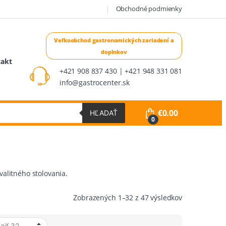
Obchodné podmienky
takt
+421 908 837 430 | +421 948 331 081
info@gastrocenter.sk
€
0.00
HĽADAŤ
0
valitného stolovania.
Zoradené
Zobrazených 1–32 z 47 výsledkov
podľa
ceny: