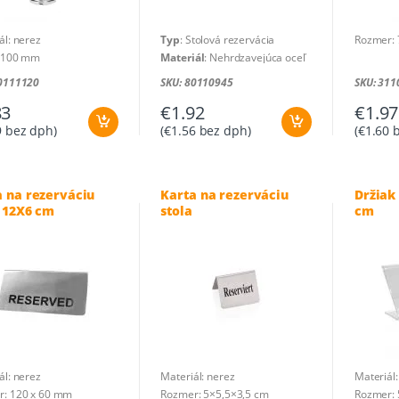
ál: nerez
Typ
: Stolová rezervácia
Rozmer: 
: 100 mm
Materiál
: Nehrdzavejúca oceľ
Farba nápisu
: Čierna
80111120
SKU: 80110945
SKU: 311
Rozmery
: 10 x 4 cm
83
€
1.92
€
1.97
9
bez dph)
(
€
1.56
bez dph)
(
€
1.60
b
a na rezerváciu
Karta na rezerváciu
Držiak
a 12X6 cm
stola
cm
ál: nerez
Materiál: nerez
Materiál: 
r: 120 x 60 mm
Rozmer: 5×5,5×3,5 cm
Rozmer: 