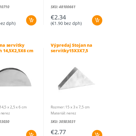
10710
SKU: 48100661
€
2.34
ez dph)
(
€
1.90
bez dph)
 na servítky
Výpredaj Stojan na
h 14,5X2,5X6 cm
servítky15X3X7,5
4,5 x 2,5 x 6 cm
Rozmer: 15 x 3 x 7,5 cm
 nerez
Materiál: nerez
03030
SKU: 30503031
€
2.77