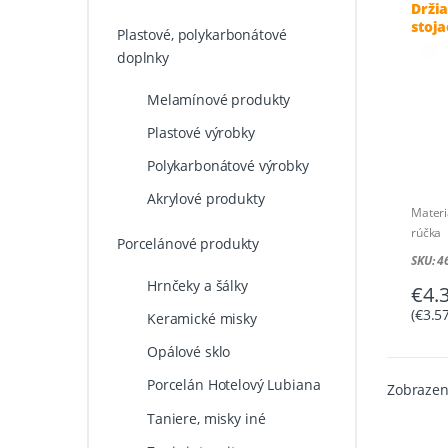
Drži
stoja
Plastové, polykarbonátové
doplnky
Melamínové produkty
Plastové výrobky
Polykarbonátové výrobky
Akrylové produkty
Materi
rúčka
Porcelánové produkty
Rozme
SKU: 
Hrnčeky a šálky
€
4.
(
€
3.5
Keramické misky
Opálové sklo
Porcelán Hotelový Lubiana
Zobrazen
Taniere, misky iné