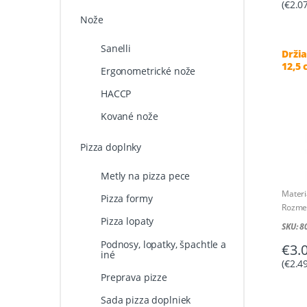
(
€
2.0
Nože
Sanelli
Drži
12,5
Ergonometrické nože
HACCP
Kované nože
Pizza doplnky
Metly na pizza pece
Materiá
Pizza formy
Rozme
Pizza lopaty
SKU: 
Podnosy, lopatky, špachtle a
€
3.
iné
(
€
2.4
Preprava pizze
Sada pizza doplniek