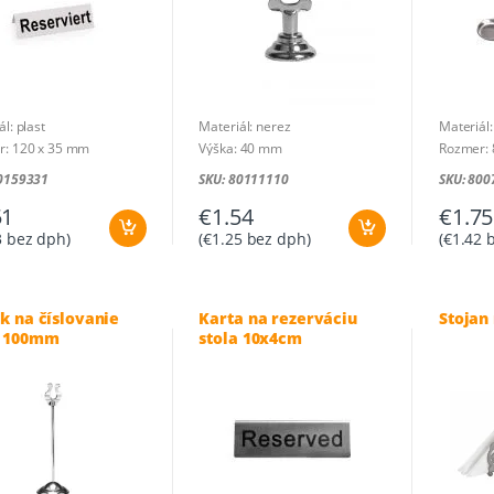
l: plast
Materiál: nerez
Materiál:
r: 120 x 35 mm
Výška: 40 mm
Rozmer: 
80159331
SKU: 80111110
SKU: 800
51
€
1.54
€
1.75
3
bez dph)
(
€
1.25
bez dph)
(
€
1.42
b
k na číslovanie
Karta na rezerváciu
Stojan
a 100mm
stola 10x4cm