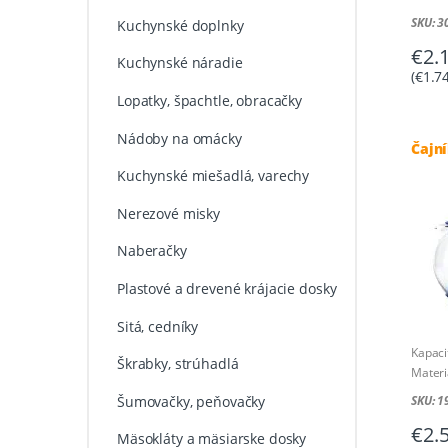
SKU: 
Kuchynské doplnky
€
2.
Kuchynské náradie
(
€
1.7
Lopatky, špachtle, obracačky
Nádoby na omácky
Čajní
Kuchynské miešadlá, varechy
Nerezové misky
Naberačky
Plastové a drevené krájacie dosky
Sitá, cedníky
Kapacit
Škrabky, strúhadlá
Materiá
SKU: 
Šumovačky, peňovačky
€
2.
Mäsokláty a mäsiarske dosky