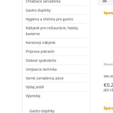
Chladiace zariadenia
Gastro doplnky
Spon
Hygiena a chémia pre gastro
Nábytok pre reštaurácie, hotely,
kaviarne
Nerezový nábytok
Príprava potravín
Stolové spotrebiče
Materi
Umývacia technika
SKU: 
Varné zariadenia, pece
€
0.
Výdaj jedál
(
€
0.1
Výpredaj
Špára
Gastro doplnky