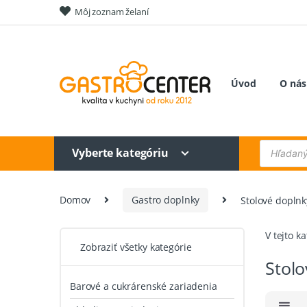
Skip
Skip
Môj zoznam želaní
to
to
navigation
content
Úvod
O nás
Products
Vyberte kategóriu
search
Domov
Gastro doplnky
Stolové doplnk
V tejto k
Zobraziť všetky kategórie
Stolo
Barové a cukrárenské zariadenia