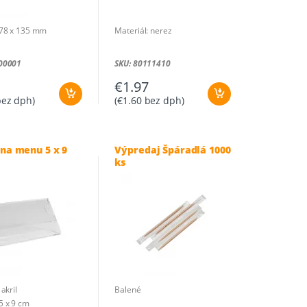
78 x 135 mm
Materiál: nerez
00001
SKU: 80111410
€
1.97
ez dph)
(
€
1.60
bez dph)
 na menu 5 x 9
Výpredaj Špáradlá 1000
ks
akril
Balené
5 x 9 cm