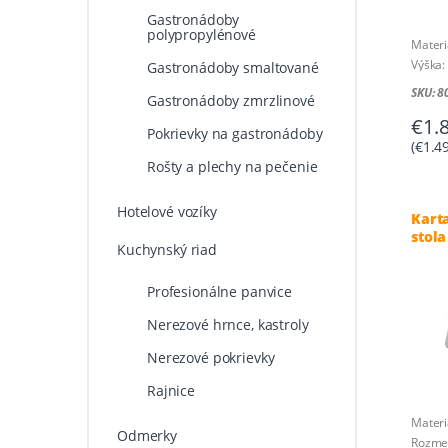
Gastronádoby
polypropylénové
Materi
Výška
Gastronádoby smaltované
SKU: 
Gastronádoby zmrzlinové
€
1.
Pokrievky na gastronádoby
(
€
1.4
Rošty a plechy na pečenie
Hotelové vozíky
Kart
stol
Kuchynský riad
Profesionálne panvice
Nerezové hrnce, kastroly
Nerezové pokrievky
Rajnice
Materi
Odmerky
Rozme