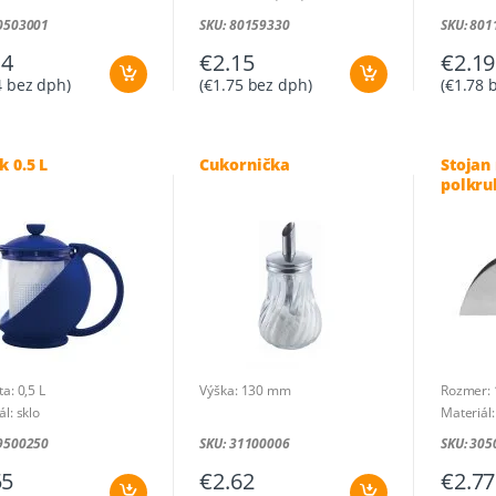
30503001
SKU: 80159330
SKU: 801
14
€
2.15
€
2.19
4
bez dph)
(
€
1.75
bez dph)
(
€
1.78
b
k 0.5 L
Cukornička
Stojan
polkru
a: 0,5 L
Výška: 130 mm
Rozmer: 1
l: sklo
Materiál:
19500250
SKU: 31100006
SKU: 305
55
€
2.62
€
2.77