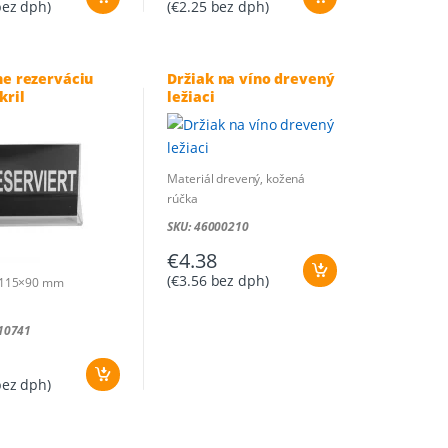
ez dph)
(
€
2.25
bez dph)
ne rezerváciu
Držiak na víno drevený
kril
ležiaci
Materiál drevený, kožená
rúčka
Rozmer: 360x110x110 mm
SKU: 46000210
€
4.38
(
€
3.56
bez dph)
 115×90 mm
10741
ez dph)