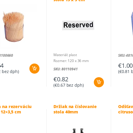
Materiál: plast
48100660
SKU: 481
Rozmer: 120 x 36 mm
64
€
1.00
SKU: 80110941
2
bez dph)
(
€
0.81
b
€
0.82
(
€
0.67
bez dph)
a na rezerváciu
Držiak na číslovanie
Odšťav
 12×3,5 cm
stola 40mm
citrus