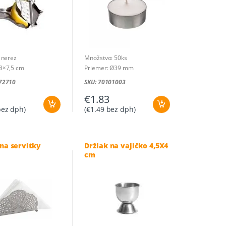
 nerez
Množstvo: 50ks
8×7,5 cm
Priemer: Ø39 mm
72710
SKU: 70101003
€
1.83
ez dph)
(
€
1.49
bez dph)
 na servítky
Držiak na vajíčko 4,5X4
cm