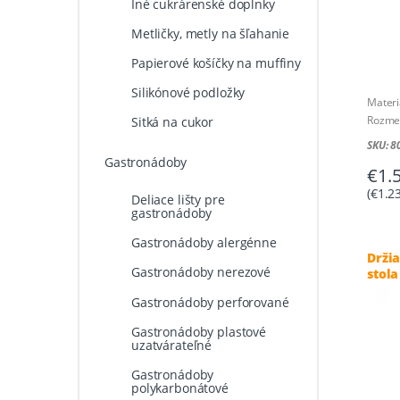
Iné cukrárenské doplnky
Metličky, metly na šľahanie
Papierové košíčky na muffiny
Silikónové podložky
Materiá
Rozme
Sitká na cukor
SKU: 
Gastronádoby
€
1.
(
€
1.2
Deliace lišty pre
gastronádoby
Gastronádoby alergénne
Držia
Gastronádoby nerezové
stol
Gastronádoby perforované
Gastronádoby plastové
uzatvárateľné
Gastronádoby
polykarbonátové