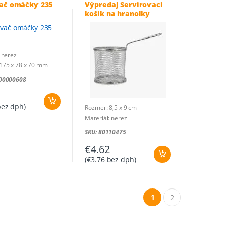
ač omáčky 235
Výpredaj Servírovací
košík na hranolky
okrúhly 8,5 x 9 cm
 nerez
175 x 78 x 70 mm
000000608
ez dph)
Rozmer: 8,5 x 9 cm
Materiál: nerez
SKU: 80110475
€
4.62
(
€
3.76
bez dph)
1
2