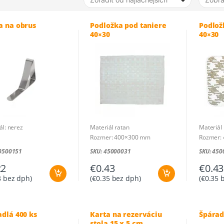
a na obrus
Podložka pod taniere
Podlož
40×30
40×30
ál: nerez
Materiál ratan
Materiál
Rozmer: 400×300 mm
Rozmer:
40500151
SKU: 45000031
SKU: 450
22
€
0.43
€
0.43
8
bez dph)
(
€
0.35
bez dph)
(
€
0.35
b
dlá 400 ks
Karta na rezerváciu
Špárad
stola 15 x 5 cm