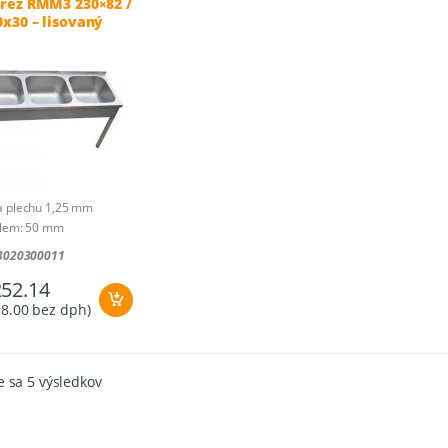
drez RMM3 230×82 /
x30 – lisovaný
a plechu 1,25 mm
 lem: 50 mm
: 2300 x 820 x 850 mm
03020300011
 vane: 700 x 700 x 300
252.14
18.00
bez dph)
Zoradené
 sa 5 výsledkov
podľa
ceny:
od
najnižšej