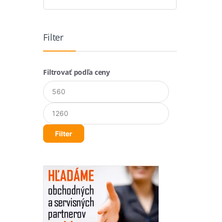
Filter
Filtrovať podľa ceny
Minimálna
Maximálna
cena
cena
Filter