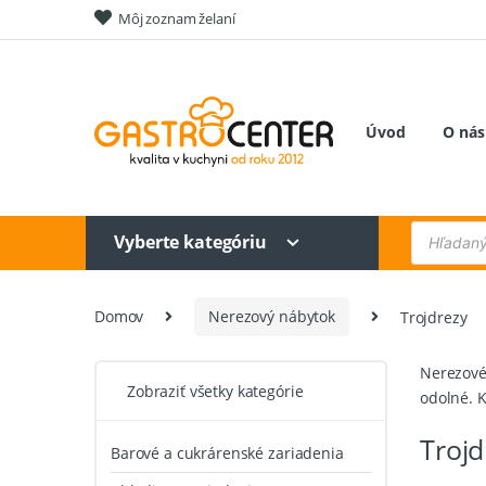
Skip
Skip
Môj zoznam želaní
to
to
navigation
content
Úvod
O nás
Products
Vyberte kategóriu
search
Domov
Nerezový nábytok
Trojdrezy
Nerezové
Zobraziť všetky kategórie
odolné. K
Trojd
Barové a cukrárenské zariadenia