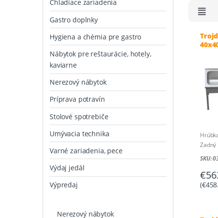
Chladiace zariadenia
Gastro doplnky
Troj
Hygiena a chémia pre gastro
40x40
Nábytok pre reštaurácie, hotely,
kaviarne
Nerezový nábytok
Príprava potravín
Stolové spotrebiče
Umývacia technika
Hrúbk
Zadný
Varné zariadenia, pece
Rozmer
SKU: 
Rozmer
Výdaj jedál
€
56
mm
(
€
458
Výpredaj
Nerezový nábytok