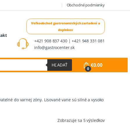
Obchodné podmienky
takt
+421 908 837 430 | +421 948 331 081
info@gastrocenter.sk
€
0.00
HĽADAŤ
0
elné do varnej zóny. Lisované vane sú silné a vysoko
Zoradené
Zobrazuje sa 5 výsledkov
podľa