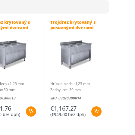
ceny:
od
najnižšej
ez krytovaný s
Trojdrez krytovaný s
po
nými dverami
posuvnými dverami
najvyššiu
 / 40x40x30
180×70 / 50x50x30
lechu 1,25 mm
Hrúbka plechu 1,25 mm
em: 50 mm
Zadný lem: 50 mm
1400 x 600 x 850 mm
Rozmer: 1800 x 700 x 850 mm
020300013
SKU: 03020300014
ane: 400 x 400 x 300
Rozmer vane: 500 x 500 x 300
1.76
€
1,167.27
mm
0
bez dph)
(
€
949.00
bez dph)