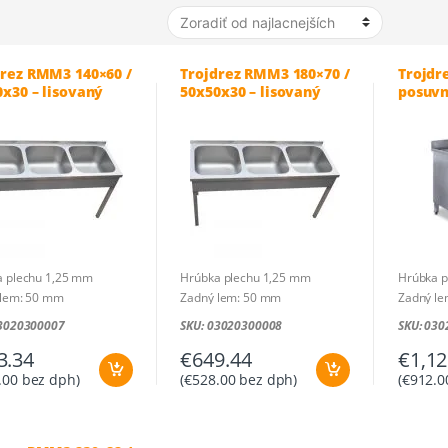
drez RMM3 140×60 /
Trojdrez RMM3 180×70 /
Trojdr
x30 – lisovaný
50x50x30 – lisovaný
posuv
140×60
a plechu 1,25 mm
Hrúbka plechu 1,25 mm
Hrúbka p
 lem: 50 mm
Zadný lem: 50 mm
Zadný l
: 1400 x 600 x 850 mm
Rozmer: 1800 x 700 x 850 mm
Rozmer: 
03020300007
SKU: 03020300008
SKU: 03
 vane: 400 x 400 x 300
Rozmer vane: 500 x 500 x 300
Rozmer v
3.34
€
649.44
€
1,12
mm
mm
.00
bez dph)
(
€
528.00
bez dph)
(
€
912.0