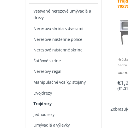
Troj
70x70
Vstavané nerezové umývadlá a
drezy
Nerezová skriňa s dverami
Nerezové nástenné police
Nerezové nástenné skrine
Hrúbk
Šatňové skrine
Zadný
Rozmer
Nerezový regál
SKU: 
Rozmer
€
1,
Manipulačné vozíky, stojany
mm
(
€
1,0
Dvojdrezy
Trojdrezy
Zobrazuje
Jednodrezy
Umývadlá a výlevky