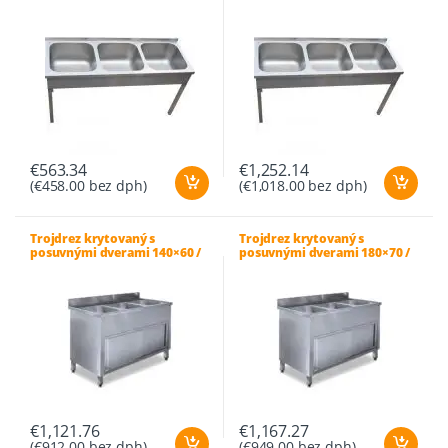
€
563.34
€
1,252.14
(
€
458.00
bez dph)
(
€
1,018.00
bez dph)
Trojdrez krytovaný s
Trojdrez krytovaný s
posuvnými dverami 140×60 /
posuvnými dverami 180×70 /
40x40x30
50x50x30
€
1,121.76
€
1,167.27
(
€
912.00
bez dph)
(
€
949.00
bez dph)