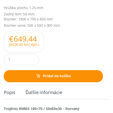
Hrúbka plechu 1,25 mm
Zadný lem: 50 mm
Rozmer: 1800 x 700 x 850 mm
Rozmer vane: 500 x 500 x 300 mm
€
649.44
(
€
528.00
bez dph)
Q
u
a
n
t
Pridať do košíka
i
t
y
Popis
Ďalšie informácie
Trojdrez RMM3 180×70 / 50x50x30 – lisovaný