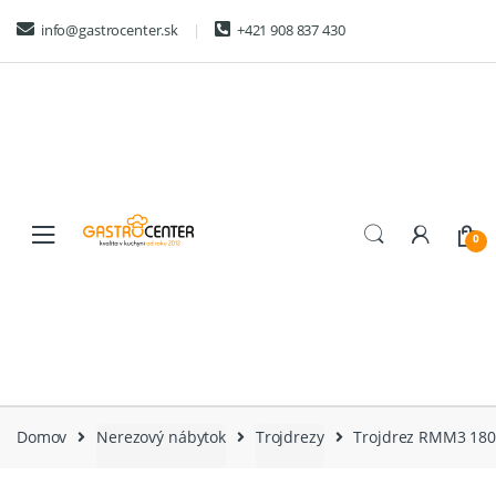
Skip
Skip
info@gastrocenter.sk
+421 908 837 430
to
to
navigation
content
0
Domov
Nerezový nábytok
Trojdrezy
Trojdrez RMM3 180×