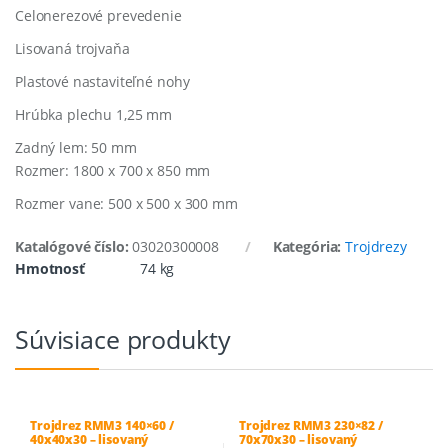
Celonerezové prevedenie
Lisovaná trojvaňa
Plastové nastaviteľné nohy
Hrúbka plechu 1,25 mm
Zadný lem: 50 mm
Rozmer: 1800 x 700 x 850 mm
Rozmer vane: 500 x 500 x 300 mm
Katalógové číslo:
03020300008
Kategória:
Trojdrezy
Hmotnosť
74 kg
Súvisiace produkty
Trojdrez RMM3 140×60 /
Trojdrez RMM3 230×82 /
40x40x30 – lisovaný
70x70x30 – lisovaný