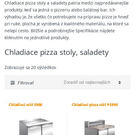
Chladiace pizza stoly a saladety patria medzi najpredávanejšie
produkty, keď sa jedná o pizzeriu alebo šalátový bar. Ich
výhodou je, že všetko čo potrebujete na prípravu pizze je hneď
pri ruke, plocha je vyrobená z kvalitného materiálu, na ktoré sa
nelepí cesto. Bližšie a podrobnejšie špecifikácie nájdete
kliknutím na jednotlivé produkty.
Chladiace pizza stoly, saladety
Zoradené
Zobrazuje sa 20 výsledkov
podľa
ceny:
Filtrovať
od
najnižšej
po
Chladiaci stôl S900
Chladiaci pizza stôl PS900
najvyššiu