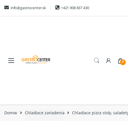
Skip
Skip
info@gastrocenter.sk
+421 908 837 430
to
to
navigation
content
0
Domov
Chladiace zariadenia
Chladiace pizza stoly, saladet