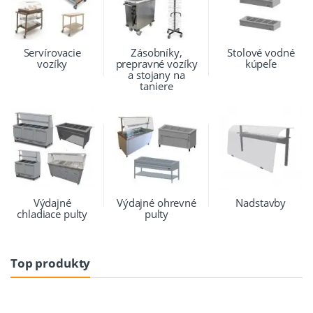
Servírovacie
Zásobníky,
Stolové vodné
vozíky
prepravné vozíky
kúpeľe
a stojany na
taniere
Výdajné
Výdajné ohrevné
Nadstavby
chladiace pulty
pulty
Top produkty