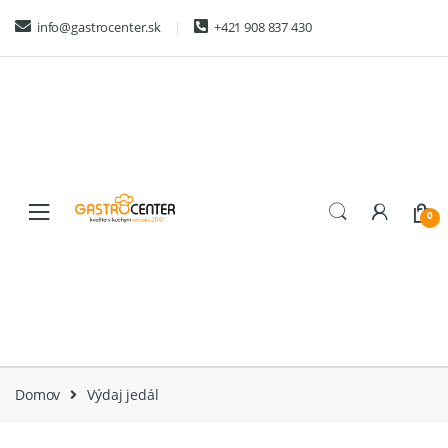
Skip
Skip
info@gastrocenter.sk
+421 908 837 430
to
to
navigation
content
0
Domov
Výdaj jedál