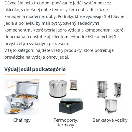
Dávnejšie bolo trendom podávanie jedál systémom cez
okienko, v dnešnej dobe tento systém nahradili rôzne
zariadenia modernej doby. Podniky, ktoré vydávajú 3-4 hlavné
jedlá a polievku by mali byť vybavený základnými
komponentmi, ktoré tvoria jadro výdaja a komponentmi, ktoré
dopomáhajú obsluhe aj klientom jednoduchšie a rýchlejšie
prejsť celým výdajným procesom.
V tejto kategórií nájdete všetky produkty, ktoré potrebuje
prevádzka na výdaj a ohrev jedál.
Výdaj jedál podkategórie
Chafingy
Termoporty,
Banketové vozíky
termosy