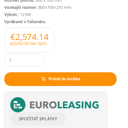
Rozmer plochu:
800 x 530 mm
Vonkajší rozmer:
800×700×270 mm
Výkon:
12 kW
Vyrábané v Taliansku
€
2,574.14
(
€
2,092.80
bez dph)
Q
u
a
n
t
Pridať do košíka
i
t
y
SPOČÍTAŤ SPLÁTKY