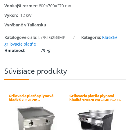
Vonkajší rozmer:
800×700×270 mm
Výkon:
12 kW
Vyrábané v Taliansku
Katalógové číslo:
L7/KTG2BBMK
Kategória:
Klasické
grilovacie platňe
Hmotnosť
79 kg
Súvisiace produkty
Grilovacia platňa plynová
Grilovacia platňa plynová
hladká 70×70 cm –
hladká 120×70 cm – GRLB-700-
L7/FTG2BALK
3