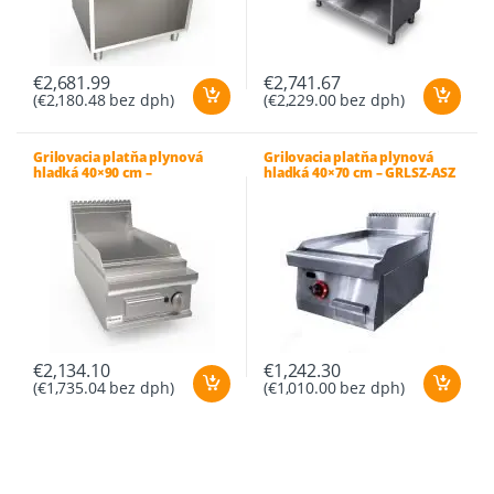
€
2,681.99
€
2,741.67
(
€
2,180.48
bez dph)
(
€
2,229.00
bez dph)
Grilovacia platňa plynová
Grilovacia platňa plynová
hladká 40×90 cm –
hladká 40×70 cm – GRLSZ-ASZ
LQ/FTG2BBLK
€
2,134.10
€
1,242.30
(
€
1,735.04
bez dph)
(
€
1,010.00
bez dph)