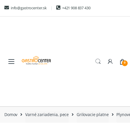
Skip
Skip
info@gastrocenter.sk
+421 908 837 430
to
to
navigation
content
0
Domov
Varné zariadenia, pece
Grilovacie platne
Plynové