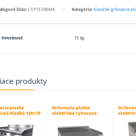
alógové číslo:
L7/FTE2BBMK
Kategória:
Klasické grilovacie p
Hmotnosť
75 kg
iace produkty
acia platňa
Grilovacia platňa
Grilovac
ická hladká 120×70
elektrická ryhovaná
elektri
RLB-700-3
80×70 cm – L7/KTE2BBRK
80×70 c