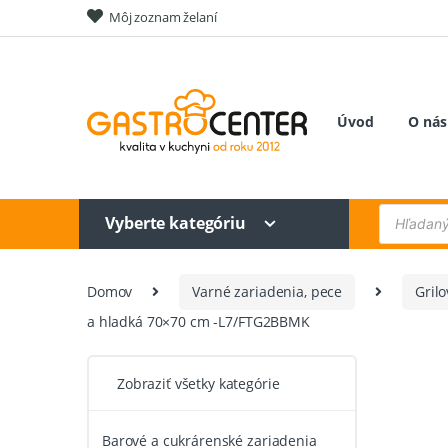
Skip
Skip
Môj zoznam želaní
to
to
navigation
content
Úvod
O nás
Products
Vyberte kategóriu
search
Domov
Varné zariadenia, pece
Grilo
a hladká 70×70 cm -L7/FTG2BBMK
Zobraziť všetky kategórie
Barové a cukrárenské zariadenia