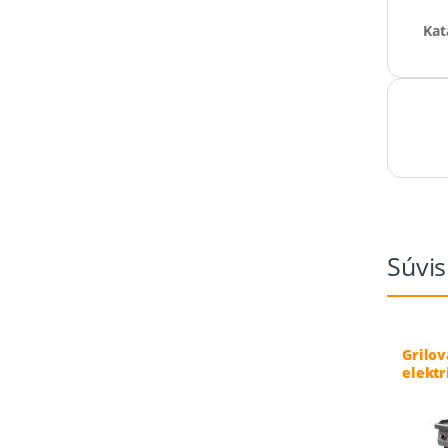
Kat
Súvis
Grilov
elektr
cm – E