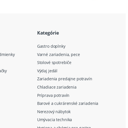
Kategórie
Gastro doplnky
dmienky
Varné zariadenia, pece
Stolové spotrebiče
ačky
Výdaj jedál
Zariadenia predajne potravín
Chladiace zariadenia
Príprava potravín
Barové a cukrárenské zariadenia
Nerezový nábytok
Umývacia technika
Hygiena a chémia pre gastro