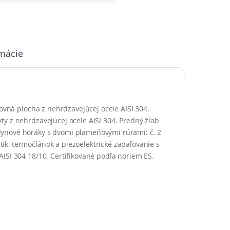
rmácie
covná plocha z nehrdzavejúcej ocele AISI 304.
y z nehrdzavejúcej ocele AISI 304. Predný žľab
lynové horáky s dvomi plameňovými rúrami: č. 2
k, termočlánok a piezoelektrické zapaľovanie s
ISI 304 18/10. Certifikované podľa noriem ES.