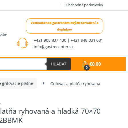
Obchodné podmienky
takt
+421 908 837 430 | +421 948 331 081
info@gastrocenter.sk
€
0.00
HĽADAŤ
0
é grilovacie platňe
Grilovacia platňa ryhovaná
e
platňa ryhovaná a hladká 70×70
G2BBMK