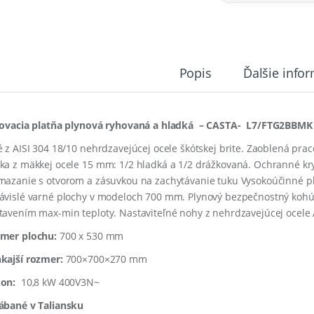
Popis
Ďalšie info
lovacia platňa plynová ryhovaná a hladká – CASTA- L7/FTG2BBMK
é z AISI 304 18/10 nehrdzavejúcej ocele škótskej brite. Zaoblená pra
ka z mäkkej ocele 15 mm: 1/2 hladká a 1/2 drážkovaná. Ochranné kryt
mazanie s otvorom a zásuvkou na zachytávanie tuku Vysokoúčinné p
ávislé varné plochy v modeloch 700 mm. Plynový bezpečnostný kohúti
tavením max-min teploty. Nastaviteľné nohy z nehrdzavejúcej ocele A
mer plochu:
700 x 530 mm
kajší rozmer:
700×700×270 mm
on:
10,8 kW 400V3N~
ábané v Taliansku