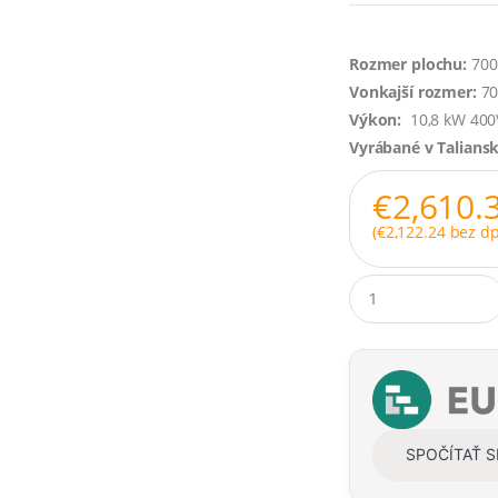
Rozmer plochu:
700
Vonkajší rozmer:
70
Výkon:
10,8 kW 40
Vyrábané v Talians
€
2,610.
(
€
2,122.24
bez dp
Q
u
a
n
t
i
t
y
SPOČÍTAŤ 