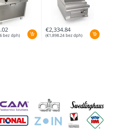
.02
€
2,334.84
6
bez dph)
(
€
1,898.24
bez dph)