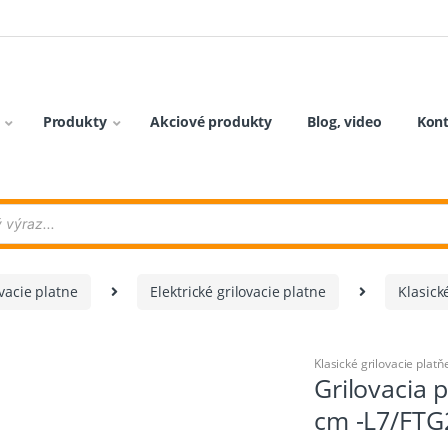
Produkty
Akciové produkty
Blog, video
Kon
vacie platne
Elektrické grilovacie platne
Klasick
Klasické grilovacie platň
Grilovacia 
cm -L7/FT