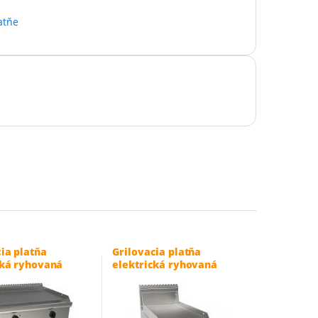
latňe
ia platňa
Grilovacia platňa
cká ryhovaná
elektrická ryhovaná
m – L7/KTE2BARK
40×90 cm – LQ/FTE2BBRK