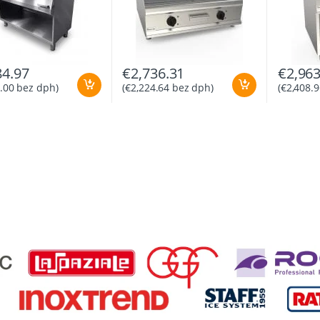
84.97
€
2,736.31
€
2,963
.00
bez dph)
(
€
2,224.64
bez dph)
(
€
2,408.9