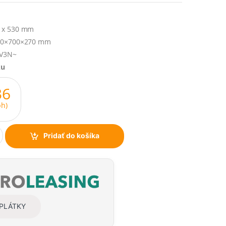
 x 530 mm
0×700×270 mm
0V3N~
ku
36
h)
Pridať do košíka
SPLÁTKY