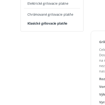
Elektrické grilovacie platne
Chrómované grilovacie platňe
Klasické grilovacie platňe
Gri
Cel
Dos
na 
nez
nas
Roz
Von
Výk
Vyr