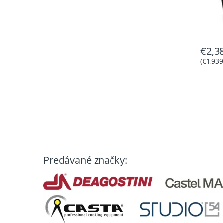
€
2,3
(
€
1,939
Predávané značky: