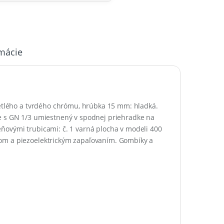
rmácie
vetlého a tvrdého chrómu, hrúbka 15 mm: hladká.
ie s GN 1/3 umiestnený v spodnej priehradke na
ňovými trubicami: č. 1 varná plocha v modeli 400
kom a piezoelektrickým zapaľovaním. Gombíky a