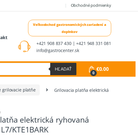
Obchodné podmienky
takt
+421 908 837 430 | +421 948 331 081
info@gastrocenter.sk
€
0.00
HĽADAŤ
0
é grilovacie platňe
Grilovacia platňa elektrická
e
platňa elektrická ryhovaná
 L7/KTE1BARK