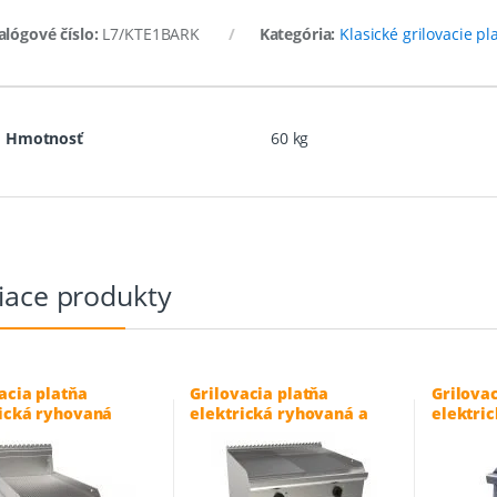
alógové číslo:
L7/KTE1BARK
Kategória:
Klasické grilovacie pl
Hmotnosť
60 kg
iace produkty
acia platňa
Grilovacia platňa
Grilovac
rická ryhovaná
elektrická ryhovaná a
elektri
 cm – LQ/FTE2BBRK
hladká 80×70 cm –
cm – ERL
L7/KTE2BAMK