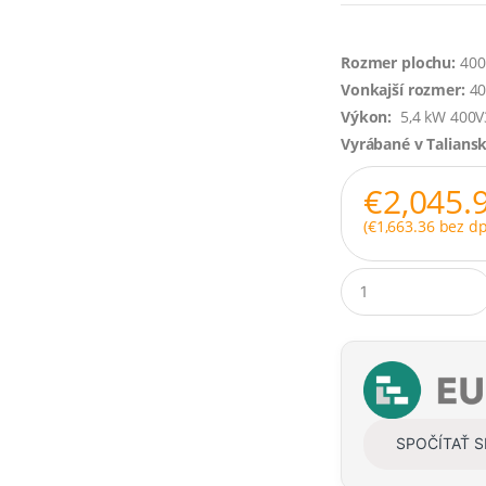
Rozmer plochu:
400
Vonkajší rozmer:
40
Výkon:
5,4 kW 400
Vyrábané v Talians
€
2,045.
(
€
1,663.36
bez dp
Q
u
a
n
t
i
t
y
SPOČÍTAŤ 