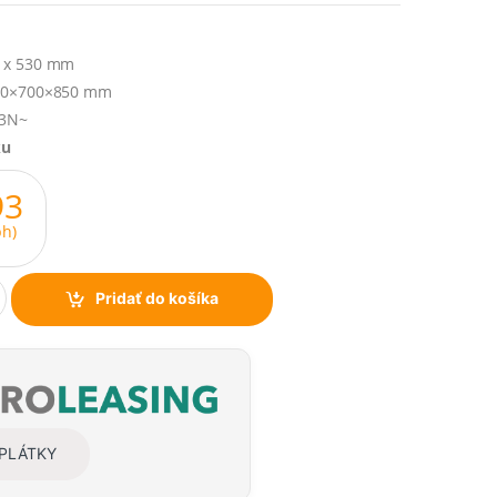
 x 530 mm
0×700×850 mm
V3N~
ku
93
h)
Pridať do košíka
SPLÁTKY