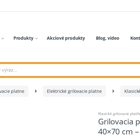
Produkty
Akciové produkty
Blog, video
Kon
vacie platne
Elektrické grilovacie platne
Klasick
Klasické grilovacie platň
Grilovacia 
40×70 cm –