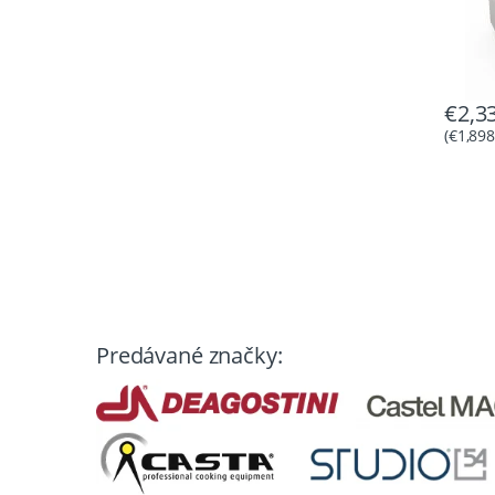
€
2,3
(
€
1,898
Predávané značky: