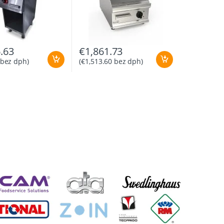
.63
€
1,861.73
bez dph)
(
€
1,513.60
bez dph)