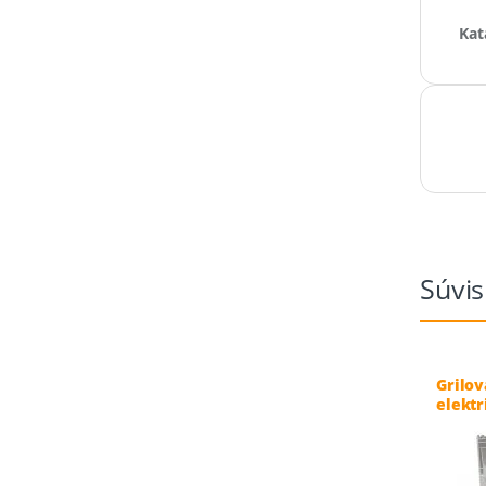
Kat
Súvis
Grilov
elekt
40×90