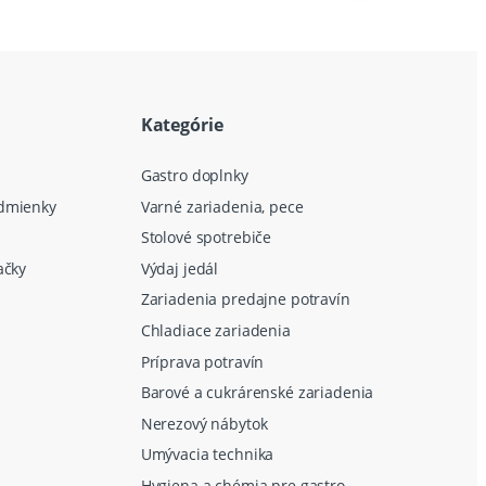
Kategórie
Gastro doplnky
dmienky
Varné zariadenia, pece
Stolové spotrebiče
ačky
Výdaj jedál
Zariadenia predajne potravín
Chladiace zariadenia
Príprava potravín
Barové a cukrárenské zariadenia
Nerezový nábytok
Umývacia technika
Hygiena a chémia pre gastro