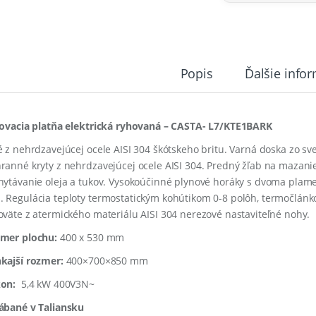
Popis
Ďalšie info
lovacia platňa elektrická ryhovaná – CASTA- L7/KTE1BARK
é z nehrdzavejúcej ocele AISI 304 škótskeho britu. Varná doska zo s
ranné kryty z nehrdzavejúcej ocele AISI 304. Predný žľab na mazan
hytávanie oleja a tukov. Vysokoúčinné plynové horáky s dvoma plame
 Regulácia teploty termostatickým kohútikom 0-8 polôh, termočlán
oväte z atermického materiálu AISI 304 nerezové nastaviteľné nohy.
mer plochu:
400 x 530 mm
kajší rozmer:
400×700×850 mm
on:
5,4 kW 400V3N~
ábané v Taliansku