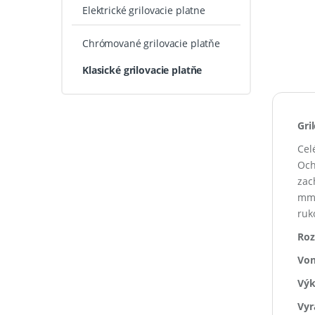
Elektrické grilovacie platne
Chrómované grilovacie platňe
Klasické grilovacie platňe
Gri
Cel
Och
zac
mm.
ruk
Roz
Von
Výk
Vyr