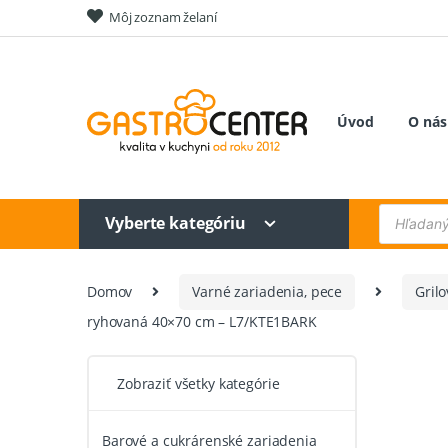
Skip
Skip
Môj zoznam želaní
to
to
navigation
content
Úvod
O nás
Products
Vyberte kategóriu
search
Domov
Varné zariadenia, pece
Grilo
ryhovaná 40×70 cm – L7/KTE1BARK
Zobraziť všetky kategórie
Barové a cukrárenské zariadenia