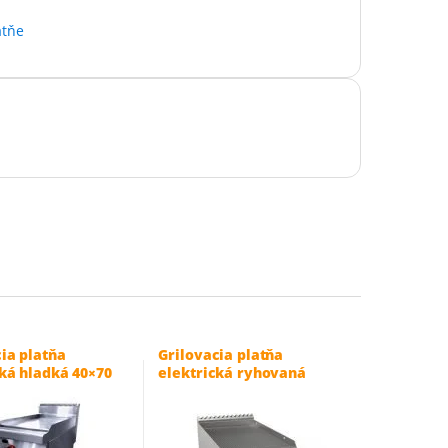
atňe
ia platňa
Grilovacia platňa
cká hladká 40×70
elektrická ryhovaná
B-700-1
40×70 cm – L7/KTE1BBRK