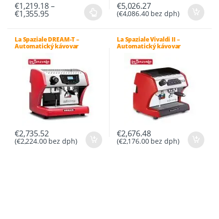
€
1,219.18
–
€
5,026.27
Price
€
1,355.95
(
€
4,086.40
bez dph)
Tento
range:
€1,219.18
produkt
through
má
La Spaziale DREAM-T –
La Spaziale Vivaldi II –
€1,355.95
Automatický kávovar
Automatický kávovar
viacero
variantov.
Možnosti
si
môžete
vybrať
na
stránke
€
2,735.52
€
2,676.48
produktu.
(
€
2,224.00
bez dph)
(
€
2,176.00
bez dph)