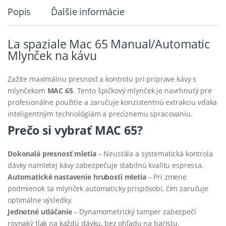
y
Popis
Ďalšie informácie
La spaziale Mac 65 Manual/Automatic
Mlynček na kávu
Zažite maximálnu presnosť a kontrolu pri príprave kávy s
mlynčekom
MAC 65
. Tento špičkový mlynček je navrhnutý pre
profesionálne použitie a zaručuje konzistentnú extrakciu vďaka
inteligentným technológiám a precíznemu spracovaniu.
Prečo si vybrať MAC 65?
Dokonalá presnosť mletia
– Neustála a systematická kontrola
dávky namletej kávy zabezpečuje stabilnú kvalitu espressa.
Automatické nastavenie hrubosti mletia
– Pri zmene
podmienok sa mlynček automaticky prispôsobí, čím zaručuje
optimálne výsledky.
Jednotné utláčanie
– Dynamometrický tamper zabezpečí
rovnaký tlak na každú dávku, bez ohľadu na baristu.