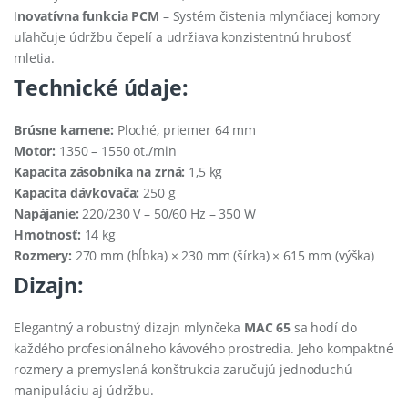
I
novatívna funkcia PCM
– Systém čistenia mlynčiacej komory
uľahčuje údržbu čepelí a udržiava konzistentnú hrubosť
mletia.
Technické údaje:
Brúsne kamene:
Ploché, priemer 64 mm
Motor:
1350 – 1550 ot./min
Kapacita zásobníka na zrná:
1,5 kg
Kapacita dávkovača:
250 g
Napájanie:
220/230 V – 50/60 Hz – 350 W
Hmotnosť:
14 kg
Rozmery:
270 mm (hĺbka) × 230 mm (šírka) × 615 mm (výška)
Dizajn:
Elegantný a robustný dizajn mlynčeka
MAC 65
sa hodí do
každého profesionálneho kávového prostredia. Jeho kompaktné
rozmery a premyslená konštrukcia zaručujú jednoduchú
manipuláciu aj údržbu.