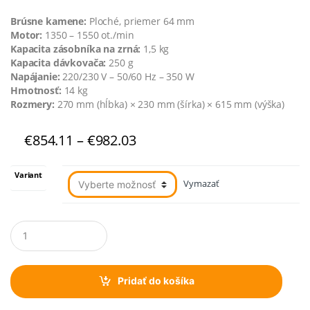
Brúsne kamene:
Ploché, priemer 64 mm
Motor:
1350 – 1550 ot./min
Kapacita zásobníka na zrná:
1,5 kg
Kapacita dávkovača:
250 g
Napájanie:
220/230 V – 50/60 Hz – 350 W
Hmotnosť:
14 kg
Rozmery:
270 mm (hĺbka) × 230 mm (šírka) × 615 mm (výška)
Price
€
854.11
–
€
982.03
range:
€854.11
Variant
through
Vymazať
€982.03
Q
u
a
n
t
Pridať do košíka
i
t