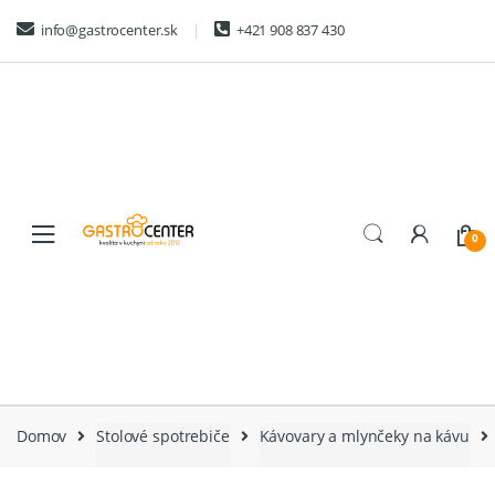
Skip
Skip
info@gastrocenter.sk
+421 908 837 430
to
to
navigation
content
0
Domov
Stolové spotrebiče
Kávovary a mlynčeky na kávu