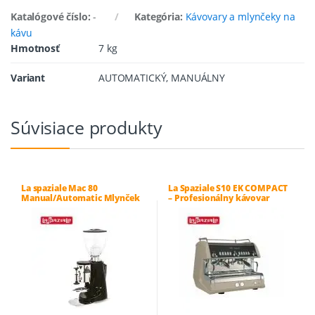
Katalógové číslo:
-
Kategória:
Kávovary a mlynčeky na
kávu
Hmotnosť
7 kg
Variant
AUTOMATICKÝ, MANUÁLNY
Súvisiace produkty
La spaziale Mac 80
La Spaziale S10 EK COMPACT
Manual/Automatic Mlynček
– Profesionálny kávovar
na kávu