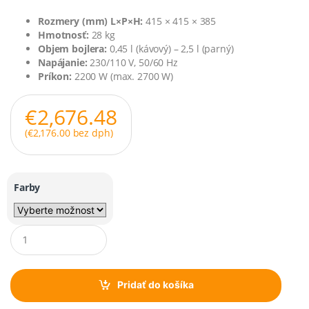
Rozmery (mm) L×P×H:
415 × 415 × 385
Hmotnosť:
28 kg
Objem bojlera:
0,45 l (kávový) – 2,5 l (parný)
Napájanie:
230/110 V, 50/60 Hz
Príkon:
2200 W (max. 2700 W)
€
2,676.48
(
€
2,176.00
bez dph)
Farby
Q
u
a
n
t
Pridať do košíka
i
t