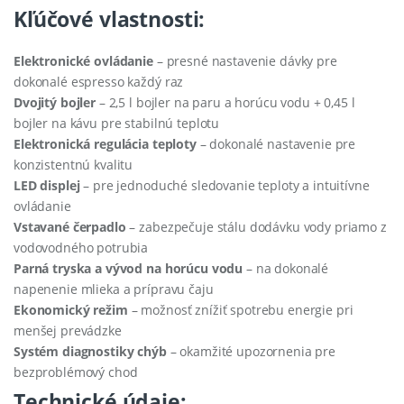
Kľúčové vlastnosti:
Elektronické ovládanie
– presné nastavenie dávky pre
dokonalé espresso každý raz
Dvojitý bojler
– 2,5 l bojler na paru a horúcu vodu + 0,45 l
bojler na kávu pre stabilnú teplotu
Elektronická regulácia teploty
– dokonalé nastavenie pre
konzistentnú kvalitu
LED displej
– pre jednoduché sledovanie teploty a intuitívne
ovládanie
Vstavané čerpadlo
– zabezpečuje stálu dodávku vody priamo z
vodovodného potrubia
Parná tryska a vývod na horúcu vodu
– na dokonalé
napenenie mlieka a prípravu čaju
Ekonomický režim
– možnosť znížiť spotrebu energie pri
menšej prevádzke
Systém diagnostiky chýb
– okamžité upozornenia pre
bezproblémový chod
Technické údaje: