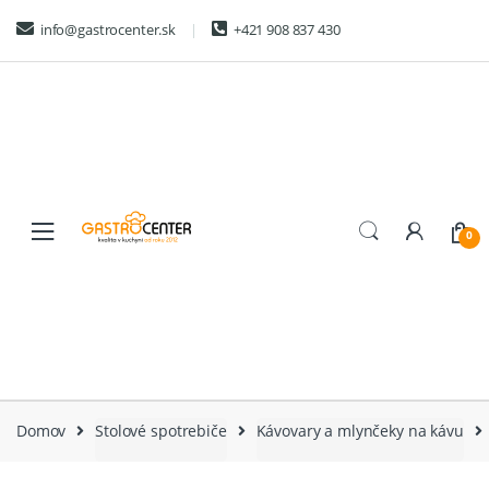
Skip
Skip
info@gastrocenter.sk
+421 908 837 430
to
to
navigation
content
0
Domov
Stolové spotrebiče
Kávovary a mlynčeky na kávu