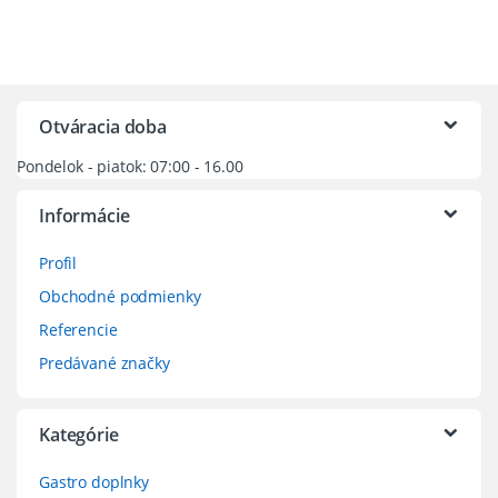
Možnosti
Možnosti
si
si
môžete
môžete
vybrať
vybrať
na
na
Otváracia doba
stránke
stránke
Pondelok - piatok: 07:00 - 16.00
produktu.
produktu.
Informácie
Profil
Obchodné podmienky
Referencie
Predávané značky
Kategórie
Gastro doplnky