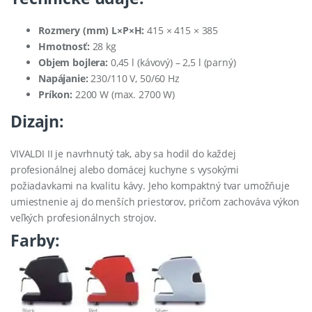
Rozmery (mm) L×P×H:
415 × 415 × 385
Hmotnosť:
28 kg
Objem bojlera:
0,45 l (kávový) – 2,5 l (parný)
Napájanie:
230/110 V, 50/60 Hz
Príkon:
2200 W (max. 2700 W)
Dizajn:
VIVALDI II je navrhnutý tak, aby sa hodil do každej
profesionálnej alebo domácej kuchyne s vysokými
požiadavkami na kvalitu kávy. Jeho kompaktný tvar umožňuje
umiestnenie aj do menších priestorov, pričom zachováva výkon
veľkých profesionálnych strojov.
Farby: