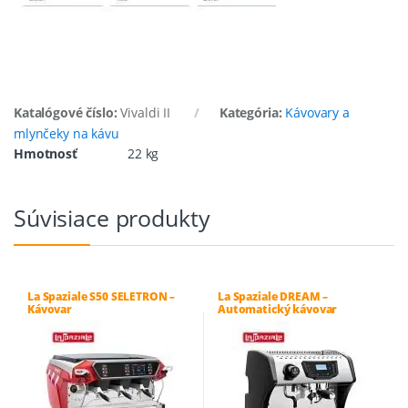
Katalógové číslo:
Vivaldi II
Kategória:
Kávovary a
mlynčeky na kávu
Hmotnosť
22 kg
Súvisiace produkty
La Spaziale S50 SELETRON –
La Spaziale DREAM –
Kávovar
Automatický kávovar