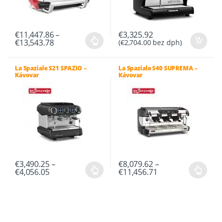
€
11,447.86
–
€
3,325.92
Price
€
13,543.78
(
€
2,704.00
bez dph)
Tento
range:
€11,447.86
produkt
through
má
La Spaziale S21 SPAZIO –
La Spaziale S40 SUPREMA –
€13,543.78
Kávovar
Kávovar
viacero
variantov.
Možnosti
si
môžete
vybrať
na
stránke
€
3,490.25
–
€
8,079.62
–
Price
Price
€
4,056.05
€
11,456.71
produktu.
Tento
Tento
range:
range:
€3,490.25
€8,079.62
produkt
produkt
through
through
má
má
€4,056.05
€11,456.71
viacero
viacero
variantov.
variantov.