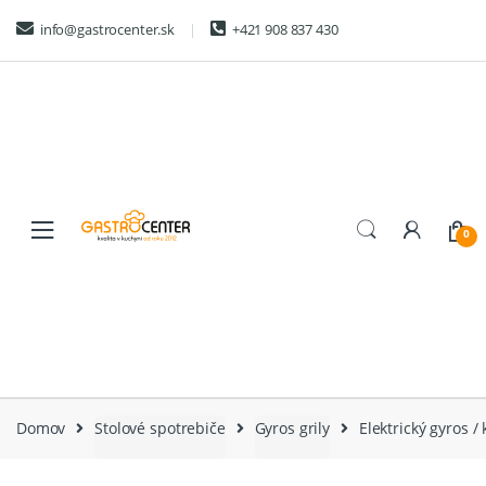
Skip
Skip
info@gastrocenter.sk
+421 908 837 430
to
to
navigation
content
0
Domov
Stolové spotrebiče
Gyros grily
Elektrický gyros /