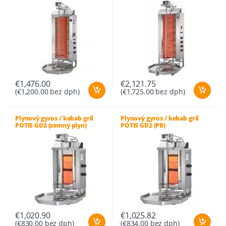
€
1,476.00
€
2,121.75
(
€
1,200.00
bez dph)
(
€
1,725.00
bez dph)
Plynový gyros / kebab gril
Plynový gyros / kebab gril
POTIS GD2 (zemný plyn)
POTIS GD2 (PB)
€
1,020.90
€
1,025.82
(
€
830.00
bez dph)
(
€
834.00
bez dph)