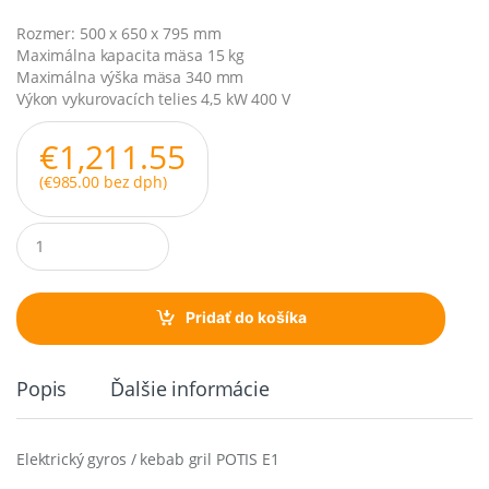
Rozmer: 500 x 650 x 795 mm
Maximálna kapacita mäsa 15 kg
Maximálna výška mäsa 340 mm
Výkon vykurovacích telies 4,5 kW 400 V
€
1,211.55
(
€
985.00
bez dph)
Q
u
a
n
t
Pridať do košíka
i
t
y
Popis
Ďalšie informácie
Elektrický gyros / kebab gril POTIS E1