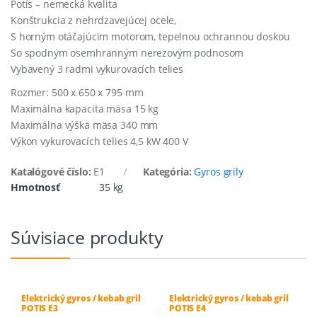
Potis – nemecká kvalita
Konštrukcia z nehrdzavejúcej ocele,
S horným otáčajúcim motorom, tepelnou ochrannou doskou
So spodným osemhranným nerezovým podnosom
Vybavený 3 radmi vykurovacích telies
Rozmer: 500 x 650 x 795 mm
Maximálna kapacita mäsa 15 kg
Maximálna výška mäsa 340 mm
Výkon vykurovacích telies 4,5 kW 400 V
Katalógové číslo:
E1
Kategória:
Gyros grily
Hmotnosť
35 kg
Súvisiace produkty
Elektrický gyros / kebab gril
Elektrický gyros / kebab gril
POTIS E3
POTIS E4