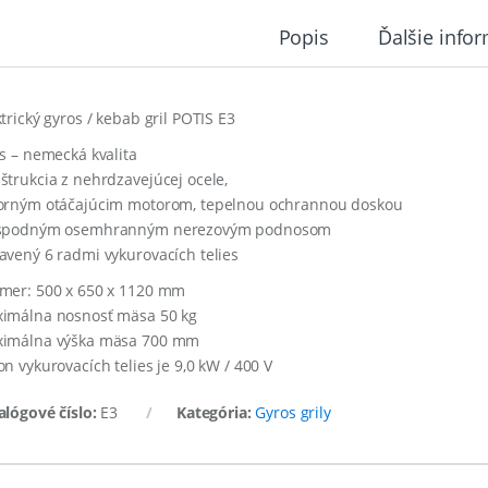
Popis
Ďalšie info
ktrický gyros / kebab gril POTIS E3
is – nemecká kvalita
štrukcia z nehrdzavejúcej ocele,
orným otáčajúcim motorom, tepelnou ochrannou doskou
spodným osemhranným nerezovým podnosom
avený 6 radmi vykurovacích telies
mer: 500 x 650 x 1120 mm
imálna nosnosť mäsa 50 kg
imálna výška mäsa 700 mm
on vykurovacích telies je 9,0 kW / 400 V
alógové číslo:
E3
Kategória:
Gyros grily