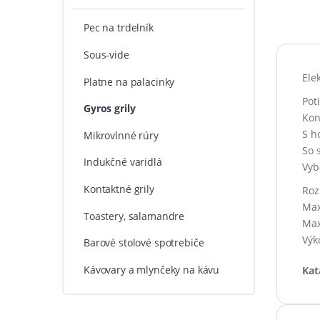
Pec na trdelník
Sous-vide
Ele
Platne na palacinky
Pot
Gyros grily
Kon
S h
Mikrovlnné rúry
So 
Indukčné varidlá
Vyb
Kontaktné grily
Roz
Max
Toastery, salamandre
Max
Výk
Barové stolové spotrebiče
Kávovary a mlynčeky na kávu
Kat