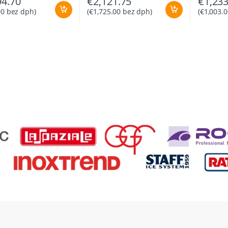
94.70
€
2,121.75
€
1,233
00
bez dph)
(
€
1,725.00
bez dph)
(
€
1,003.0