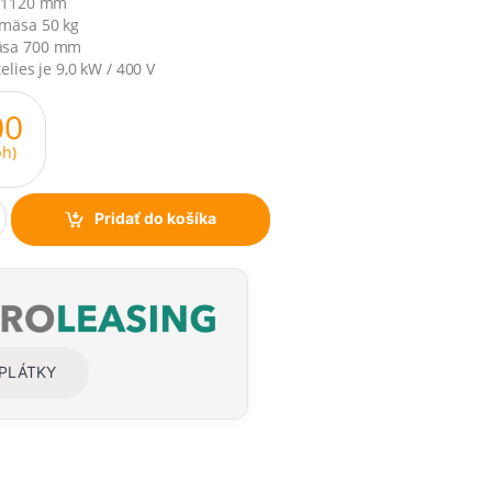
x 1120 mm
mäsa 50 kg
äsa 700 mm
elies je 9,0 kW / 400 V
00
h)
Pridať do košíka
SPLÁTKY