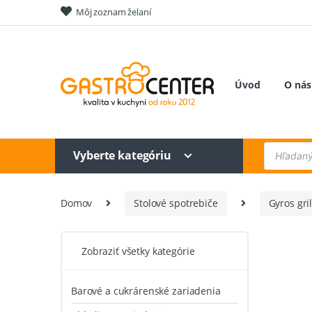
Skip
Skip
Môj zoznam želaní
to
to
navigation
content
Úvod
O nás
Products
Vyberte kategóriu
search
Domov
Stolové spotrebiče
Gyros gri
Zobraziť všetky kategórie
Barové a cukrárenské zariadenia