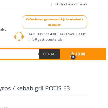
Obchodné podmienky
takt
+421 908 837 430 | +421 948 331 081
info@gastrocenter.sk
€
0.00
HĽADAŤ
0
yros / kebab gril POTIS E3