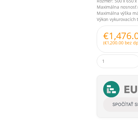
Rozmer: 500 x 650 
Maximálna nosnosť 
Maximálna výška m
Výkon vykurovacích t
€
1,476.
(
€
1,200.00
bez dp
Q
u
a
n
t
i
t
y
SPOČÍTAŤ 