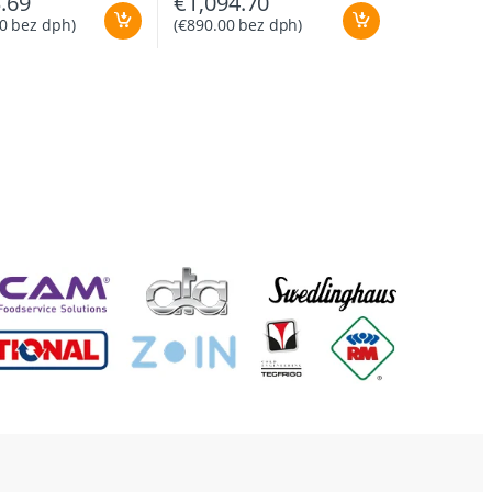
.69
€
1,094.70
0
bez dph)
(
€
890.00
bez dph)