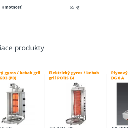
Hmotnosť
65 kg
iace produkty
ý gyros / kebab gril
Elektrický gyros / kebab
Plynový
GD3 (PB)
gril POTIS E4
DG 6 A