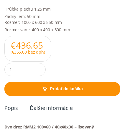
Hrúbka plechu 1,25 mm
Zadný lem: 50 mm
Rozmer: 1000 x 600 x 850 mm
Rozmer vane: 400 x 400 x 300 mm
€
436.65
(
€
355.00
bez dph)
Q
u
a
n
t
Pridať do košíka
i
t
y
Popis
Ďalšie informácie
Dvojdrez RMM2 100×60 / 40x40x30 – lisovaný