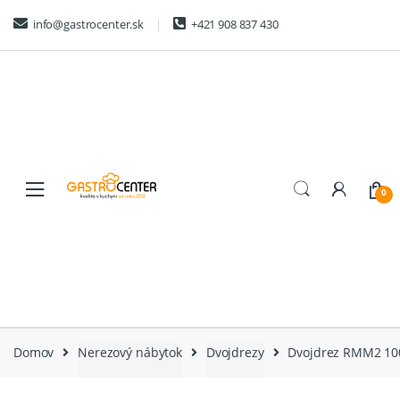
Skip
Skip
info@gastrocenter.sk
+421 908 837 430
to
to
navigation
content
0
Domov
Nerezový nábytok
Dvojdrezy
Dvojdrez RMM2 100