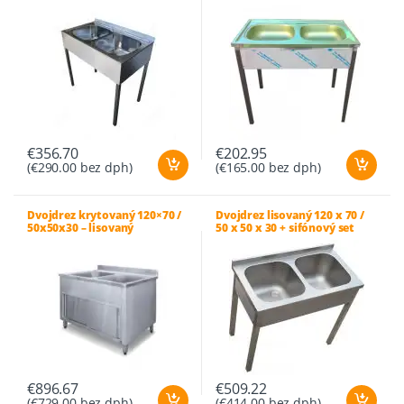
€
356.70
€
202.95
(
€
290.00
bez dph)
(
€
165.00
bez dph)
Dvojdrez krytovaný 120×70 /
Dvojdrez lisovaný 120 x 70 /
50x50x30 – lisovaný
50 x 50 x 30 + sifónový set
€
896.67
€
509.22
(
€
729.00
bez dph)
(
€
414.00
bez dph)