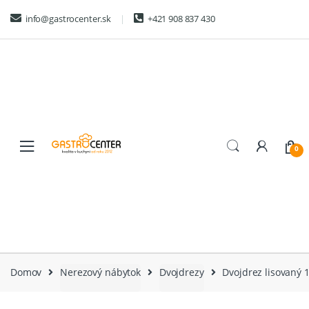
Skip
Skip
info@gastrocenter.sk
+421 908 837 430
to
to
navigation
content
0
Domov
Nerezový nábytok
Dvojdrezy
Dvojdrez lisovaný 1