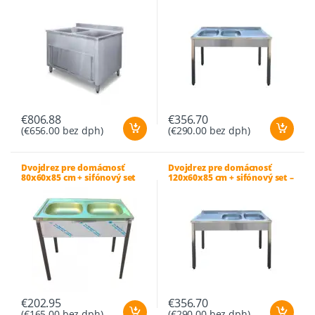
ľavá
€
806.88
€
356.70
(
€
656.00
bez dph)
(
€
290.00
bez dph)
Dvojdrez pre domácnosť
Dvojdrez pre domácnosť
80x60x85 cm + sifónový set
120x60x85 cm + sifónový set –
pravá
€
202.95
€
356.70
(
€
165.00
bez dph)
(
€
290.00
bez dph)