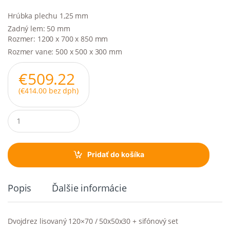
Hrúbka plechu 1,25 mm
Zadný lem: 50 mm
Rozmer: 1200 x 700 x 850 mm
Rozmer vane: 500 x 500 x 300 mm
€
509.22
(
€
414.00
bez dph)
Q
u
a
n
t
Pridať do košíka
i
t
y
Popis
Ďalšie informácie
Dvojdrez lisovaný 120×70 / 50x50x30 + sifónový set