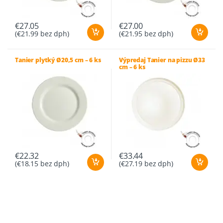
€
27.05
€
27.00
(
€
21.99
bez dph)
(
€
21.95
bez dph)
Tanier plytký Ø20,5 cm – 6 ks
Výpredaj Tanier na pizzu Ø33
cm – 6 ks
€
22.32
€
33.44
(
€
18.15
bez dph)
(
€
27.19
bez dph)