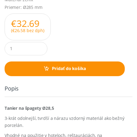
Priemer: Ø285 mm
€
32.69
(
€
26.58
bez dph)
Q
u
a
n
t
Pridať do košíka
i
t
y
Popis
Tanier na špagety Ø28,5
3-krát odolnejší, tvrdší a nárazu vzdorný materiál ako bežný
porcelán.
Vhodné na použitie v hoteloch, reštauráciách, na