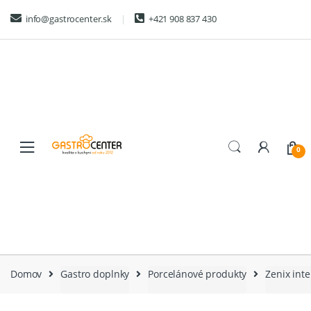
Skip
Skip
info@gastrocenter.sk
+421 908 837 430
to
to
navigation
content
0
Domov
Gastro doplnky
Porcelánové produkty
Zenix inte