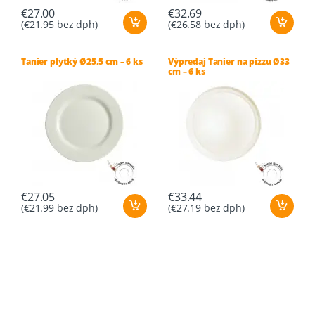
€
27.00
€
32.69
(
€
21.95
bez dph)
(
€
26.58
bez dph)
Tanier plytký Ø25,5 cm – 6 ks
Výpredaj Tanier na pizzu Ø33
cm – 6 ks
€
27.05
€
33.44
(
€
21.99
bez dph)
(
€
27.19
bez dph)