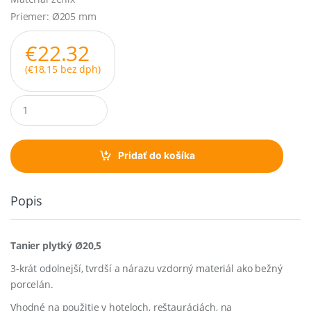
Priemer: Ø205 mm
€
22.32
(
€
18.15
bez dph)
Q
u
a
n
t
Pridať do košíka
i
t
y
Popis
Tanier plytký Ø20,5
3-krát odolnejší, tvrdší a nárazu vzdorný materiál ako bežný
porcelán.
Vhodné na použitie v hoteloch, reštauráciách, na