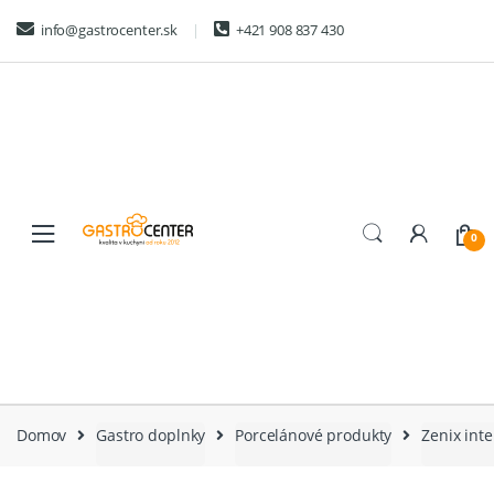
Skip
Skip
info@gastrocenter.sk
+421 908 837 430
to
to
navigation
content
0
Domov
Gastro doplnky
Porcelánové produkty
Zenix inte