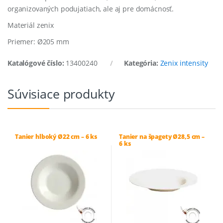
organizovaných podujatiach, ale aj pre domácnosť.
Materiál zenix
Priemer: Ø205 mm
Katalógové číslo:
13400240
Kategória:
Zenix intensity
Súvisiace produkty
Tanier hlboký Ø22 cm – 6 ks
Tanier na špagety Ø28,5 cm –
6 ks