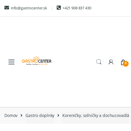
Skip
Skip
info@gastrocenter.sk
+421 908 837 430
to
to
navigation
content
0
Domov
Gastro doplnky
Koreničky, soľničky a dochucovadlá