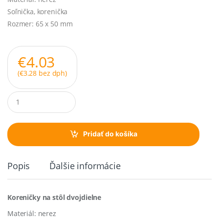
Soľnička, korenička
Rozmer: 65 x 50 mm
€
4.03
(
€
3.28
bez dph)
Q
u
a
n
t
Pridať do košíka
i
t
y
Popis
Ďalšie informácie
Koreničky na stôl dvojdielne
Materiál: nerez