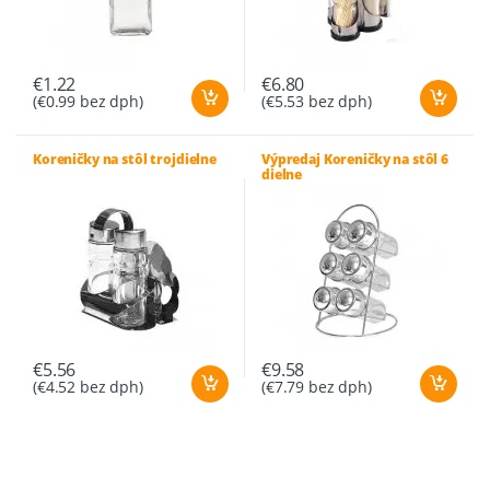
€
1.22
€
6.80
(
€
0.99
bez dph)
(
€
5.53
bez dph)
Koreničky na stôl trojdielne
Výpredaj Koreničky na stôl 6
dielne
€
5.56
€
9.58
(
€
4.52
bez dph)
(
€
7.79
bez dph)