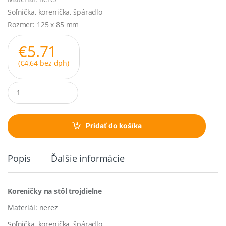
Soľnička, korenička, špáradlo
Rozmer: 125 x 85 mm
€
5.71
(
€
4.64
bez dph)
Q
u
a
n
t
Pridať do košíka
i
t
y
Popis
Ďalšie informácie
Koreničky na stôl trojdielne
Materiál: nerez
Soľnička, korenička, špáradlo