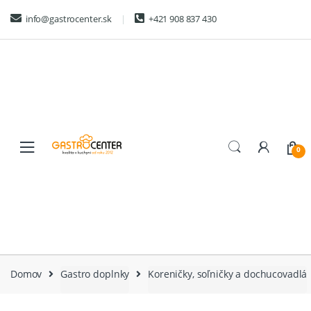
Skip
Skip
info@gastrocenter.sk
+421 908 837 430
to
to
navigation
content
0
Domov
Gastro doplnky
Koreničky, soľničky a dochucovadlá