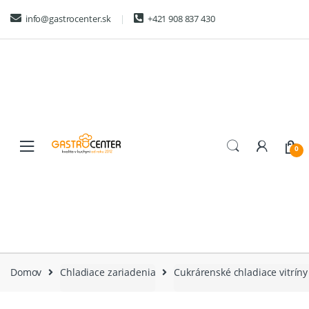
Skip
Skip
info@gastrocenter.sk
+421 908 837 430
to
to
navigation
content
0
Domov
Chladiace zariadenia
Cukrárenské chladiace vitríny