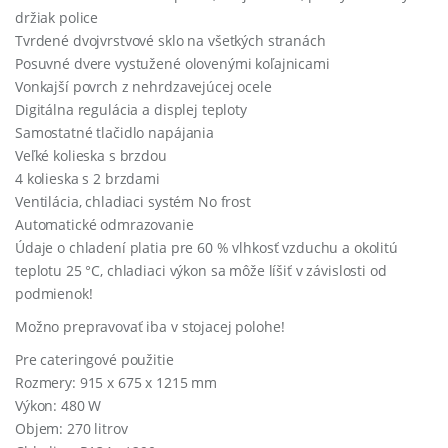
držiak police
Tvrdené dvojvrstvové sklo na všetkých stranách
Posuvné dvere vystužené olovenými koľajnicami
Vonkajší povrch z nehrdzavejúcej ocele
Digitálna regulácia a displej teploty
Samostatné tlačidlo napájania
Veľké kolieska s brzdou
4 kolieska s 2 brzdami
Ventilácia, chladiaci systém No frost
Automatické odmrazovanie
Údaje o chladení platia pre 60 % vlhkosť vzduchu a okolitú
teplotu 25 °C, chladiaci výkon sa môže líšiť v závislosti od
podmienok!
Možno prepravovať iba v stojacej polohe!
Pre cateringové použitie
Rozmery: 915 x 675 x 1215 mm
Výkon: 480 W
Objem: 270 litrov