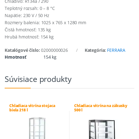
Chladivo: R134a / 290
Teplotný rozsah: 0 – 8 °C
Napätie: 230 V / 50 Hz
Rozmery balenia: 1025 x 765 x 1280 mm
Čistá hmotnosť: 135 kg
Hrubá hmotnosť: 154 kg
Katalógové číslo:
02000000026
Kategória:
FERRARA
Hmotnosť
154 kg
Súvisiace produkty
Chladiaca vitrína stojaca
Chladiaca vitrína na zákusky
biela 218 l
500 l