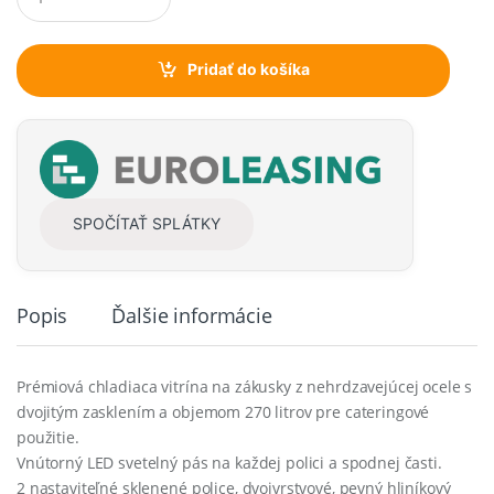
u
a
n
t
Pridať do košíka
i
t
y
SPOČÍTAŤ SPLÁTKY
Popis
Ďalšie informácie
Prémiová chladiaca vitrína na zákusky z nehrdzavejúcej ocele s
dvojitým zasklením a objemom 270 litrov pre cateringové
použitie.
Vnútorný LED svetelný pás na každej polici a spodnej časti.
2 nastaviteľné sklenené police, dvojvrstvové, pevný hliníkový