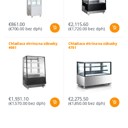
€
861.00
€
2,115.60
(
€
700.00
bez dph)
(
€
1,720.00
bez dph)
Chladiaca vitrína na zákusky
Chladiaca vitrína na zákusky
400 l
470 l
€
1,931.10
€
2,275.50
(
€
1,570.00
bez dph)
(
€
1,850.00
bez dph)