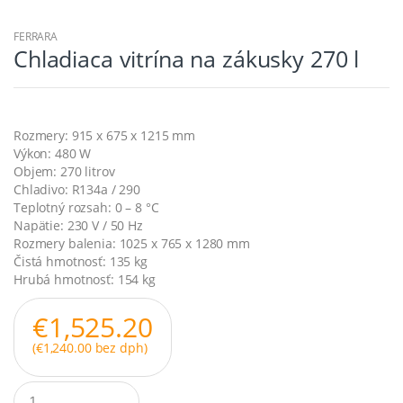
FERRARA
Chladiaca vitrína na zákusky 270 l
Rozmery: 915 x 675 x 1215 mm
Výkon: 480 W
Objem: 270 litrov
Chladivo: R134a / 290
Teplotný rozsah: 0 – 8 °C
Napätie: 230 V / 50 Hz
Rozmery balenia: 1025 x 765 x 1280 mm
Čistá hmotnosť: 135 kg
Hrubá hmotnosť: 154 kg
€
1,525.20
(
€
1,240.00
bez dph)
Q