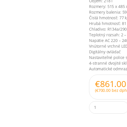
Objem: 218 l
Rozmery: 515 x 485
Rozmery balenia: 5
Čistá hmotnosť: 77 
Hrubá hmotnosť: 81
Chladivo: R134a/290
Teplotný rozsah: 2 –
Napätie AC 220 – 24
Vnútorné vrchné LED
Digitálny ovládač
Nastaviteľné police
4-stranné dvojité sk
Automatické odmraz
€
861.00
(
€
700.00
bez dph
Q
u
a
n
t