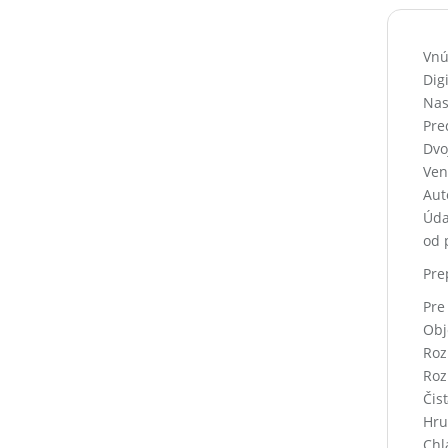
Vnú
Digi
Nas
Pre
Dvo
Ven
Aut
Úda
od 
Pre
Pre
Obj
Roz
Roz
Čis
Hru
Chl