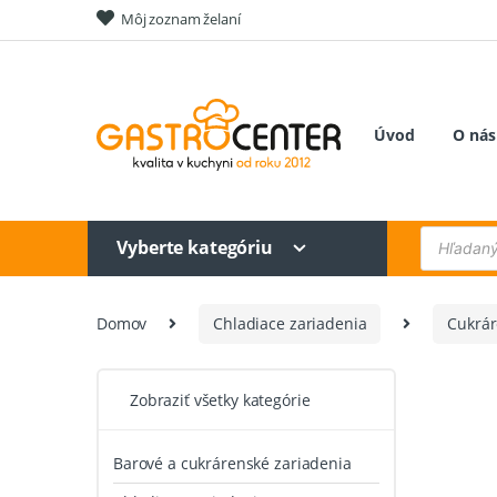
Skip
Skip
Môj zoznam želaní
to
to
navigation
content
Úvod
O nás
Products
Vyberte kategóriu
search
Domov
Chladiace zariadenia
Cukrár
Zobraziť všetky kategórie
Barové a cukrárenské zariadenia