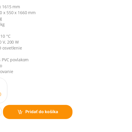
 x 1615 mm
90 x 550 x 1660 mm
kg
 kg
 10 °C
0 V, 200 W
 osvetlenie
 s PVC povlakom
lo
ovanie
)
Pridať do košíka