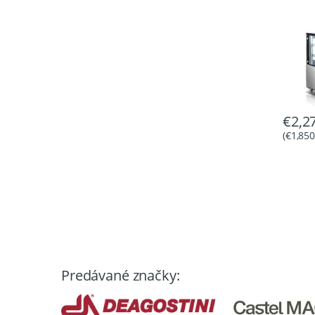
€
2,2
(
€
1,850
Predávané značky: