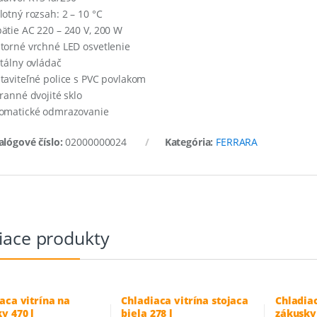
lotný rozsah: 2 – 10 °C
ätie AC 220 – 240 V, 200 W
torné vrchné LED osvetlenie
itálny ovládač
taviteľné police s PVC povlakom
tranné dvojité sklo
omatické odmrazovanie
alógové číslo:
02000000024
Kategória:
FERRARA
iace produkty
aca vitrína na
Chladiaca vitrína stojaca
Chladiac
y 470 l
biela 278 l
zákusky 