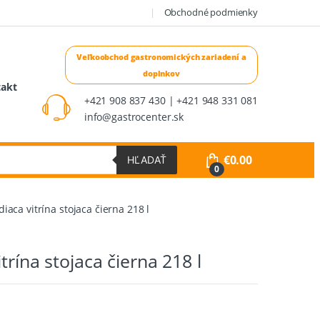
Obchodné podmienky
takt
+421 908 837 430 | +421 948 331 081
info@gastrocenter.sk
€
0.00
HĽADAŤ
0
diaca vitrína stojaca čierna 218 l
trína stojaca čierna 218 l