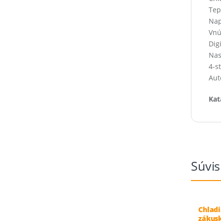
Tep
Nap
Vnú
Dig
Nas
4-s
Aut
Kat
Súvis
Chladi
zákusk