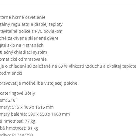
torné horné osvetlenie
tálny regulátor a displej teploty
taviteľné police s PVC povlakom
dné zakrivené sklenené dvere
jité sklo na 4 stranách
tilačný chladiaci systém
omatické odmrazovanie
je o chladení sú založené na 60 % vlhkosti vzduchu a okolitej teplote 2
podmienok!
pravovať je možné iba v stojacej polohe!
 cateringové účely
em: 218 l
mery: 515 x 485 x 1615 mm
mery balenia: 590 x 550 x 1660 mm
tá hmotnosť: 77 kg
bá hmotnosť: 81 kg
adivo: R134a/290