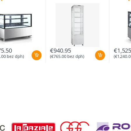
75.50
€
940.95
€
1,525
.00
bez dph)
(
€
765.00
bez dph)
(
€
1,240.0