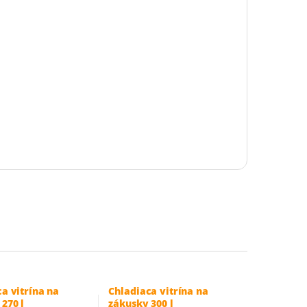
a vitrína na
Chladiaca vitrína na
270 l
zákusky 300 l