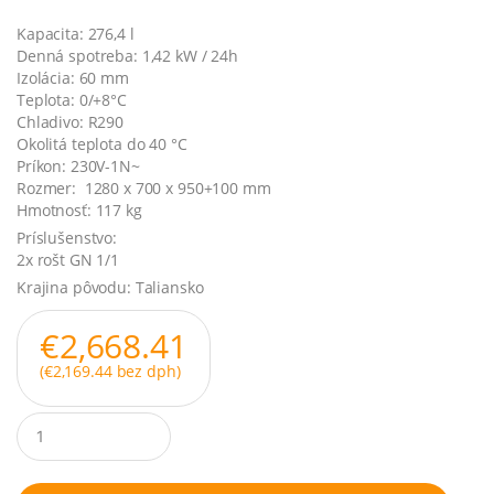
Kapacita: 276,4 l
Denná spotreba: 1,42 kW / 24h
Izolácia: 60 mm
Teplota: 0/+8°C
Chladivo: R290
Okolitá teplota do 40 °C
Príkon: 230V-1N~
Rozmer: 1280 x 700 x 950+100 mm
Hmotnosť: 117 kg
Príslušenstvo:
2x rošt GN 1/1
Krajina pôvodu: Taliansko
€
2,668.41
(
€
2,169.44
bez dph)
Q
u
a
n