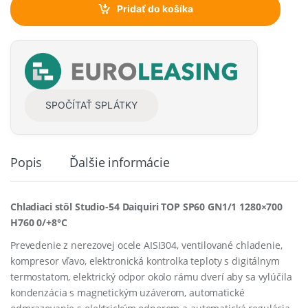
t
Pridať do košíka
i
t
y
SPOČÍTAŤ SPLÁTKY
Popis
Ďalšie informácie
Chladiaci stôl Studio-54 Daiquiri TOP SP60 GN1/1 1280×700
H760 0/+8°C
Prevedenie z nerezovej ocele AISI304, ventilované chladenie,
kompresor vľavo
, e
lektronická
kontrolka teploty
s
digitálnym
termostatom,
e
lektrický
odpor
okolo
rámu
dverí
aby sa vylúčila
kondenzácia
s magnetickým uzáverom, a
utomatické