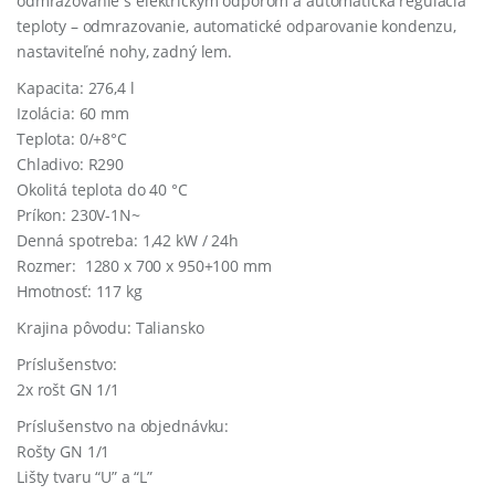
odmrazovanie
s
elektrickým
odporom
a
automatická
regulácia
teploty –
odmrazovanie
, automatické odparovanie kondenzu,
nastaviteľné nohy, zadný lem.
Kapacita: 276,4 l
Izolácia: 60 mm
Teplota: 0/+8°C
Chladivo: R290
Okolitá teplota do 40 °C
Príkon: 230V-1N~
Denná spotreba: 1,42 kW / 24h
Rozmer: 1280 x 700 x 950+100 mm
Hmotnosť: 117 kg
Krajina pôvodu: Taliansko
Príslušenstvo:
2x rošt GN 1/1
Príslušenstvo na objednávku:
Rošty GN 1/1
Lišty tvaru “U” a “L”