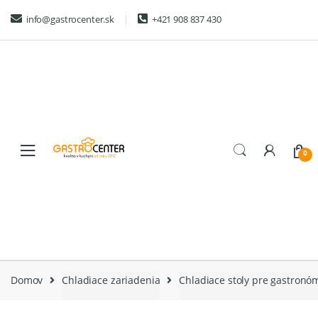
Skip
Skip
info@gastrocenter.sk
+421 908 837 430
to
to
navigation
content
0
Domov
Chladiace zariadenia
Chladiace stoly pre gastronó