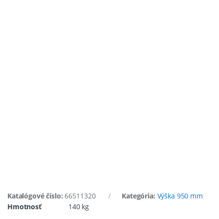
Katalógové číslo:
66511320
Kategória:
Výška 950 mm
Hmotnosť
140 kg