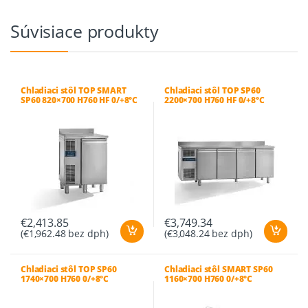
Súvisiace produkty
Chladiaci stôl TOP SMART
Chladiaci stôl TOP SP60
SP60 820×700 H760 HF 0/+8°C
2200×700 H760 HF 0/+8°C
€
2,413.85
€
3,749.34
(
€
1,962.48
bez dph)
(
€
3,048.24
bez dph)
Chladiaci stôl TOP SP60
Chladiaci stôl SMART SP60
1740×700 H760 0/+8°C
1160×700 H760 0/+8°C