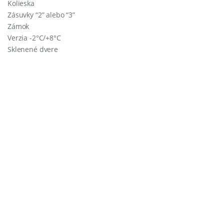
Kolieska
Zásuvky “2” alebo “3”
Zámok
Verzia -2°C/+8°C
Sklenené dvere