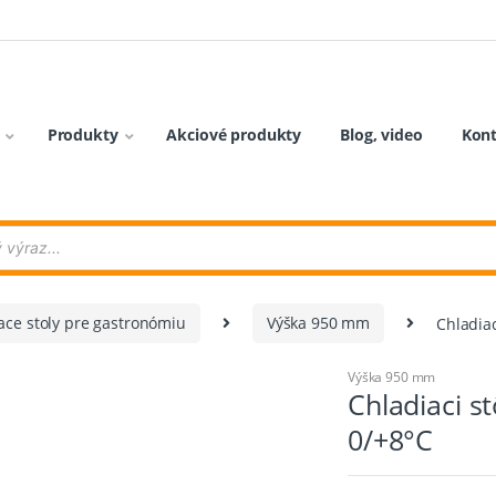
Produkty
Akciové produkty
Blog, video
Kon
ace stoly pre gastronómiu
Výška 950 mm
Chladia
Výška 950 mm
Chladiaci 
0/+8°C