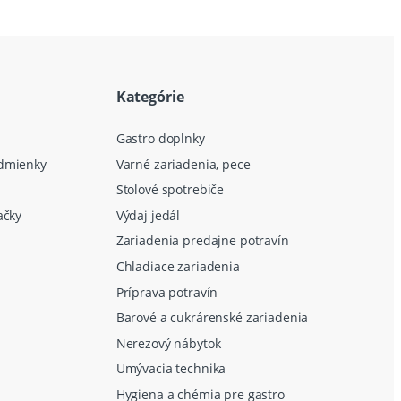
Kategórie
Gastro doplnky
dmienky
Varné zariadenia, pece
Stolové spotrebiče
ačky
Výdaj jedál
Zariadenia predajne potravín
Chladiace zariadenia
Príprava potravín
Barové a cukrárenské zariadenia
Nerezový nábytok
Umývacia technika
Hygiena a chémia pre gastro