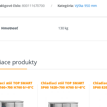
alógové číslo:
800111670700
Kategória:
Výška 950 mm
Hmotnosť
130 kg
iace produkty
aci stôl TOP SMART
Chladiaci stôl TOP SMART
Chladia
160×700 H760 0/+8°C
SP60 1620×700 H760 0/+8°C
SP60 82
0/+8°C