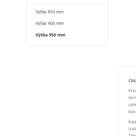
Výška 850 mm
Výška 900 mm
Výška 950 mm
Chl
Pre
ter
odm
kon
Kap
Izo
Tep