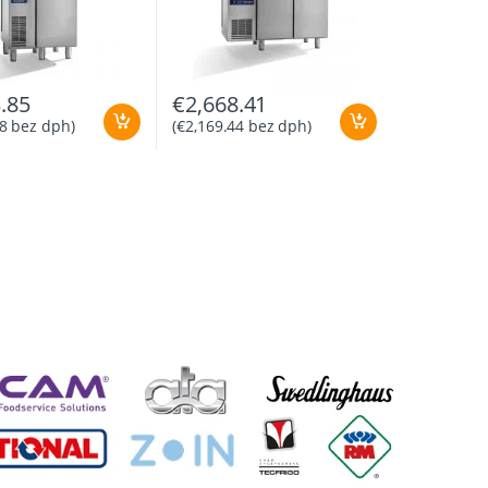
.85
€
2,668.41
8
bez dph)
(
€
2,169.44
bez dph)