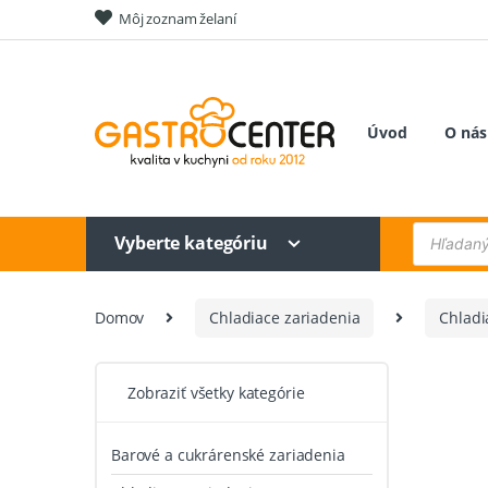
Skip
Skip
Môj zoznam želaní
to
to
navigation
content
Úvod
O nás
Products
Vyberte kategóriu
search
Domov
Chladiace zariadenia
Chladi
Zobraziť všetky kategórie
Barové a cukrárenské zariadenia