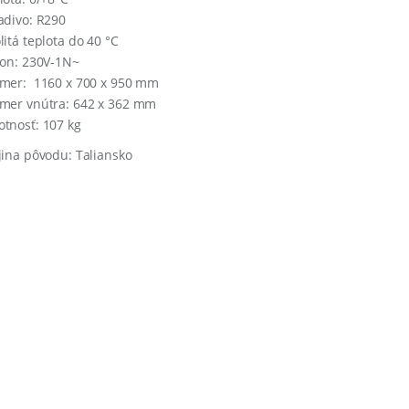
adivo: R290
litá teplota do 40 °C
kon: 230V-1N~
mer: 1160 x 700 x 950 mm
mer vnútra: 642 x 362 mm
tnosť: 107 kg
jina pôvodu: Taliansko