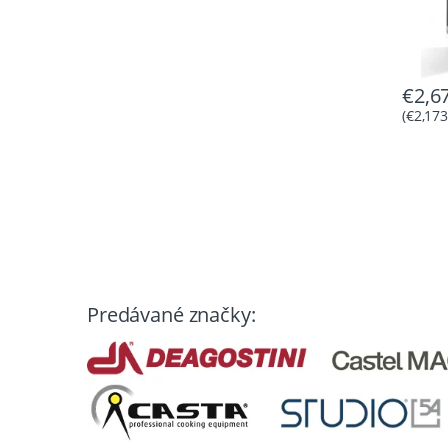
€
2,6
(
€
2,173
Predávané značky: