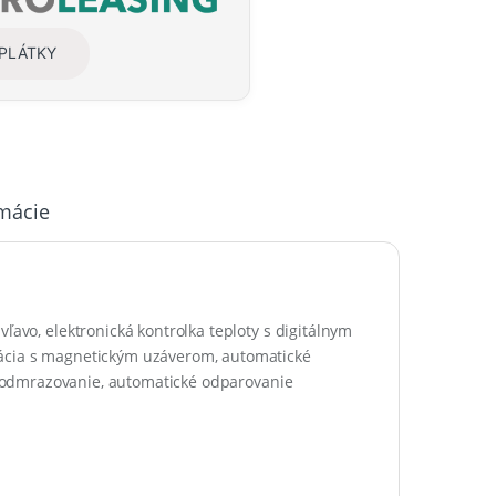
SPLÁTKY
rmácie
 vľavo
, e
lektronická
kontrolka teploty
s
digitálnym
ácia
s magnetickým uzáverom, a
utomatické
odmrazovanie
, automatické odparovanie