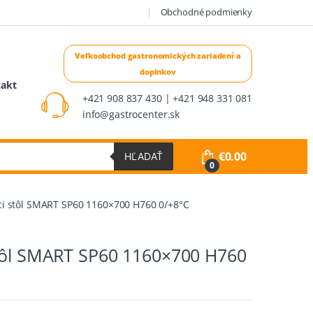
Obchodné podmienky
takt
+421 908 837 430 | +421 948 331 081
info@gastrocenter.sk
€
0.00
HĽADAŤ
0
ci stôl SMART SP60 1160×700 H760 0/+8°C
stôl SMART SP60 1160×700 H760