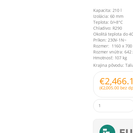
Kapacita: 210 l
Izolácia: 60 mm
Teplota: 0/+8°C
Chladivo: R290
Okolitá teplota do 4
Príkon: 230V-1N~
Rozmer: 1160 x 700
Rozmer vnútra: 642
Hmotnosť: 107 kg
Krajina pôvodu: Tal
€
2,466.
(
€
2,005.00
bez dp
Q
u
a
n
t
i