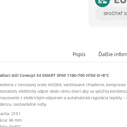
t
y
SPOČÍTAŤ 
Popis
Ďalšie info
adiaci stôl Conecpt 54 SMART SP60 1160×700 H760 0/+8°C
vedenie z nerezovej ocele AISI304, ventilované chladenie, kompresor
mostatom,
e
lektrický
odpor
okolo
rámu
dverí
aby sa vylúčila kondenz
razovanie
s
elektrickým
odporom
a
automatická
regulácia
teploty –
denzu, nastaviteľné nohy.
acita: 210 l
lácia: 60 mm
lota: 0/+8°C