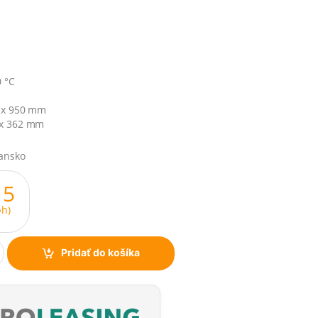
0 °C
 x 950 mm
 x 362 mm
iansko
15
h)
Pridať do košíka