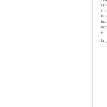
Chl
Oko
Prí
Roz
Roz
Hmo
Kra