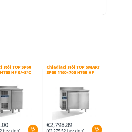
i stôl TOP SP60
Chladiaci stôl TOP SMART
 H760 HF 0/+8°C
SP60 1160×700 H760 HF
0/+8°C
.00
€
2,798.89
2
bez dph)
(
€
2,275.52
bez dph)