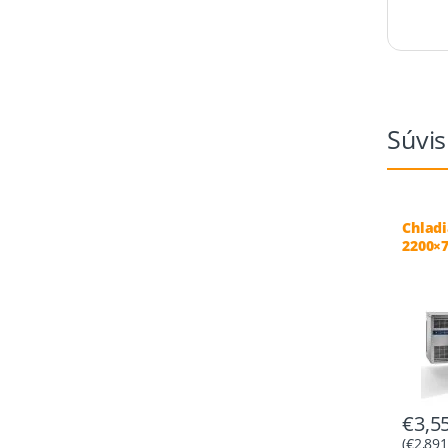
Súvis
Chladi
2200×7
€
3,5
(
€
2,891