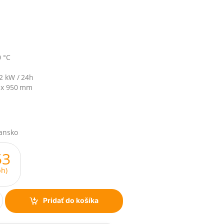
0 °C
2 kW / 24h
 x 950 mm
iansko
53
h)
Pridať do košíka