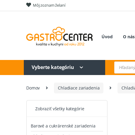
Skip
Skip
Môj zoznam želaní
to
to
navigation
content
Úvod
O nás
Products
Vyberte kategóriu
search
Domov
Chladiace zariadenia
Chladi
Zobraziť všetky kategórie
Barové a cukrárenské zariadenia