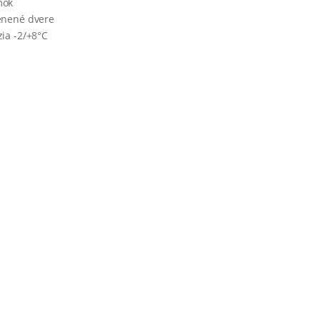
mok
enené dvere
zia -2/+8°C