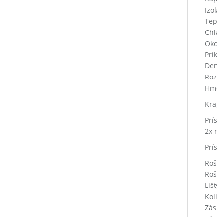
Izo
Tep
Chl
Oko
Prí
Den
Roz
Hmo
Kra
Prí
2x 
Prí
Roš
Roš
Lišt
Kol
Zás