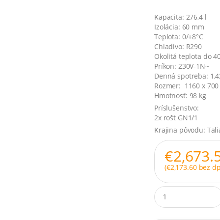
Kapacita: 276,4 l
Izolácia: 60 mm
Teplota: 0/+8°C
Chladivo: R290
Okolitá teplota do 4
Príkon: 230V-1N~
Denná spotreba: 1,4
Rozmer: 1160 x 700
Hmotnosť: 98 kg
Príslušenstvo:
2x rošt GN1/1
Krajina pôvodu: Tal
€
2,673.
(
€
2,173.60
bez dp
Q
u
a
n