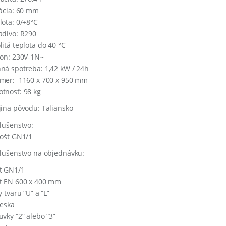
lácia: 60 mm
lota: 0/+8°C
adivo: R290
litá teplota do 40 °C
kon: 230V-1N~
ná spotreba: 1,42 kW / 24h
mer: 1160 x 700 x 950 mm
tnosť: 98 kg
jina pôvodu: Taliansko
slušenstvo:
rošt GN1/1
slušenstvo na objednávku:
t GN1/1
t EN 600 x 400 mm
y tvaru “U” a “L”
ieska
uvky “2” alebo “3”