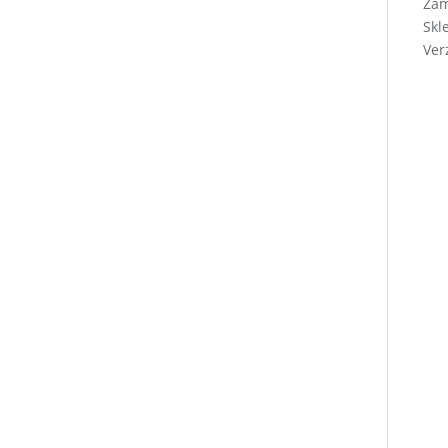
Zá
Skl
Ver