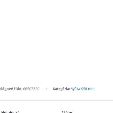
alógové číslo:
66507320
Kategória:
Výška 950 mm
Hmotnosť
130 kg