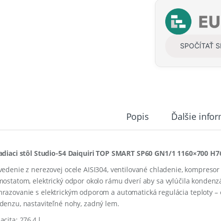
t
i
t
y
SPOČÍTAŤ 
Popis
Ďalšie info
adiaci stôl Studio-54 Daiquiri TOP SMART SP60 GN1/1 1160×700 H7
vedenie z nerezovej ocele AISI304, ventilované chladenie, kompresor
mostatom,
e
lektrický
odpor
okolo
rámu
dverí
aby sa vylúčila kondenz
razovanie
s
elektrickým
odporom
a
automatická
regulácia
teploty –
denzu, nastaviteľné nohy, zadný lem.
acita: 276,4 l