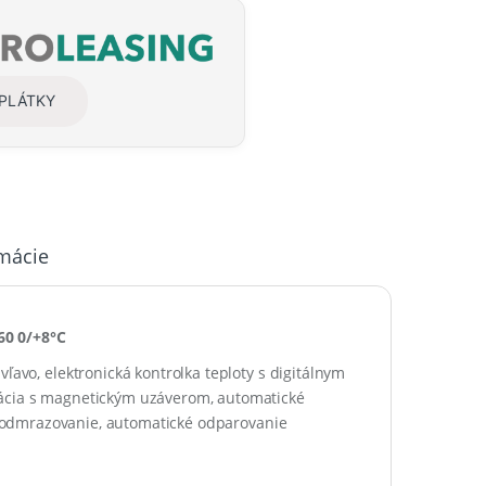
SPLÁTKY
rmácie
60 0/+8°C
 vľavo
, e
lektronická
kontrolka teploty
s
digitálnym
ácia
s magnetickým uzáverom, a
utomatické
odmrazovanie
, automatické odparovanie