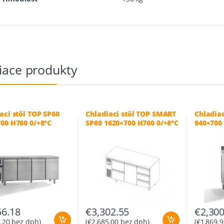
iace produkty
aci stôl TOP SP60
Chladiaci stôl TOP SMART
Chladiac
00 H760 0/+8°C
SP60 1620×700 H760 0/+8°C
940×700
56.18
€
3,302.55
€
2,300
.20
bez dph)
(
€
2,685.00
bez dph)
(
€
1,869.9