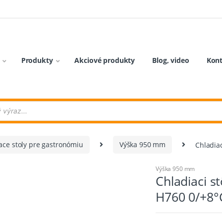
Produkty
Akciové produkty
Blog, video
Kon
ace stoly pre gastronómiu
Výška 950 mm
Chladia
Výška 950 mm
Chladiaci 
H760 0/+8°