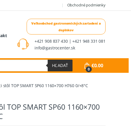
Obchodné podmienky
takt
+421 908 837 430 | +421 948 331 081
info@gastrocenter.sk
€
0.00
HĽADAŤ
0
ci stôl TOP SMART SP60 1160×700 H760 0/+8°C
stôl TOP SMART SP60 1160×700
C