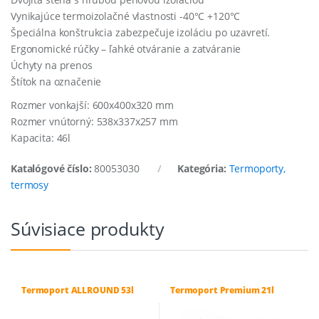
Vynikajúce termoizolačné vlastnosti -40°C +120°C
Špeciálna konštrukcia zabezpečuje izoláciu po uzavretí.
Ergonomické rúčky – ľahké otváranie a zatváranie
Úchyty na prenos
Štítok na označenie
Rozmer vonkajší: 600x400x320 mm
Rozmer vnútorný: 538x337x257 mm
Kapacita: 46l
Katalógové číslo:
80053030
Kategória:
Termoporty,
termosy
Súvisiace produkty
Termoport ALLROUND 53l
Termoport Premium 21l