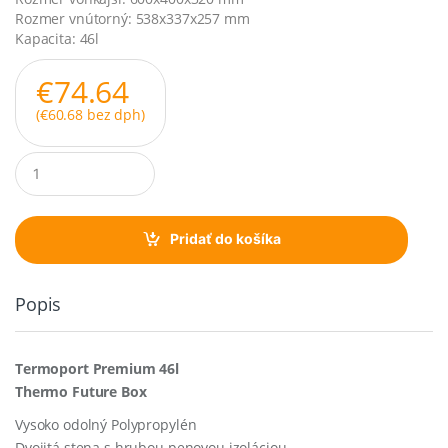
Rozmer vnútorný: 538x337x257 mm
Kapacita: 46l
€
74.64
(
€
60.68
bez dph)
Q
u
a
n
t
Pridať do košíka
i
t
y
Popis
Termoport
Premium 46l
Thermo Future Box
Vysoko odolný Polypropylén
Dvojitá stena s hrubou penovou izoláciou