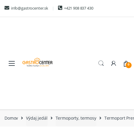
Skip
Skip
info@gastrocenter.sk
+421 908 837 430
to
to
navigation
content
0
Domov
Výdaj jedál
Termoporty, termosy
Termoport Pre