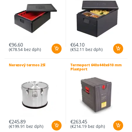
€
96.60
€
64.10
(
€
78.54
bez dph)
(
€
52.11
bez dph)
Nerezový termos 25l
Termoport 640x440x610 mm
Plastport
€
245.89
€
263.45
(
€
199.91
bez dph)
(
€
214.19
bez dph)