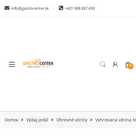
Skip
Skip
info@gastrocenter.sk
+421 908 837 430
to
to
navigation
content
0
Domov
Výdaj jedál
Ohrevné vitríny
Vyhrievaná vitrína 