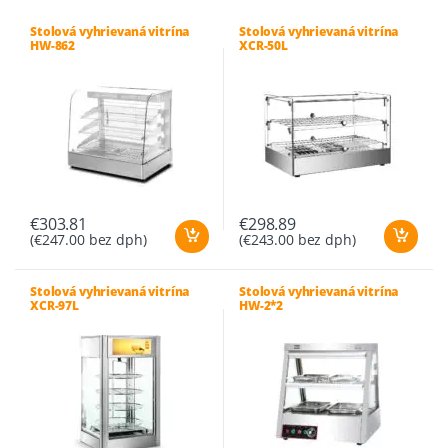
Stolová vyhrievaná vitrína
Stolová vyhrievaná vitrína
HW-862
XCR-50L
€
303.81
€
298.89
(
€
247.00
bez dph)
(
€
243.00
bez dph)
Stolová vyhrievaná vitrína
Stolová vyhrievaná vitrína
XCR-97L
HW-2*2