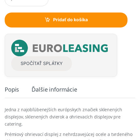
u
a
n
t
Pridať do košíka
i
t
y
SPOČÍTAŤ SPLÁTKY
Popis
Ďalšie informácie
Jedna z najobľúbenejších európskych značiek sklenených
displejov, sklenených dvierok a ohrievacích displejov pre
catering.
Prémiový ohrievací displej z nehrdzavejúcej ocele a tvrdeného