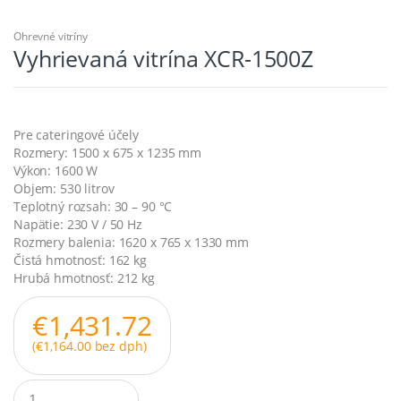
Ohrevné vitríny
Vyhrievaná vitrína XCR-1500Z
Pre cateringové účely
Rozmery: 1500 x 675 x 1235 mm
Výkon: 1600 W
Objem: 530 litrov
Teplotný rozsah: 30 – 90 °C
Napätie: 230 V / 50 Hz
Rozmery balenia: 1620 x 765 x 1330 mm
Čistá hmotnosť: 162 kg
Hrubá hmotnosť: 212 kg
€
1,431.72
(
€
1,164.00
bez dph)
Q