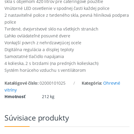
skla s objemom 420 litrov pre cateringové použitie
Vnútorné LED osvetlenie v spodnej časti každej police
2 nastaviteľné police z tvrdeného skla, pevná hliníková podpera
police
Tvrdené, dvojvrstvové sklo na všetkých stranách
Ľahko ovládateľné posuvné dvere
Vonkajší povrch z nehrdzavejúcej ocele
Digitálna regulácia a displej teploty
Samostatné tlačidlo napájania
4 kolieska, 2 s brzdami (na predných kolieskach)
Systém horúceho vzduchu s ventilátorom
Katalógové číslo:
02000101025
Kategória:
Ohrevné
vitríny
Hmotnosť
212 kg
Súvisiace produkty