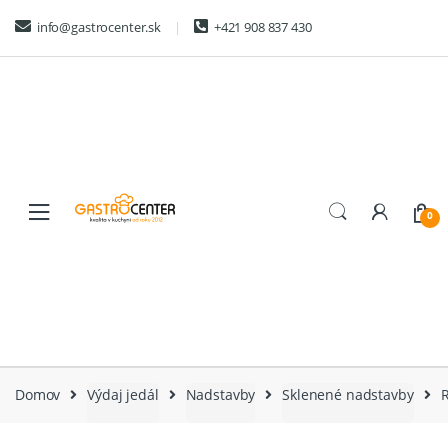
Skip
Skip
info@gastrocenter.sk
+421 908 837 430
to
to
navigation
content
0
Domov
Výdaj jedál
Nadstavby
Sklenené nadstavby
R