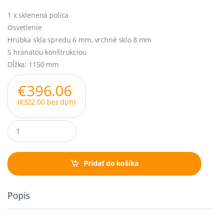
1 x sklenená polica
Osvetlenie
Hrúbka skla spredu 6 mm, vrchné sklo 8 mm
S hranatou konštrukciou
Dĺžka: 1150 mm
€
396.06
(
€
322.00
bez dph)
Q
u
a
n
t
Pridať do košíka
i
t
y
Popis