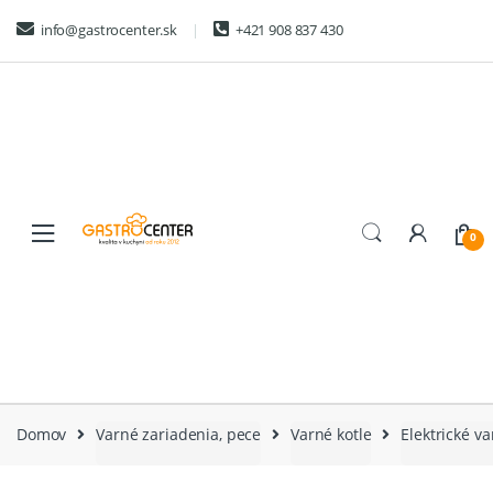
Skip
Skip
info@gastrocenter.sk
+421 908 837 430
to
to
navigation
content
0
Domov
Varné zariadenia, pece
Varné kotle
Elektrické va