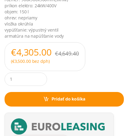
príkon elektro: 24kW/400V
objem: 150 l
ohrev: nepriamy
vložka okrúhla
vypúšťanie: výpustný ventil
armatúra na napúšťanie vody
€
4,305.00
€
4,649.40
(
€
3,500.00
bez dph)
Q
u
a
n
t
Pridať do košíka
i
t
y