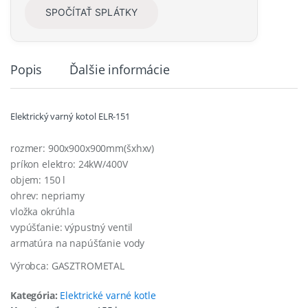
SPOČÍTAŤ SPLÁTKY
Popis
Ďalšie informácie
Elektrický varný kotol ELR-151
rozmer: 900x900x900mm(šxhxv)
príkon elektro: 24kW/400V
objem: 150 l
ohrev: nepriamy
vložka okrúhla
vypúšťanie: výpustný ventil
armatúra na napúšťanie vody
Výrobca: GASZTROMETAL
Kategória:
Elektrické varné kotle