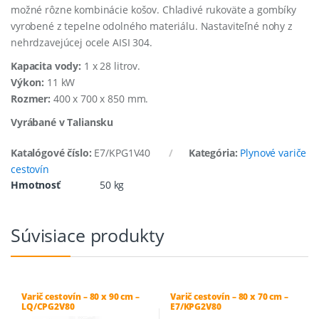
možné rôzne kombinácie košov. Chladivé rukoväte a gombíky
vyrobené z tepelne odolného materiálu. Nastaviteľné nohy z
nehrdzavejúcej ocele AISI 304.
Kapacita vody:
1 x 28 litrov.
Výkon:
11 kW
Rozmer:
400 x 700 x 850 mm.
Vyrábané v Taliansku
Katalógové číslo:
E7/KPG1V40
Kategória:
Plynové variče
cestovín
Hmotnosť
50 kg
Súvisiace produkty
Varič cestovín – 80 x 90 cm –
Varič cestovín – 80 x 70 cm –
LQ/CPG2V80
E7/KPG2V80