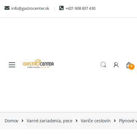
Skip
Skip
info@gastrocenter.sk
+421 908 837 430
to
to
navigation
content
0
Domov
Varné zariadenia, pece
Variče cestovín
Plynové v