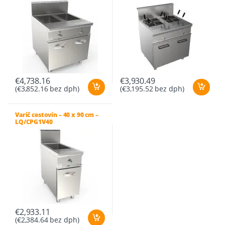
€
4,738.16
€
3,930.49
(
€
3,852.16
bez dph)
(
€
3,195.52
bez dph)
Varič cestovín – 40 x 90 cm –
LQ/CPG1V40
€
2,933.11
(
€
2,384.64
bez dph)