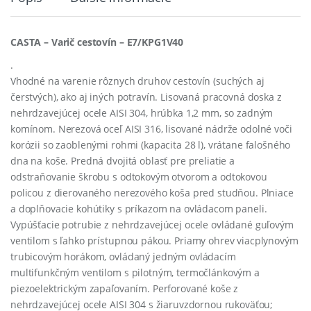
CASTA – Varič cestovín – E7/KPG1V40
.
Vhodné na varenie rôznych druhov cestovín (suchých aj
čerstvých), ako aj iných potravín. Lisovaná pracovná doska z
nehrdzavejúcej ocele AISI 304, hrúbka 1,2 mm, so zadným
komínom. Nerezová oceľ AISI 316, lisované nádrže odolné voči
korózii so zaoblenými rohmi (kapacita 28 l), vrátane falošného
dna na koše. Predná dvojitá oblasť pre preliatie a
odstraňovanie škrobu s odtokovým otvorom a odtokovou
policou z dierovaného nerezového koša pred studňou. Plniace
a doplňovacie kohútiky s príkazom na ovládacom paneli.
Vypúšťacie potrubie z nehrdzavejúcej ocele ovládané guľovým
ventilom s ľahko prístupnou pákou. Priamy ohrev viacplynovým
trubicovým horákom, ovládaný jedným ovládacím
multifunkčným ventilom s pilotným, termočlánkovým a
piezoelektrickým zapaľovaním. Perforované koše z
nehrdzavejúcej ocele AISI 304 s žiaruvzdornou rukoväťou;