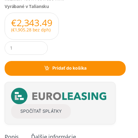
Vyrábané v Taliansku
€
2,343.49
(
€
1,905.28
bez dph)
Q
u
a
n
t
Pridať do košíka
i
t
y
SPOČÍTAŤ SPLÁTKY
Popis
Ďalšie informácie