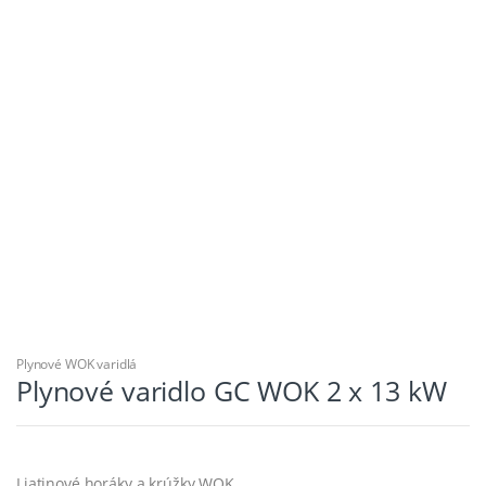
Plynové WOK varidlá
Plynové varidlo GC WOK 2 x 13 kW
Liatinové horáky a krúžky WOK