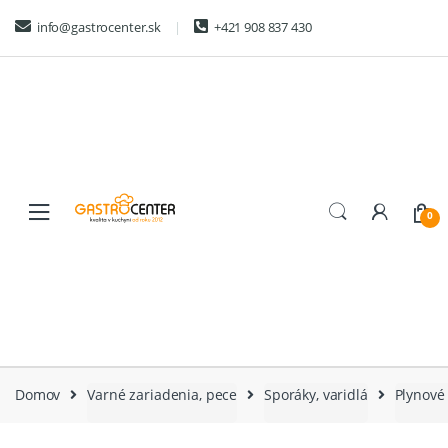
Skip
Skip
info@gastrocenter.sk
+421 908 837 430
to
to
navigation
content
0
Domov
Varné zariadenia, pece
Sporáky, varidlá
Plynové