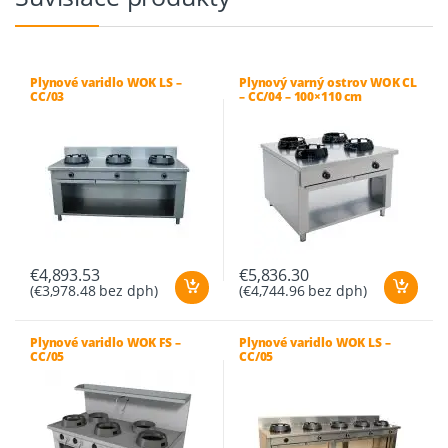
Plynové varidlo WOK LS –
Plynový varný ostrov WOK CL
CC/03
– CC/04 – 100×110 cm
€
4,893.53
€
5,836.30
(
€
3,978.48
bez dph)
(
€
4,744.96
bez dph)
Plynové varidlo WOK FS –
Plynové varidlo WOK LS –
CC/05
CC/05