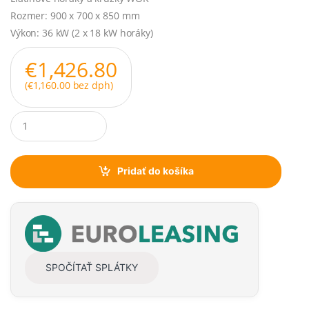
Rozmer: 900 x 700 x 850 mm
Výkon: 36 kW (2 x 18 kW horáky)
€
1,426.80
(
€
1,160.00
bez dph)
Q
u
a
n
t
Pridať do košíka
i
t
y
SPOČÍTAŤ SPLÁTKY