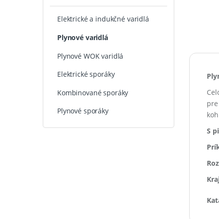
Elektrické a indukčné varidlá
Plynové varidlá
Plynové WOK varidlá
Elektrické sporáky
Ply
Cel
Kombinované sporáky
pre
Plynové sporáky
koh
S p
Prí
Roz
Kra
Kat