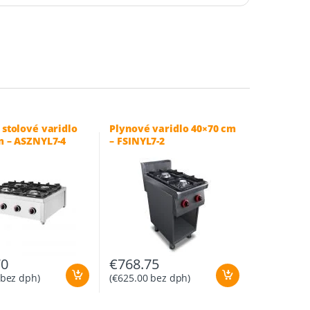
 stolové varidlo
Plynové varidlo 40×70 cm
m – ASZNYL7-4
– FSINYL7-2
70
€
768.75
bez dph)
(
€
625.00
bez dph)