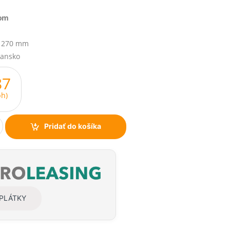
ňom
x 270 mm
iansko
87
h)
Pridať do košíka
SPLÁTKY