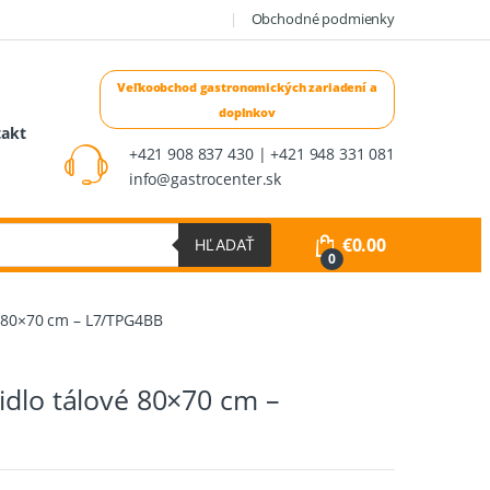
Obchodné podmienky
takt
+421 908 837 430 | +421 948 331 081
info@gastrocenter.sk
€
0.00
HĽADAŤ
0
é 80×70 cm – L7/TPG4BB
idlo tálové 80×70 cm –