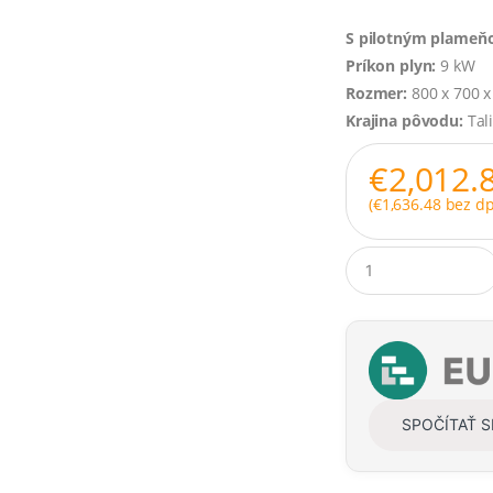
S pilotným plame
Príkon plyn:
9 kW
Rozmer:
800 x 700 
Krajina pôvodu:
Tal
€
2,012.
(
€
1,636.48
bez dp
Q
u
a
n
t
i
t
y
SPOČÍTAŤ 