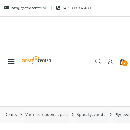
Skip
Skip
info@gastrocenter.sk
+421 908 837 430
to
to
navigation
content
0
Domov
Varné zariadenia, pece
Sporáky, varidlá
Plynové 