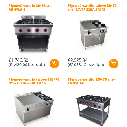
Plynové varidlo 80×90 cm –
Plynové varidlo tálové 80×70
FSINYL9-4
cm – L7/TPG2BA.1M1G
€
1,746.60
€
2,525.34
(
€
1,420.00
bez dph)
(
€
2,053.12
bez dph)
Plynové varidlo tálové 120×70
Plynové varidlo 120×70 cm –
cm – L7/TPG6BA.1M1G
LÁNYL7-6