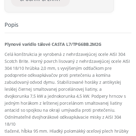
Popis
Plynové varidlo tálové CASTA L7/TPG6BB.2M2G
Celá konštrukcia je vyrobená z nehrdzavejúcej ocele AISI 304
Scotch Brite. Horný povrch lisovaný z nehrdzavejúcej ocele AISI
304 18/10 hrúbka 2,0 mm, s vyvýšeným odtlačkom pre
podopretie odkvapkávačov proti pretečeniu a komína
zabudovaný odvod dymu. Stabilizované horáky z antikyslej
lesklej čiernej smaltovanej porcelánovej liatiny, a
dvojkorunka 7,5 kW a jednokorunka 4,5 kW. Podpery hrncov s
jedným horákom z leštenej porcelánom smaltovanej liatiny
antacid so spojkou na okraji umývadla proti pretečeniu.
Odnímateľné dvojhorákové odkvapkávacie misky z AISI 304
18/10
tlačené, hĺbka 95 mm. Hladký polomäkký oceľový plech hrúbky