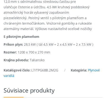
12,0 mm s odnímateľnou stredovou časťou pre
uľahčuje čistenie a údržbu. 4,5 kW kruhový poddoskový
atmosférický horák vybavený zapaľovaním
piezoelektrický. Poistný ventil s pilotným plameňom a
chráneným termočlánkom. Vnútorné gombíky a rukoväte
atermálny materiál. Výškovo nastaviteľné oceľové nožičky
S pilotným plameňom
Príkon plyn:
28,5 kW ( tál 4,5 kW + 2 x 4,5 kW + 2 x 7,5 kW )
Rozmer:
1200 x 700 x 270 mm
Krajina pôvodu:
Taliansko
Katalógové číslo:
L7/TPG6BB.2M2G
Kategória:
Plynové
varidlá
Súvisiace produkty