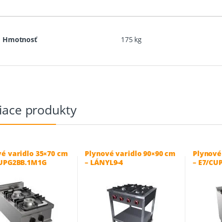
Hmotnosť
175 kg
iace produkty
é varidlo 35×70 cm
Plynové varidlo 90×90 cm
Plynové
CUPG2BB.1M1G
– LÁNYL9-4
– E7/CU