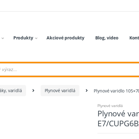
Produkty
Akciové produkty
Blog, video
Kon
ky, varidlá
Plynové varidlá
Plynové varidlo 105×
Plynové varidlá
Plynové var
E7/CUPG6