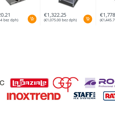
20.21
€
1,322.25
€
1,778
44
bez dph)
(
€
1,075.00
bez dph)
(
€
1,445.7