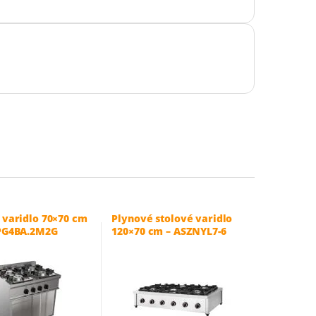
 varidlo 70×70 cm
Plynové stolové varidlo
PG4BA.2M2G
120×70 cm – ASZNYL7-6