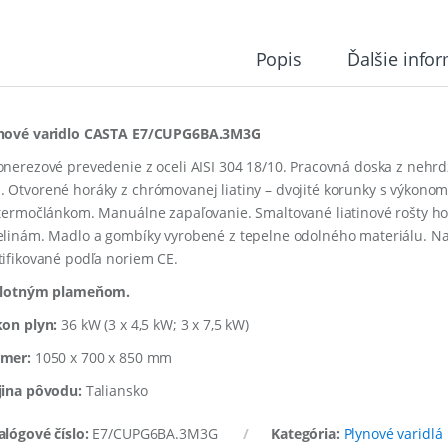
Popis
Ďalšie info
nové varidlo CASTA E7/CUPG6BA.3M3G
onerezové prevedenie z oceli AISI 304 18/10. Pracovná doska z nehrdz
 Otvorené horáky z chrómovanej liatiny – dvojité korunky s výkono
 termočlánkom. Manuálne zapaľovanie. Smaltované liatinové rošty h
elinám. Madlo a gombíky vyrobené z tepelne odolného materiálu. Nas
tifikované podľa noriem CE.
ilotným plameňom.
kon plyn:
36 kW (3 x 4,5 kW; 3 x 7,5 kW)
mer:
1050 x 700 x 850 mm
jina pôvodu:
Taliansko
alógové číslo:
E7/CUPG6BA.3M3G
Kategória:
Plynové varidlá