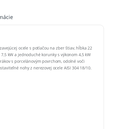
rmácie
avejúcej ocele s potlačou na zber štiav, hĺbka 22
m 7,5 kW a jednoduché korunky s výkonom 4,5 kW
orákov s porcelánovým povrchom, odolné voči
taviteľné nohy z nerezovej ocele AISI 304 18/10.