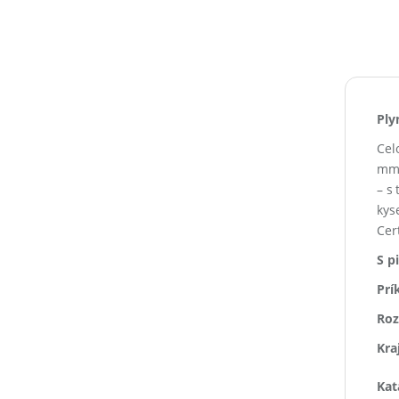
Ply
Cel
mm.
– s
kys
Cer
S p
Prí
Roz
Kra
Kat