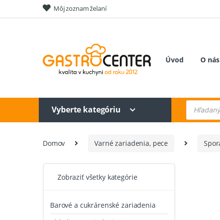
Skip
Skip
Môj zoznam želaní
to
to
navigation
content
Úvod
O nás
Products
Vyberte kategóriu
search
Domov
Varné zariadenia, pece
Sporá
Zobraziť všetky kategórie
Barové a cukrárenské zariadenia