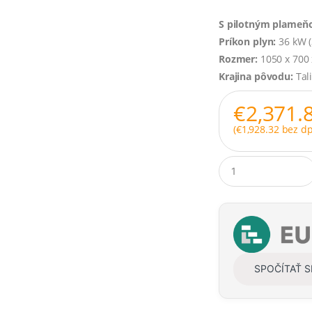
S pilotným plameň
Príkon plyn:
36 kW (3
Rozmer:
1050 x 700
Krajina pôvodu:
Tal
€
2,371.
(
€
1,928.32
bez dp
Q
u
a
n
t
i
t
y
SPOČÍTAŤ 