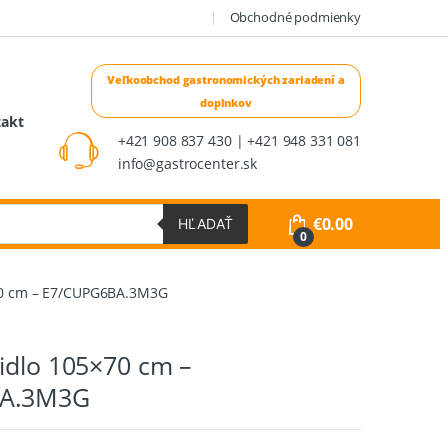
Obchodné podmienky
takt
+421 908 837 430 | +421 948 331 081
info@gastrocenter.sk
€
0.00
HĽADAŤ
0
70 cm – E7/CUPG6BA.3M3G
idlo 105×70 cm –
BA.3M3G