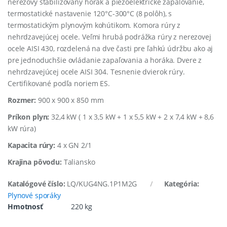
nerezový stabilizovaný horák a piezoelektrické zapaľovanie,
termostatické nastavenie 120°C-300°C (8 polôh), s
termostatickým plynovým kohútikom. Komora rúry z
nehrdzavejúcej ocele. Veľmi hrubá podrážka rúry z nerezovej
ocele AISI 430, rozdelená na dve časti pre ľahkú údržbu ako aj
pre jednoduchšie ovládanie zapaľovania a horáka. Dvere z
nehrdzavejúcej ocele AISI 304. Tesnenie dvierok rúry.
Certifikované podľa noriem ES.
Rozmer:
900 x 900 x 850 mm
Príkon plyn:
32,4 kW ( 1 x 3,5 kW + 1 x 5,5 kW + 2 x 7,4 kW + 8,6
kW rúra)
Kapacita rúry:
4 x GN 2/1
Krajina pôvodu:
Taliansko
Katalógové číslo:
LQ/KUG4NG.1P1M2G
Kategória:
Plynové sporáky
Hmotnosť
220 kg