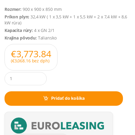
Rozmer:
900 x 900 x 850 mm
Príkon plyn:
32,4 kW ( 1 x 3,5 kW + 1 x 5,5 kW + 2 x 7,4 kW + 8,6
kW rúra)
Kapacita rúry:
4 x GN 2/1
Krajina pôvodu:
Taliansko
€
3,773.84
(
€
3,068.16
bez dph)
Q
u
a
n
t
Pridať do košíka
i
t
y