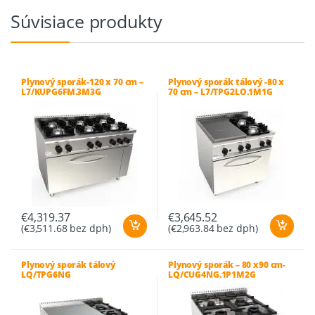
Súvisiace produkty
Plynový sporák-120 x 70 cm –
Plynový sporák tálový -80 x
L7/KUPG6FM.3M3G
70 cm – L7/TPG2LO.1M1G
€
4,319.37
€
3,645.52
(
€
3,511.68
bez dph)
(
€
2,963.84
bez dph)
Plynový sporák tálový
Plynový sporák – 80 x90 cm-
LQ/TPG6NG
LQ/CUG4NG.1P1M2G