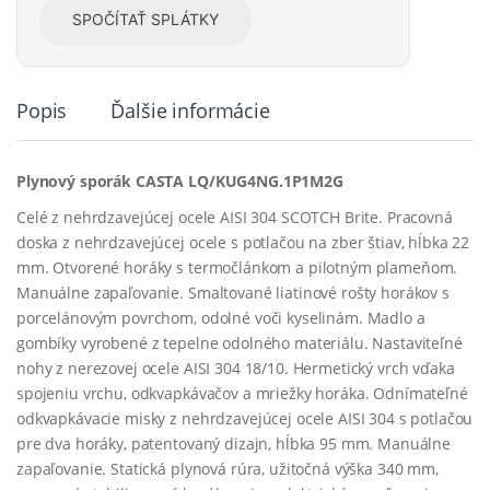
SPOČÍTAŤ SPLÁTKY
Popis
Ďalšie informácie
Plynový sporák CASTA LQ/KUG4NG.1P1M2G
Celé z nehrdzavejúcej ocele AISI 304 SCOTCH Brite. Pracovná
doska z nehrdzavejúcej ocele s potlačou na zber štiav, hĺbka 22
mm. Otvorené horáky s termočlánkom a pilotným plameňom.
Manuálne zapaľovanie. Smaltované liatinové rošty horákov s
porcelánovým povrchom, odolné voči kyselinám. Madlo a
gombíky vyrobené z tepelne odolného materiálu. Nastaviteľné
nohy z nerezovej ocele AISI 304 18/10. Hermetický vrch vďaka
spojeniu vrchu, odkvapkávačov a mriežky horáka. Odnímateľné
odkvapkávacie misky z nehrdzavejúcej ocele AISI 304 s potlačou
pre dva horáky, patentovaný dizajn, hĺbka 95 mm. Manuálne
zapaľovanie. Statická plynová rúra, užitočná výška 340 mm,