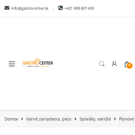
Skip
Skip
info@gastrocenter.sk
+421 908 837 430
to
to
navigation
content
0
Domov
Varné zariadenia, pece
Sporáky, varidlá
Plynové