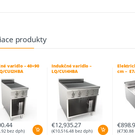
iace produkty
né varidlo – 40×90
Indukčné varidlo –
Elektri
LQ/CUI2HBA
LQ/CUI4HBA
cm – E7
00.44
€
12,935.27
€
898.
.92
bez dph)
(
€
10,516.48
bez dph)
(
€
730.88