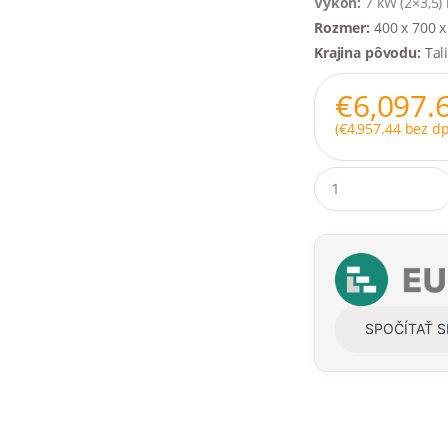
Výkon:
7 kW (2×3,5)
Rozmer:
400 x 700 
Krajina pôvodu:
Tal
€
6,097.
(
€
4,957.44
bez dp
Q
u
a
n
t
i
t
y
SPOČÍTAŤ 