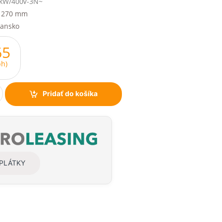
 kW/400V-3N~
x 270 mm
iansko
65
h)
Pridať do košíka
SPLÁTKY