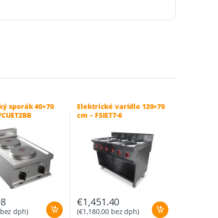
cký sporák 40×70
Elektrické varidlo 120×70
/CUET2BB
cm – FSIET7-6
98
€
1,451.40
bez dph)
(
€
1,180.00
bez dph)