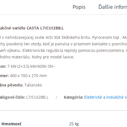
Popis
Ďalšie info
ukčné varidlo CASTA L7/CUI2BB.L
é z nehrdzavejúcej ocele AISI 304 škótskeho britu. Pyroceram top . M
chy povolený len vtedy, keď je panvica v priamom kontakte s povrch
veň výkonu. Elektronická regulácia teploty pomocou potenciometra. 
lného materiálu. Nohy pre model lavice.
on:
7 kW (2×3,5) kW/400V-3N~
mer:
400 x 700 x 270 mm
jina pôvodu:
Taliansko
alógové číslo:
L7/CUI2BB.L
Kategória:
Elektrické a indukčné v
Hmotnosť
25 kg