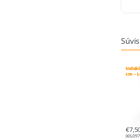
Súvis
Indukč
cm – 
€
7,5
(
€
6,097