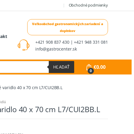
Obchodné podmienky
takt
+421 908 837 430 | +421 948 331 081
info@gastrocenter.sk
€
0.00
HĽADAŤ
0
 varidlo 40 x 70 cm L7/CUI2BB.L
idlá
ridlo 40 x 70 cm L7/CUI2BB.L