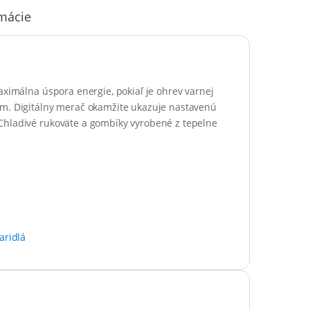
rmácie
aximálna úspora energie, pokiaľ je ohrev varnej
om. Digitálny merač okamžite ukazuje nastavenú
Chladivé rukoväte a gombíky vyrobené z tepelne
aridlá