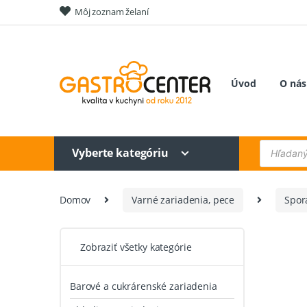
Skip
Skip
Môj zoznam želaní
to
to
navigation
content
Úvod
O nás
Products
Vyberte kategóriu
search
Domov
Varné zariadenia, pece
Sporá
Zobraziť všetky kategórie
Barové a cukrárenské zariadenia