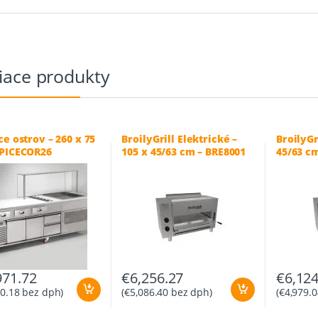
iace produkty
ce ostrov – 260 x 75
BroilyGrill Elektrické –
BroilyGr
TPICECOR26
105 x 45/63 cm – BRE8001
45/63 c
971.72
€
6,256.27
€
6,124
50.18
bez dph)
(
€
5,086.40
bez dph)
(
€
4,979.0