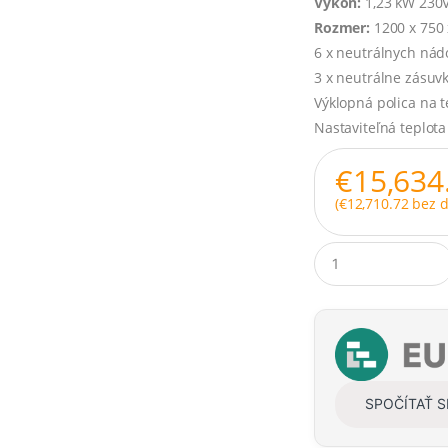
Výkon:
1,23 kW 230
Rozmer:
1200 x 750
6 x neutrálnych nád
3 x neutrálne zásuv
Výklopná polica na 
Nastaviteľná teplota
€
15,634
(
€
12,710.72
bez d
Q
u
a
n
t
i
t
y
SPOČÍTAŤ 