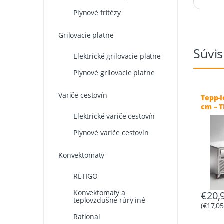
Plynové fritézy
Grilovacie platne
Súvis
Elektrické grilovacie platne
Plynové grilovacie platne
Variče cestovín
Tepp-I
cm – 
Elektrické variče cestovín
Plynové variče cestovín
Konvektomaty
RETIGO
Konvektomaty a
€
20,
teplovzdušné rúry iné
(
€
17,0
Rational