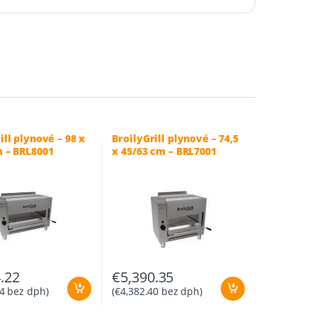
ill plynové – 98 x
BroilyGrill plynové – 74,5
m – BRL8001
x 45/63 cm – BRL7001
.22
€
5,390.35
4
bez dph)
(
€
4,382.40
bez dph)