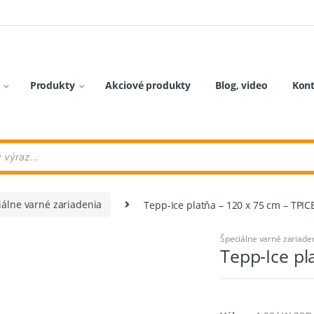
Produkty
Akciové produkty
Blog, video
Kon
iálne varné zariadenia
Tepp-Ice platňa – 120 x 75 cm – TPI
Špeciálne varné zariade
Tepp-Ice pl