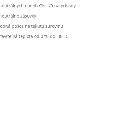
 neutrálnych nádob GN 1/9 na prísady
 neutrálne zásuvky
lopná polica na tekutú surovinu
taviteľná teplota od 0 °C do -38 °C