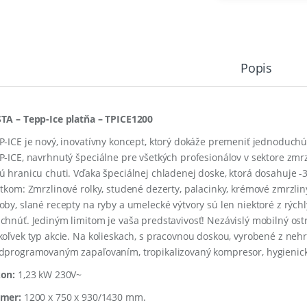
Popis
TA – Tepp-Ice platňa – TPICE1200
P-ICE je nový, inovatívny koncept, ktorý dokáže premeniť jednoduch
P-ICE, navrhnutý špeciálne pre všetkých profesionálov v sektore zmrzl
ú hranicu chuti. Vďaka špeciálnej chladenej doske, ktorá dosahuje -3
itkom: Zmrzlinové rolky, studené dezerty, palacinky, krémové zmrzliny,
oby, slané recepty na ryby a umelecké výtvory sú len niektoré z rých
chnúť. Jediným limitom je vaša predstavivosť! Nezávislý mobilný ost
koľvek typ akcie. Na kolieskach, s pracovnou doskou, vyrobené z nehr
dprogramovaným zapaľovaním, tropikalizovaný kompresor, hygienický 
on:
1,23 kW 230V~
mer:
1200 x 750 x 930/1430 mm.