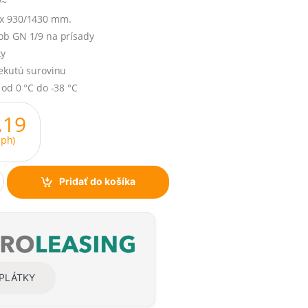
V~
 x 930/1430 mm.
ob GN 1/9 na prísady
ky
tekutú surovinu
 od 0 °C do -38 °C
.19
ph)
Pridať do košíka
SPLÁTKY