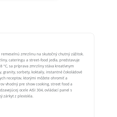
ú remeselnú zmrzlinu na skutočný chutný zážitok.
iny, cateringu a street-food jedla, predstavuje
8 °C, sa príprava zmrzliny stáva kreatívnym
 granity, sorbety, koktaily, instantné čokoládové
lych receptov, ktorými môžete ohromiť a
rov vhodný pre show cooking, street food a
dzavejúcej ocele AISI 304, ovládací panel s
zárkyt z plexiskla.