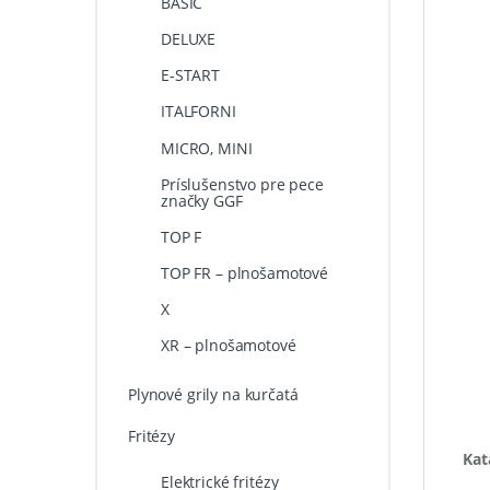
BASIC
DELUXE
E-START
ITALFORNI
MICRO, MINI
Príslušenstvo pre pece
značky GGF
TOP F
TOP FR – plnošamotové
X
XR – plnošamotové
Plynové grily na kurčatá
Fritézy
Kat
Elektrické fritézy