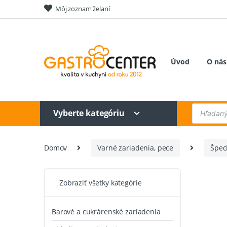
Skip
Skip
Môj zoznam želaní
to
to
navigation
content
Úvod
O nás
Products
Vyberte kategóriu
search
Domov
Varné zariadenia, pece
Špec
Zobraziť všetky kategórie
Barové a cukrárenské zariadenia