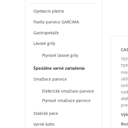
Opekacie platne
Paella panvice GARCIMA
Gastropekáče
Lávové grily
CAS
Plynové lávové grily
TEP
TEP
Špeciálne varné zariadenia
nov
záž
Smažiace panvice
ozd
Elektrické smažiace panvice
nad
aký
Plynové smažiace panvice
pre
Statické pece
Výk
Roz
Varné kotle