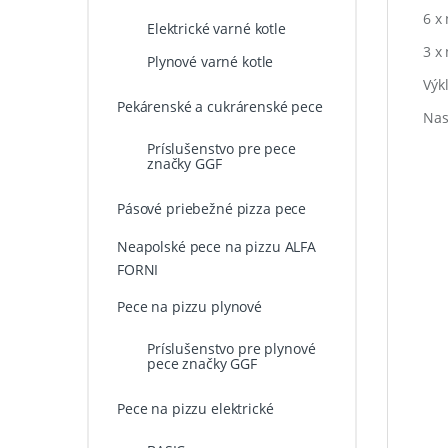
6 x
Elektrické varné kotle
3 x
Plynové varné kotle
Výk
Pekárenské a cukrárenské pece
Nas
Príslušenstvo pre pece
značky GGF
Pásové priebežné pizza pece
Neapolské pece na pizzu ALFA
FORNI
Pece na pizzu plynové
Príslušenstvo pre plynové
pece značky GGF
Pece na pizzu elektrické