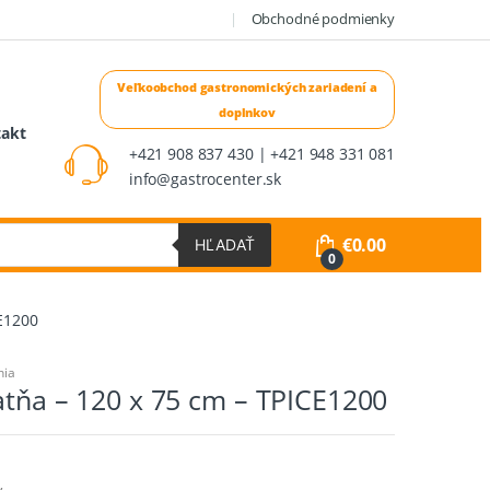
Obchodné podmienky
takt
+421 908 837 430 | +421 948 331 081
info@gastrocenter.sk
€
0.00
HĽADAŤ
0
CE1200
nia
atňa – 120 x 75 cm – TPICE1200