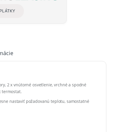
SPLÁTKY
rmácie
ry, 2 x vnútorné osvetlenie, vrchné a spodné
 termostat.
esne nastaviť požadovanú teplotu, samostatné