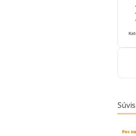
Kat
Súvis
Pec na