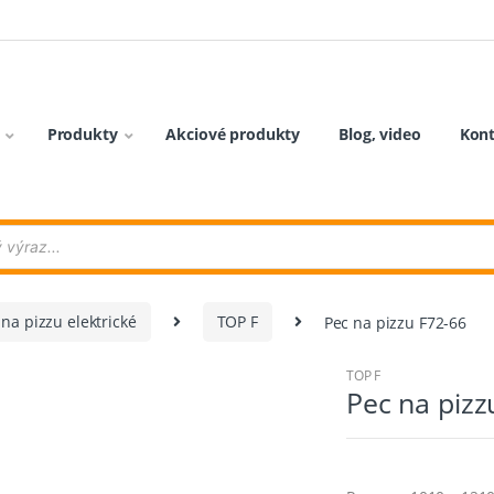
Produkty
Akciové produkty
Blog, video
Kon
na pizzu elektrické
TOP F
Pec na pizzu F72-66
TOP F
Pec na pizz