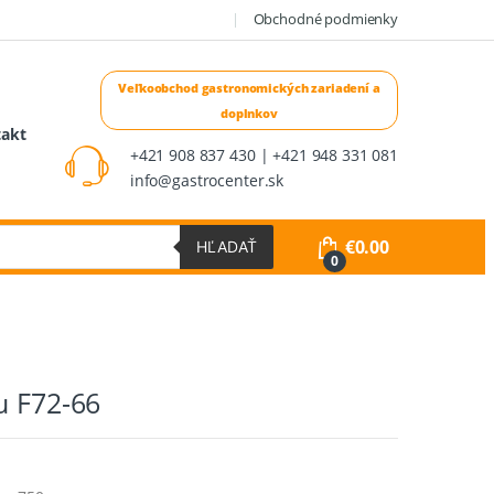
Obchodné podmienky
takt
+421 908 837 430 | +421 948 331 081
info@gastrocenter.sk
€
0.00
HĽADAŤ
0
u F72-66