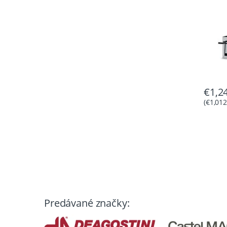
€
1,2
(
€
1,012
Predávané značky: