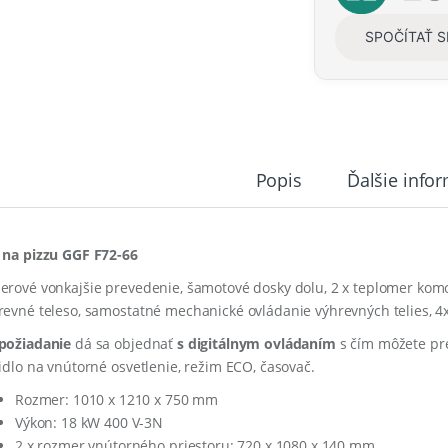
y
SPOČÍTAŤ 
Popis
Ďalšie info
 na pizzu GGF F72-66
erové vonkajšie prevedenie, šamotové dosky dolu, 2 x teplomer komo
revné teleso, samostatné mechanické ovládanie výhrevných telies, 4x
požiadanie
dá sa objednať
s digitálnym ovládaním
s čím môžete pr
čidlo na vnútorné osvetlenie, režim ECO, časovač.
Rozmer: 1010 x 1210 x 750 mm
Výkon: 18 kW 400 V-3N
2 x rozmer vnútorného priestoru: 720 x 1080 x 140 mm.