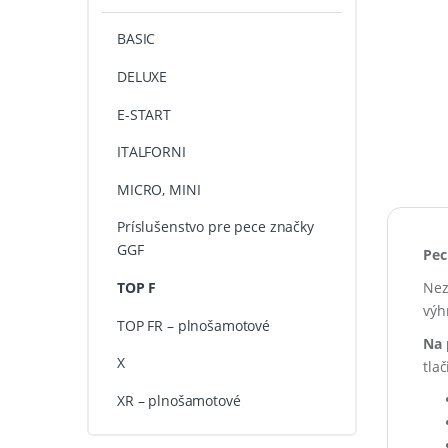
BASIC
DELUXE
E-START
ITALFORNI
MICRO, MINI
Príslušenstvo pre pece značky
GGF
Pec
Nez
TOP F
výh
TOP FR – plnošamotové
Na 
X
tla
XR – plnošamotové