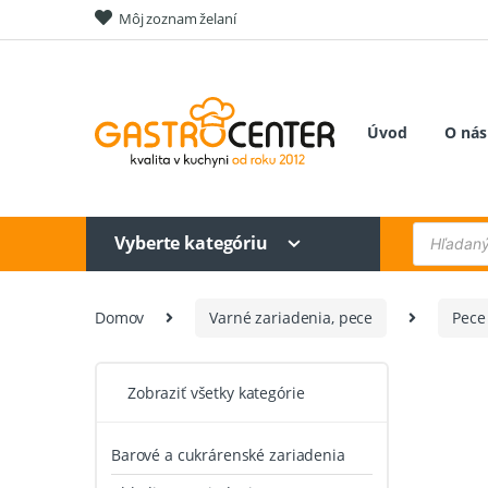
Skip
Skip
Môj zoznam želaní
to
to
navigation
content
Úvod
O nás
Products
Vyberte kategóriu
search
Domov
Varné zariadenia, pece
Pece 
Zobraziť všetky kategórie
Barové a cukrárenské zariadenia