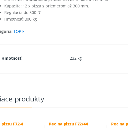
Kapacita: 12 x pizza s priemerom až 360 mm.
Regulácia do 500 °C
Hmotnosť: 300 kg
egória:
TOP F
Hmotnosť
232 kg
iace produkty
 pizzu F72-4
Pec na pizzu F72/44
Pec na p