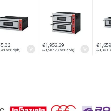
45.36
€
1,952.29
€
1,659
.49
bez dph)
(
€
1,587.23
bez dph)
(
€
1,349.3