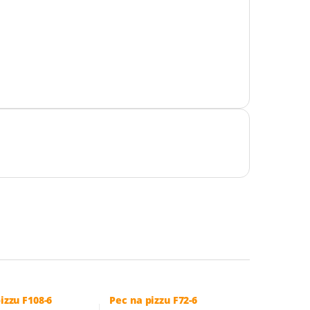
izzu F108-6
Pec na pizzu F72-6