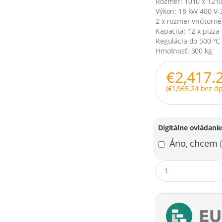
Rozmer: 1010 x 121
Výkon: 18 kW 400 V-
2 x rozmer vnútorné
Kapacita: 12 x pizz
Regulácia do 500 °C
Hmotnosť: 300 kg
€
2,417.
(
€
1,965.24
bez dp
Digitálne ovládani
Áno, chcem
Q
u
a
n
t
i
t