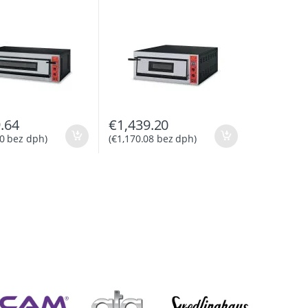
.64
€
1,439.20
0
bez dph)
(
€
1,170.08
bez dph)