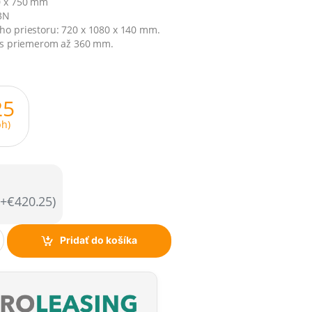
0 x 750 mm
3N
ho priestoru: 720 x 1080 x 140 mm.
a s priemerom až 360 mm.
25
h)
e
(+€420.25)
Pridať do košíka