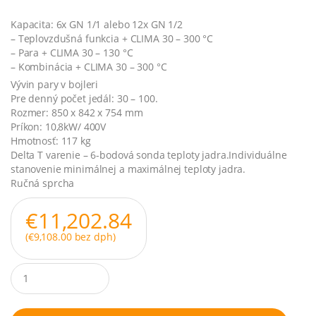
Kapacita: 6x GN 1/1 alebo 12x GN 1/2
– Teplovzdušná funkcia + CLIMA 30 – 300 °C
– Para + CLIMA 30 – 130 °C
– Kombinácia + CLIMA 30 – 300 °C
Vývin pary v bojleri
Pre denný počet jedál: 30 – 100.
Rozmer: 850 x 842 x 754 mm
Príkon: 10,8kW/ 400V
Hmotnosť: 117 kg
Delta T varenie – 6-bodová sonda teploty jadra.Individuálne
stanovenie minimálnej a maximálnej teploty jadra.
Ručná sprcha
€
11,202.84
(
€
9,108.00
bez dph)
Q
u
a
n