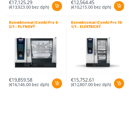
€
17,125.29
€
12,564.45
(
€
13,923.00
bez dph)
(
€
10,215.00
bez dph)
Konvektomat iCombi Pro 6-
Konvektomat iCombi Pro 10-
2/1 – PLYNOVÝ
1/1 – ELEKTRICKÝ
€
19,859.58
€
15,752.61
(
€
16,146.00
bez dph)
(
€
12,807.00
bez dph)