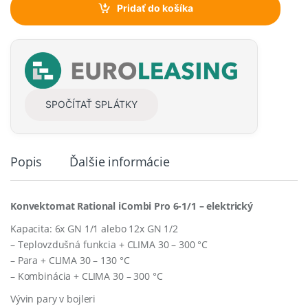
t
Pridať do košíka
i
t
y
SPOČÍTAŤ SPLÁTKY
Popis
Ďalšie informácie
Konvektomat Rational iCombi Pro 6-1/1 – elektrický
Kapacita: 6x GN 1/1 alebo 12x GN 1/2
– Teplovzdušná funkcia + CLIMA 30 – 300 °C
– Para + CLIMA 30 – 130 °C
– Kombinácia + CLIMA 30 – 300 °C
Vývin pary v bojleri