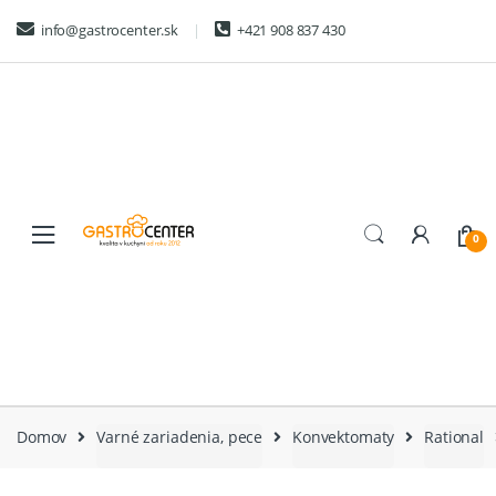
Skip
Skip
info@gastrocenter.sk
+421 908 837 430
to
to
navigation
content
0
Domov
Varné zariadenia, pece
Konvektomaty
Rational