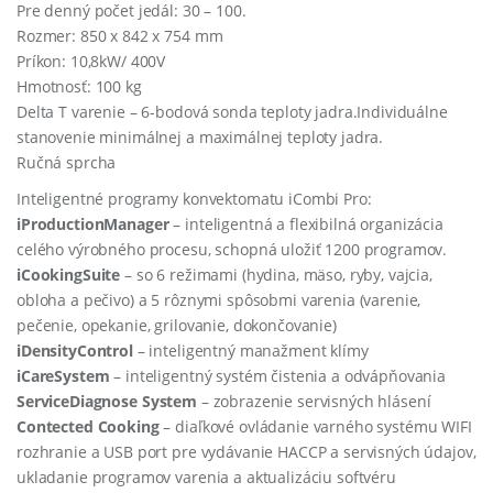
Pre denný počet jedál: 30 – 100.
Rozmer: 850 x 842 x 754 mm
Príkon: 10,8kW/ 400V
Hmotnosť: 100 kg
Delta T varenie – 6-bodová sonda teploty jadra.Individuálne
stanovenie minimálnej a maximálnej teploty jadra.
Ručná sprcha
Inteligentné programy konvektomatu iCombi Pro:
iProductionManager
– inteligentná a flexibilná organizácia
celého výrobného procesu, schopná uložiť 1200 programov.
iCookingSuite
– so 6 režimami (hydina, mäso, ryby, vajcia,
obloha a pečivo) a 5 rôznymi spôsobmi varenia (varenie,
pečenie, opekanie, grilovanie, dokončovanie)
iDensityControl
– inteligentný manažment klímy
iCareSystem
– inteligentný systém čistenia a odvápňovania
ServiceDiagnose
System
– zobrazenie servisných hlásení
Contected Cooking
– diaľkové ovládanie varného systému WIFI
rozhranie a USB port pre vydávanie HACCP a servisných údajov,
ukladanie programov varenia a aktualizáciu softvéru