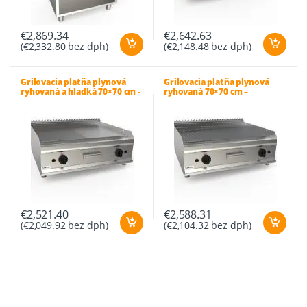
€
2,869.34
€
2,642.63
(
€
2,332.80
bez dph)
(
€
2,148.48
bez dph)
Grilovacia platňa plynová
Grilovacia platňa plynová
ryhovaná a hladká 70×70 cm -
ryhovaná 70×70 cm –
L7/FTG2BBMK
L7/FTG2BBRK
€
2,521.40
€
2,588.31
(
€
2,049.92
bez dph)
(
€
2,104.32
bez dph)