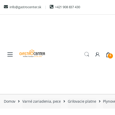
Skip
Skip
info@gastrocenter.sk
+421 908 837 430
to
to
navigation
content
0
Domov
Varné zariadenia, pece
Grilovacie platne
Plynové