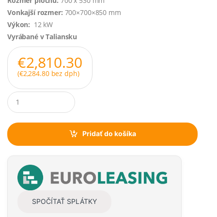
Rozmer plochu:
700 x 530 mm
Vonkajší rozmer:
700×700×850 mm
Výkon:
12 kW
Vyrábané v Taliansku
€
2,810.30
(
€
2,284.80
bez dph)
Q
u
a
n
t
Pridať do košíka
i
t
y
SPOČÍTAŤ SPLÁTKY