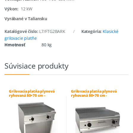
Výkon:
12 kW
Vyrábané v Taliansku
Katalógové číslo:
L7/FTG2BARK
Kategória:
Klasické
grilovacie platňe
Hmotnosť
80 kg
Súvisiace produkty
Grilovacia platňa plynová
Grilovacia platňa plynová
ryhovaná 80×70 cm –
ryhovaná 80×70 cm -
L7/KTG2BARK
L7/KTG2BBRK