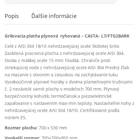
Popis
Ďalšie informácie
Grilovacia platňa plynová ryhovaná – CASTA- L7/FTG2BARK
Celé z AISI 304 18/10 nehrdzavejúcej ocele škótskej brite.
Zaoblená pracovná plocha z nehrdzavejúcej ocele AISI 304.
Doska z mäkkej ocele 15 mm: hladká. Chrániče proti
striekajúcej vode z nehrdzavejúcej ocele AISI 304 Predný žľab
na mazanie s otvorom a zásuvkou na zachytávanie tuku
Vysokoúčinné plynové horáky s dvoma plameňovými trubicami:
č. 2 nezávislé varné plochy v modeloch 700 mm. Plynový
bezpečnostný kohútik, termočlánok a piezoelektrické
zapaľovanie s nastavením max-min teploty. Nastaviteľné nohy z
nehrdzavejúcej ocele AISI 304 18/10. Certifikované podľa
noriem ES.
Rozmer plochu:
700 x 530 mm
Vonkajší rozmer:
700×700×850 mm