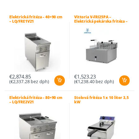
Elektrická fritéza – 40×90 cm
Vittoria V-FRI25PA –
– LQ/FRE1V21
Elektrická pekárska fritéza –
58,5×71,5 cm
€
2,874.85
€
1,523.23
(
€
2,337.28
bez dph)
(
€
1,238.40
bez dph)
Elektrická fritéza – 80×90 cm
Stolová fritéza 1 x 10 liter 3,5
– LQ/FRE2V21
kW