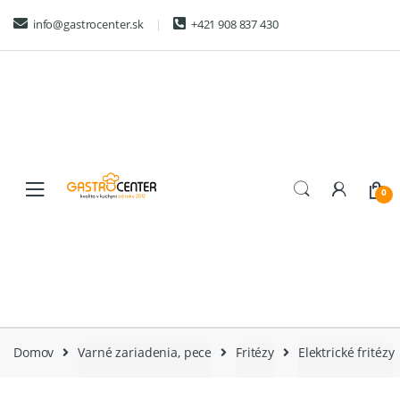
Skip
Skip
info@gastrocenter.sk
+421 908 837 430
to
to
navigation
content
0
Domov
Varné zariadenia, pece
Fritézy
Elektrické fritézy