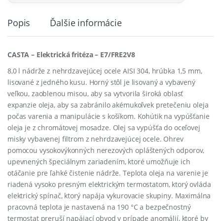
Popis
Ďalšie informácie
CASTA – Elektrická fritéza – E7/FRE2V8
8,0 l nádrže z nehrdzavejúcej ocele AISI 304, hrúbka 1,5 mm,
lisované z jedného kusu. Horný stôl je lisovaný a vybavený
veľkou, zaoblenou misou, aby sa vytvorila široká oblasť
expanzie oleja, aby sa zabránilo akémukoľvek pretečeniu oleja
počas varenia a manipulácie s košíkom. Kohútik na vypúšťanie
oleja je z chromátovej mosadze. Olej sa vypúšťa do oceľovej
misky vybavenej filtrom z nehrdzavejúcej ocele. Ohrev
pomocou vysokovýkonných nerezových opláštených odporov,
upevnených špeciálnym zariadením, ktoré umožňuje ich
otáčanie pre ľahké čistenie nádrže. Teplota oleja na varenie je
riadená vysoko presným elektrickým termostatom, ktorý ovláda
elektrický spínač, ktorý napája vykurovacie skupiny. Maximálna
pracovná teplota je nastavená na 190 °C a bezpečnostný
termostat preruší napájací obvod v prípade anomálií, ktoré by