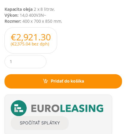
Kapacita oleja
2 x 8 litrov.
Výkon:
14,0 400V3N~
Rozmer:
400 x 700 x 850 mm.
€
2,921.30
(
€
2,375.04
bez dph)
Q
u
a
n
t
Pridať do košíka
i
t
y
SPOČÍTAŤ SPLÁTKY