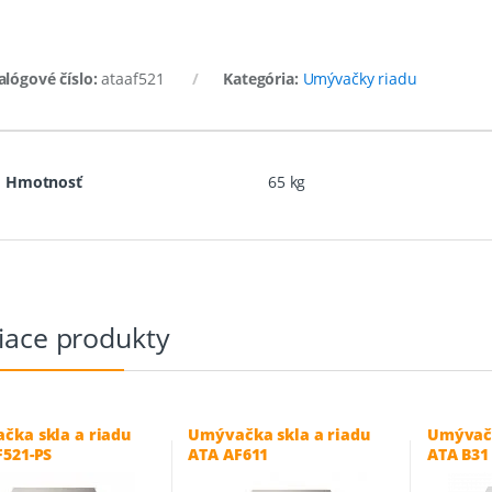
alógové číslo:
ataaf521
Kategória:
Umývačky riadu
Hmotnosť
65 kg
iace produkty
čka skla a riadu
Umývačka skla a riadu
Umývačk
F521-PS
ATA AF611
ATA B31