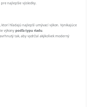
re najlepšie výsledky.
ktorí hľadajú najlepší umývací výkon. Vynikajúce
cie výkony
podľa typu riadu
.
navrhnutý tak, aby vydržal akýkoľvek moderný