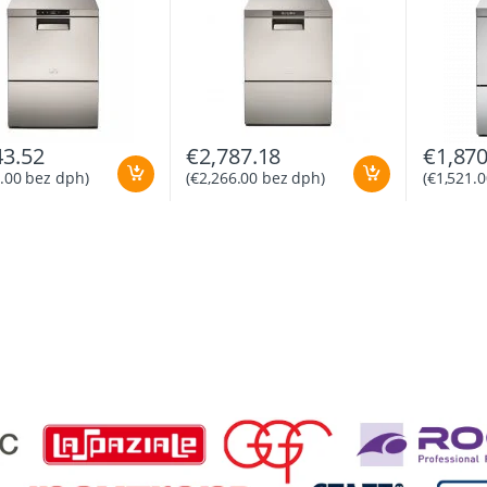
43.52
€
2,787.18
€
1,870
.00
bez dph)
(
€
2,266.00
bez dph)
(
€
1,521.0