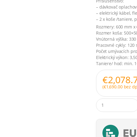
Príslušenstvo:
– dávkovač oplachov
– elektrický kábel, f
– 2 x koše /taniere, 
Rozmery: 600 mm x
Rozmer koša: 500×
Vnútorná výška: 33
Pracovné cykly: 120 
Počet umývacích pr
Elektrický výkon: 3,5
Taniere/ hod: min. 
€
2,078.
(
€
1,690.00
bez dp
Q
u
a
n
t
i
t