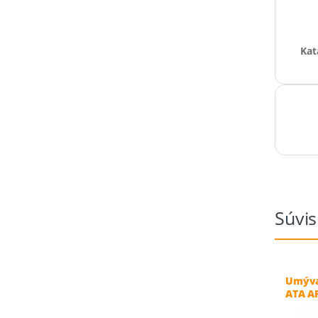
Kat
Súvis
Umýva
ATA A