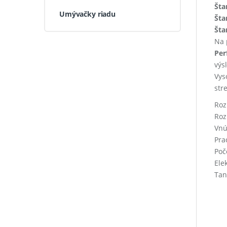
Šta
Umývačky riadu
Šta
Šta
Na 
Per
výs
Vys
str
Roz
Roz
Vnú
Pra
Poč
Ele
Tan