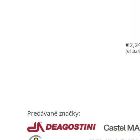
€
2,2
(
€
1,824
Predávané značky: