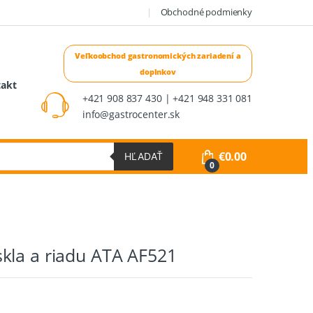
Obchodné podmienky
takt
+421 908 837 430 | +421 948 331 081
info@gastrocenter.sk
€
0.00
HĽADAŤ
0
kla a riadu ATA AF521