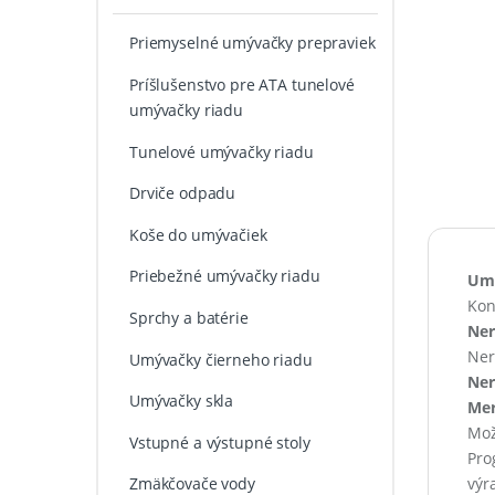
Priemyselné umývačky prepraviek
Príšlušenstvo pre ATA tunelové
umývačky riadu
Tunelové umývačky riadu
Drviče odpadu
Koše do umývačiek
Priebežné umývačky riadu
Umý
Kon
Sprchy a batérie
Ne
Ner
Umývačky čierneho riadu
Ner
Umývačky skla
Mer
Mož
Vstupné a výstupné stoly
Pro
výr
Zmäkčovače vody