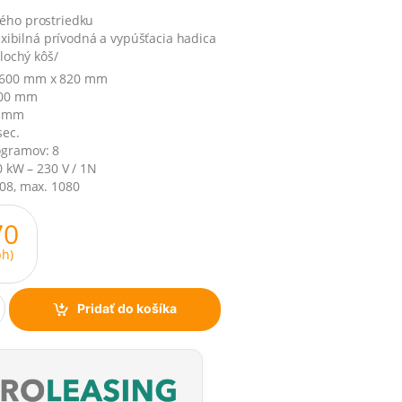
ého prostriedku
lexibilná prívodná a vypúšťacia hadica
plochý kôš/
 600 mm x 820 mm
500 mm
0 mm
sec.
ogramov: 8
0 kW – 230 V / 1N
108, max. 1080
70
h)
Pridať do košíka