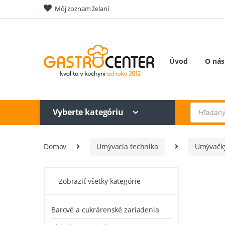
Skip
Skip
Môj zoznam želaní
to
to
navigation
content
Úvod
O nás
Products
Vyberte kategóriu
search
Domov
Umývacia technika
Umývačky
Zobraziť všetky kategórie
Barové a cukrárenské zariadenia