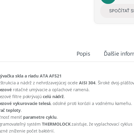
y
SPOČÍTAŤ 
Popis
Ďalšie info
vačka skla a riadu ATA AF521
štrukcia a nádrž z nehrdzavejúcej ocele
AISI 304
. Široké dvoj-plášť
rezové
rotačné umývacie a oplachové ramená.
ezové filtre pokrývajú
celú nádrž
.
ezové vykurovacie telesá
, odolné proti korózii a vodnému kameňu.
ač teploty
.
nosť meniť
parametre cyklu
.
gramovateľný systém
THERMOLOCK
zaisťuje, že vyplachovací cyklus 
azné zníženie počet baktérií.