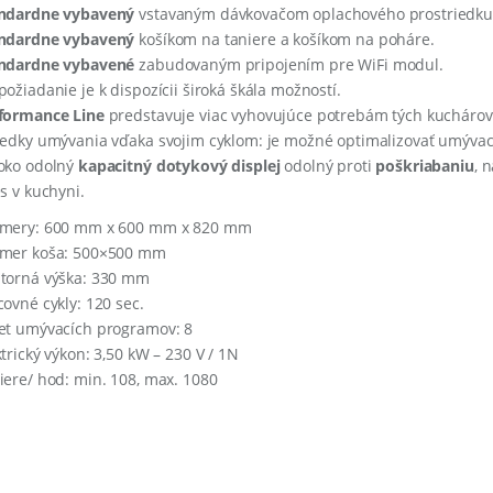
ndardne vybavený
vstavaným dávkovačom oplachového prostriedku p
ndardne vybavený
košíkom na taniere a košíkom na poháre.
ndardne vybavené
zabudovaným pripojením pre WiFi modul.
požiadanie je k dispozícii široká škála možností.
formance Line
predstavuje viac vyhovujúce potrebám tých kuchárov, 
ledky umývania vďaka svojim cyklom: je možné optimalizovať umýva
oko odolný
kapacitný dotykový displej
odolný proti
poškriabaniu
, 
es v kuchyni.
mery: 600 mm x 600 mm x 820 mm
mer koša: 500×500 mm
torná výška: 330 mm
covné cykly: 120 sec.
et umývacích programov: 8
ktrický výkon: 3,50 kW – 230 V / 1N
iere/ hod: min. 108, max. 1080