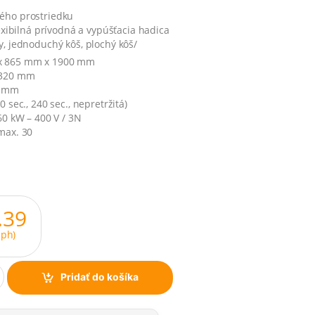
ého prostriedku
lexibilná prívodná a vypúšťacia hadica
y, jednoduchý kôš, plochý kôš/
x 865 mm x 1900 mm
1320 mm
0 mm
0 sec., 240 sec., nepretržitá)
,60 kW – 400 V / 3N
max. 30
.39
ph)
Pridať do košíka