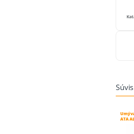
Kat
Súvis
Umýva
ATA A