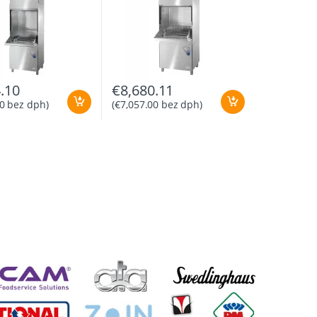
.10
€
8,680.11
0
bez dph)
(
€
7,057.00
bez dph)