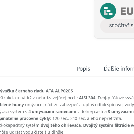
t
i
t
y
SPOČÍTAŤ 
Popis
Ďalšie info
vačka čierneho riadu ATA ALP02GS
štrukcia a nádrž z nehrdzavejúcej ocele
AISI 304
. Dvoj-plášťové vyv
blené hrany
umývacej nádrže zabezpečia úplný odtok špinavej vody
vací systém s
4 umývacími ramenami
v dolnej časti a
3 umývacím
pínateľné pracovné cykly
: 120 sec., 240 sec. alebo nepretržitá.
okokapacitný systém
dvojitého ohrievača
.
Dvojitý systém filtrácie 
ôže udržať vodu čistejšiu dlhšie.