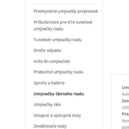
Priemyselné umývačky prepraviek
Príšlušenstvo pre ATA tunelové
umývačky riadu
Tunelové umývačky riadu
Drviče odpadu
Koše do umývačiek
Priebežné umývačky riadu
Sprchy a batérie
Umý
Umývačky čierneho riadu
Kon
Zao
Umývačky skla
Umý
Pre
Vstupné a výstupné stoly
Vys
Zmäkčovače vody
pom