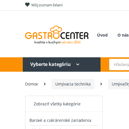
Skip
Skip
Môj zoznam želaní
to
to
navigation
content
Úvod
O nás
Products
Vyberte kategóriu
search
Domov
Umývacia technika
Umývačky
Zobraziť všetky kategórie
Barové a cukrárenské zariadenia