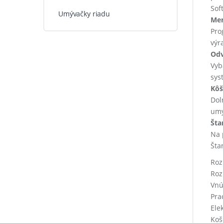
Sof
Umývačky riadu
Mer
Pro
výr
Odv
Vyb
sys
Kôš
Dol
umý
Šta
Na 
Šta
Roz
Roz
Vnú
Prac
Ele
Koš