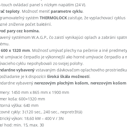
t-touch ovládací panel s nízkym napätím (24 V).
ač teploty
. Možnosť meniť
parametre cyklu
.
gramovateľný systém
THERMOLOCK
zaisťuje, že vyplachovací cyklus 
azné zníženie počet baktérií.
od pary cez komína.
avený systémom W.A.G.P., čo zaistí vynikajúci oplach a zabráni spä
tému.
 600 x 1320 mm
. Možnosť umývať plechy na pečenie a iné predmet
né umývacie čerpadlo je výkonnejší ako horné umývacie čerpadlo a m
vacieho cyklu nepohybovali zo svojej polohy.
ndardne vybavený
vstavaným dávkovačom oplachového prostriedku p
požiadanie je k dispozícii
široká škála možností
.
ndardne vybavený
nerezovým plochým košom, nerezovým košom 
mery: 1450 mm x 865 mm x 1900 mm
mer koša: 600×1320 mm
torná výška: 640 mm
ovné cykly: 3 (120 sec., 240 sec., nepretržitá)
ktrický výkon: 18,60 kW – 400 V / 3N
e/ hod: min. 15, max. 30