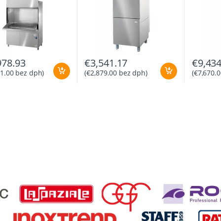
978.93
€
3,541.17
€
9,434
91.00
bez dph)
(
€
2,879.00
bez dph)
(
€
7,670.0