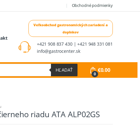
Obchodné podmienky
takt
+421 908 837 430 | +421 948 331 081
info@gastrocenter.sk
€
0.00
HĽADAŤ
0
u
ierneho riadu ATA ALP02GS