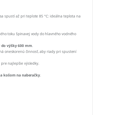
sa spustí až pri teplote 85 °C: ideálna teplota na
tného toku špinavej vody do hlavného vodného
y
do výšky 600 mm
.
á oneskorenú činnosť, aby riady pri spustení
re najlepšie výsledky.
a košom na naberačky
.