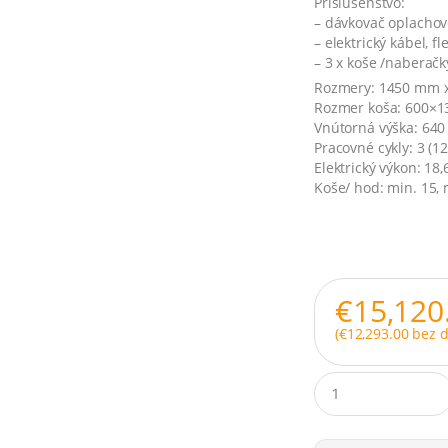
Príslušenstvo:
– dávkovač oplachov
– elektrický kábel, f
– 3 x koše /naberačk
Rozmery: 1450 mm 
Rozmer koša: 600×
Vnútorná výška: 64
Pracovné cykly: 3 (12
Elektrický výkon: 18
Koše/ hod: min. 15, 
€
15,120
(
€
12,293.00
bez d
Q
u
a
n