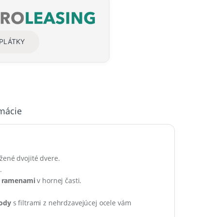
SPLÁTKY
rmácie
ážené dvojité dvere.
.
i ramenami
v hornej časti.
vody
s filtrami z nehrdzavejúcej ocele vám