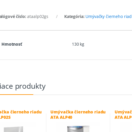
alógové číslo:
ataalp02gs
Kategória:
Umývačky čierneho ria
Hmotnosť
130 kg
iace produkty
čka čierneho riadu
Umývačka čierneho riadu
Umývačk
LP02S
ATA ALP40
ATA ALP