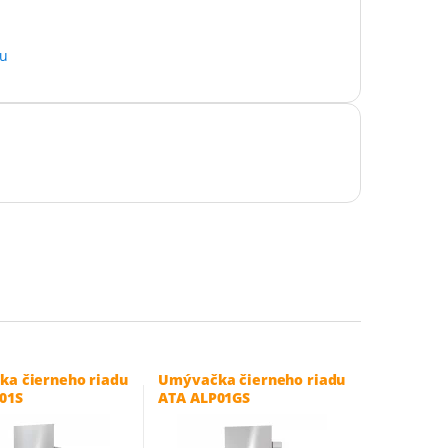
du
a čierneho riadu
Umývačka čierneho riadu
01S
ATA ALP01GS