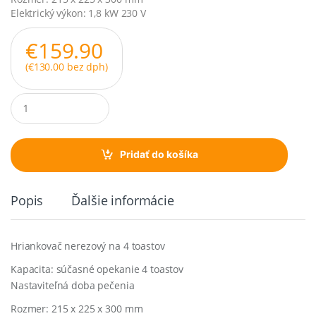
Elektrický výkon: 1,8 kW 230 V
€
159.90
(
€
130.00
bez dph)
Q
u
a
n
t
Pridať do košíka
i
t
y
Popis
Ďalšie informácie
Hriankovač nerezový na 4 toastov
Kapacita: súčasné opekanie 4 toastov
Nastaviteľná doba pečenia
Rozmer: 215 x 225 x 300 mm