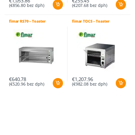
€
1,053.86
€
255.45
(
€
856.80
bez dph)
(
€
207.68
bez dph)
fimar RS70 – Toaster
fimar TOCS – Toaster
€
640.78
€
1,207.96
(
€
520.96
bez dph)
(
€
982.08
bez dph)