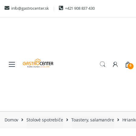
Skip
Skip
info@gastrocenter.sk
+421 908 837 430
to
to
navigation
content
0
Domov
Stolové spotrebiče
Toastery, salamandre
Hriank