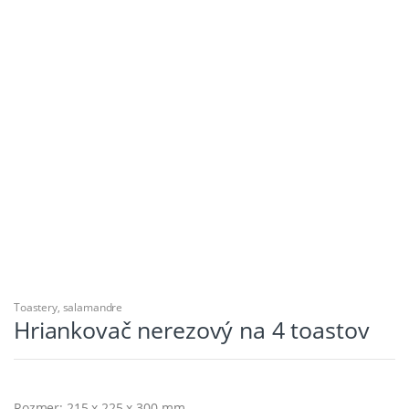
Toastery, salamandre
Hriankovač nerezový na 4 toastov
Rozmer: 215 x 225 x 300 mm