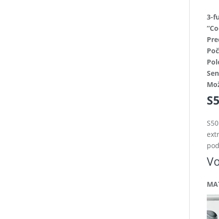
3-f
“Co
Pre
Poč
Pol
Sen
Mož
S5
S50
ext
pod
Vo
MAT