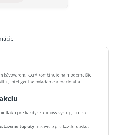
rmácie
ym kávovarom, ktorý kombinuje najmodernejšie
litu, inteligentné ovládanie a maximálnu
akciu
ov tlaku
pre každý skupinový výstup, čím sa
astavenie teploty
nezávisle pre každú dávku,