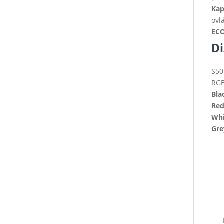
Kap
ovl
ECO
Di
S50
RGB
Bla
Red
Whi
Gre