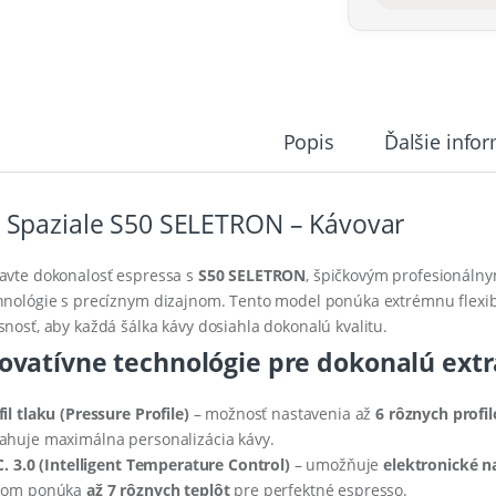
Popis
Ďalšie info
 Spaziale S50 SELETRON – Kávovar
avte dokonalosť espressa s
S50 SELETRON
, špičkovým profesionáln
hnológie s precíznym dizajnom. Tento model ponúka extrémnu flexibi
snosť, aby každá šálka kávy dosiahla dokonalú kvalitu.
ovatívne technológie pre dokonalú extr
fil tlaku (Pressure Profile)
– možnosť nastavenia až
6 rôznych profil
ahuje maximálna personalizácia kávy.
.C. 3.0 (Intelligent Temperature Control)
– umožňuje
elektronické n
čom ponúka
až 7 rôznych teplôt
pre perfektné espresso.