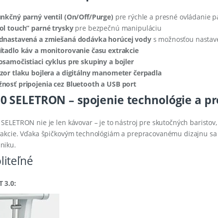
unkčný parný ventil (On/Off/Purge)
pre rýchle a presné ovládanie p
ol touch” parné trysky
pre bezpečnú manipuláciu
dnastavená a zmiešaná dodávka horúcej vody
s možnosťou nastave
ítadlo káv a monitorovanie času extrakcie
osamočistiaci cyklus pre skupiny a bojler
zor tlaku bojlera a digitálny manometer čerpadla
nosť pripojenia cez Bluetooth a USB port
0 SELETRON – spojenie technológie a pr
 SELETRON nie je len kávovar – je to nástroj pre skutočných baristo
rakcie. Vďaka špičkovým technológiám a prepracovanému dizajnu sa 
niku.
liteľné
 3.0: