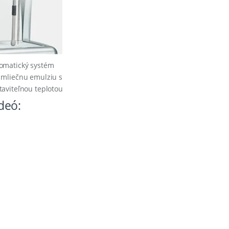
omatický systém
 mliečnu emulziu s
taviteľnou teplotou
deó: