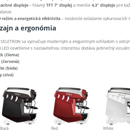
acitné displeje
– hlavný
TFT 7” displej
a menšie
4,3” displeje
pre kaž
ádanie.
 režim a energetická efektivita
– nezávislé ovládanie vykurovacích te
zajn a ergonómia
 SELETRON sa vyznačuje moderným a elegantným vzhľadom s ostrými 
 LED osvetlenie s nastaviteľnou intenzitou dodáva jedinečný vizuáln
ck (čierna)
 (červená)
te (biela)
y (sivá)