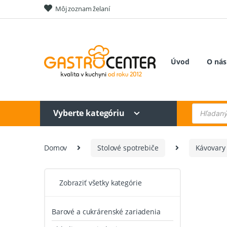
Skip
Skip
Môj zoznam želaní
to
to
navigation
content
Úvod
O nás
Products
Vyberte kategóriu
search
Domov
Stolové spotrebiče
Kávovary
Zobraziť všetky kategórie
Barové a cukrárenské zariadenia