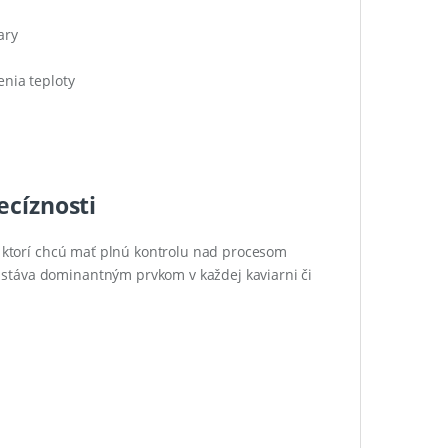
ary
nia teploty
ecíznosti
v, ktorí chcú mať plnú kontrolu nad procesom
stáva dominantným prvkom v každej kaviarni či