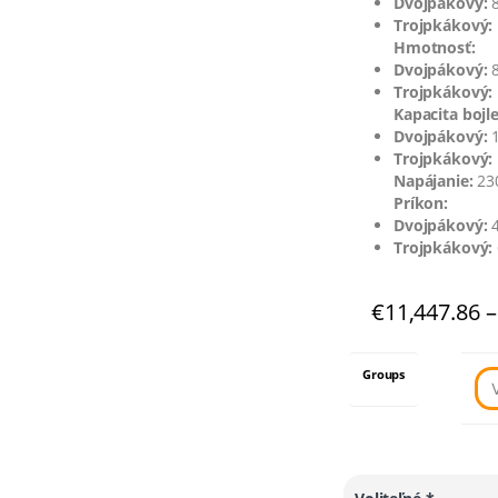
Dvojpákový:
8
Trojpkákový:
Hmotnosť:
Dvojpákový:
8
Trojpkákový:
Kapacita bojle
Dvojpákový:
1
Trojpkákový:
Napájanie:
230
Príkon:
Dvojpákový:
4
Trojpkákový:
€
11,447.86
–
Groups