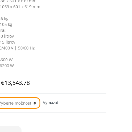
36 x 601 x 619 mm
1069 x 601 x 619 mm
6 kg
105 kg
ra:
0 litrov
15 litrov
/400 V | 50/60 Hz
600 W
6200 W
Price
€
13,543.78
range:
€11,447.86
through
Vymazať
€13,543.78