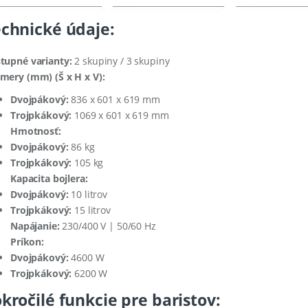
chnické údaje:
tupné varianty:
2 skupiny / 3 skupiny
mery (mm) (Š x H x V):
Dvojpákový:
836 x 601 x 619 mm
Trojpkákový:
1069 x 601 x 619 mm
Hmotnosť:
Dvojpákový:
86 kg
Trojpkákový:
105 kg
Kapacita bojlera:
Dvojpákový:
10 litrov
Trojpkákový:
15 litrov
Napájanie:
230/400 V | 50/60 Hz
Príkon:
Dvojpákový:
4600 W
Trojpkákový:
6200 W
kročilé funkcie pre baristov: