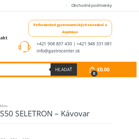
Obchodné podmienky
takt
+421 908 837 430 | +421 948 331 081
info@gastrocenter.sk
€
0.00
HĽADAŤ
0
 kávu
e S50 SELETRON – Kávovar