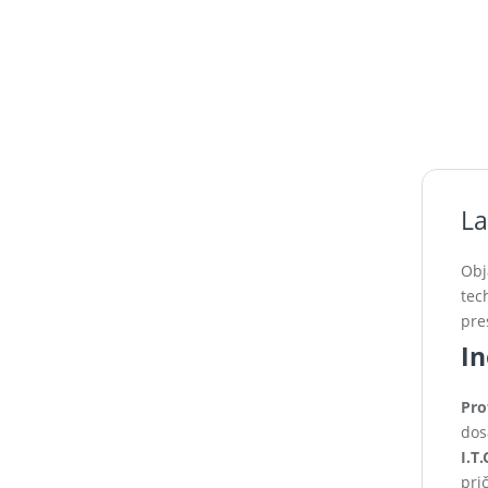
La
Obj
tec
pre
In
Pro
dos
I.T
pri