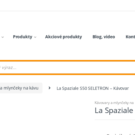
Produkty
Akciové produkty
Blog, video
Kon
 a mlynčeky na kávu
La Spaziale S50 SELETRON – Kávovar
Kávovary a mlynčeky na
La Spazial