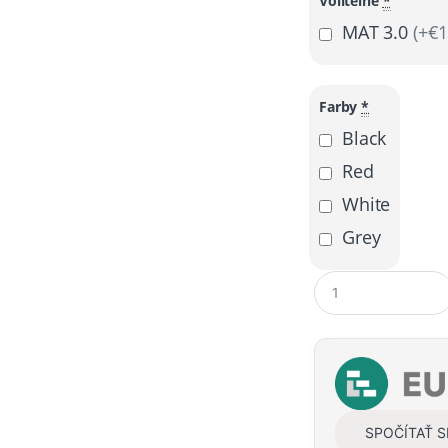
Voliteľné
*
MAT 3.0
(+€1
Farby
*
Black
Red
White
Grey
Q
u
a
n
t
i
t
y
SPOČÍTAŤ 