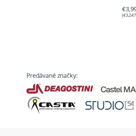
€
3,9
(
€
3,247
Predávané značky: