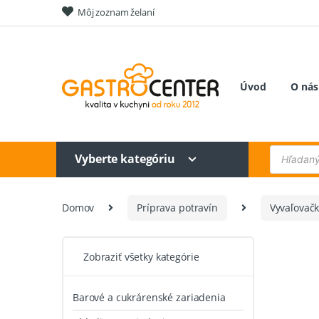
Skip
Skip
Môj zoznam želaní
to
to
navigation
content
Úvod
O nás
Products
Vyberte kategóriu
search
Domov
Príprava potravín
Vyvaľovačk
Zobraziť všetky kategórie
Barové a cukrárenské zariadenia