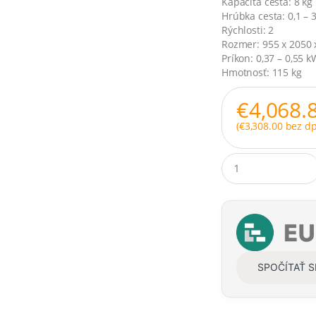
Kapacita cesta: 8 kg
Hrúbka cesta: 0,1 –
Rýchlosti: 2
Rozmer: 955 x 2050
Príkon: 0,37 – 0,55 
Hmotnosť: 115 kg
€
4,068.
(
€
3,308.00
bez dp
Q
u
a
n
t
i
t
y
SPOČÍTAŤ 