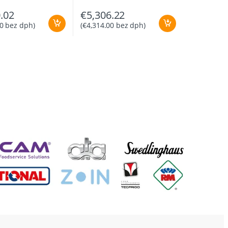
.02
€
5,306.22
0
bez dph)
(
€
4,314.00
bez dph)