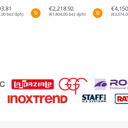
93.81
€
2,218.92
€
4,150
.00
bez dph)
(
€
1,804.00
bez dph)
(
€
3,374.0