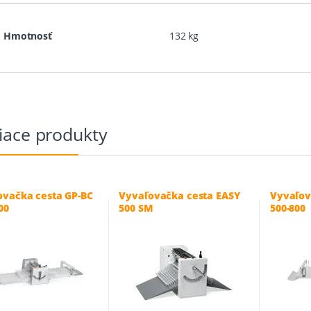
Hmotnosť
132 kg
iace produkty
ovačka cesta GP-BC
Vyvaľovačka cesta EASY
Vyvaľov
00
500 SM
500-800