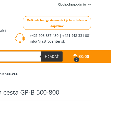
Obchodné podmienky
takt
+421 908 837 430 | +421 948 331 081
info@gastrocenter.sk
€
0.00
HĽADAŤ
0
P-B 500-800
a cesta GP-B 500-800