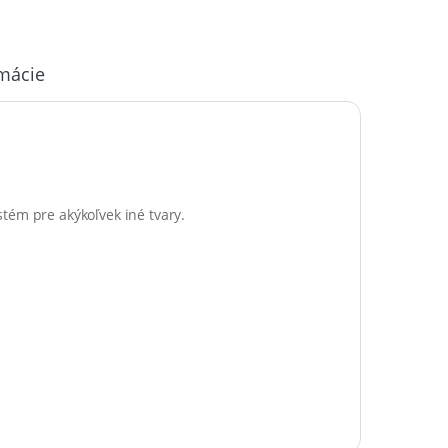
rmácie
stém pre akýkoľvek iné tvary.