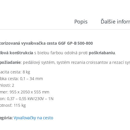
Popis
Ďalšie info
orizovaná vyvaľovačka cesta GGF GP-B 500-800
ľová konštrukcia
s bielou farbou odolná proti
poškriabaniu
.
požiadanie
: pedálový systém, systém rezania croissantov a rezací sy
acita cesta: 8 kg
bka cesta: 0,1 – 34 mm
losti: 2
mer: 955 x 2050 x 555 mm
kon: 0,37 – 0,55 kW/230V – 1N
tnosť: 115 kg
egória:
Vyvaľovačky na cesto