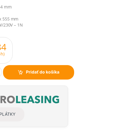
 34 mm
 x 555 mm
kW/230V – 1N
84
h)
Pridať do košíka
SPLÁTKY